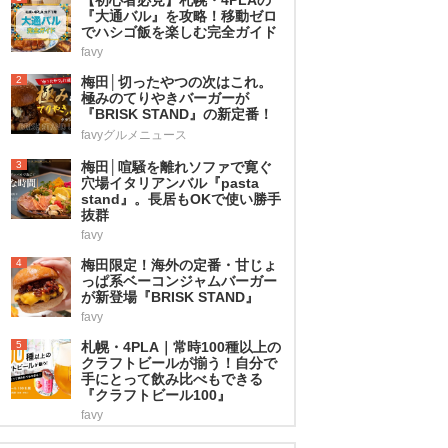
『大通バル』を攻略！移動ゼロ
でハシゴ飯を楽しむ完全ガイド
favy
2
梅田│切ったやつの次はこれ。
極みのてりやきバーガーが
『BRISK STAND』の新定番！
favyグルメニュース
3
梅田│喧騒を離れソファで寛ぐ
穴場イタリアンバル『pasta
stand』。長居もOKで使い勝手
抜群
favy
4
梅田限定！海外の定番・甘じょ
っぱ系ベーコンジャムバーガー
が新登場『BRISK STAND』
favy
5
札幌・4PLA｜常時100種以上の
クラフトビールが揃う！自分で
手にとって飲み比べもできる
『クラフトビール100』
favy