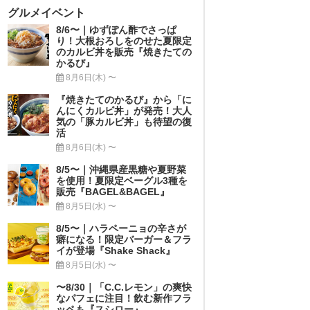
グルメイベント
8/6〜｜ゆずぽん酢でさっぱ
り！大根おろしをのせた夏限定
のカルビ丼を販売『焼きたての
かるび』
8月6日(木) 〜
『焼きたてのかるび』から「に
んにくカルビ丼」が発売！大人
気の「豚カルビ丼」も待望の復
活
8月6日(木) 〜
8/5〜｜沖縄県産黒糖や夏野菜
を使用！夏限定ベーグル3種を
販売『BAGEL&BAGEL』
8月5日(水) 〜
8/5〜｜ハラペーニョの辛さが
癖になる！限定バーガー＆フラ
イが登場『Shake Shack』
8月5日(水) 〜
〜8/30｜「C.C.レモン」の爽快
なパフェに注目！飲む新作フラ
ッペも『スシロー』