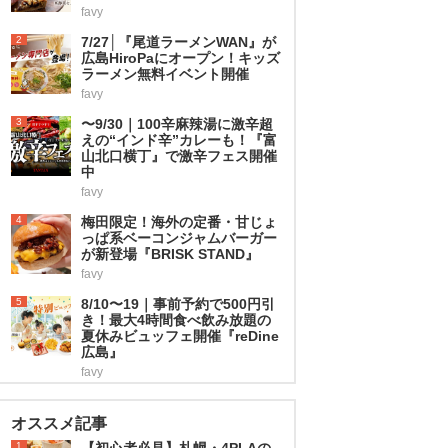
favy
2
7/27│『尾道ラーメンWAN』が
広島HiroPaにオープン！キッズ
ラーメン無料イベント開催
favy
3
〜9/30｜100辛麻辣湯に激辛超
えの“インド辛”カレーも！『富
山北口横丁』で激辛フェス開催
中
favy
4
梅田限定！海外の定番・甘じょ
っぱ系ベーコンジャムバーガー
が新登場『BRISK STAND』
favy
5
8/10〜19｜事前予約で500円引
き！最大4時間食べ飲み放題の
夏休みビュッフェ開催『reDine
広島』
favy
オススメ記事
1
【初心者必見】札幌・4PLAの