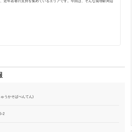
、近年若者の支持を集めているエリアです。今回は、そんな成増駅周辺
報
ちゅうかそばべんてん)
-2