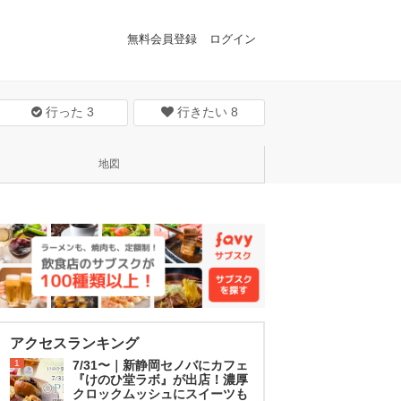
無料会員登録
ログイン
行った
3
行きたい
8
地図
アクセスランキング
1
7/31〜｜新静岡セノバにカフェ
『けのひ堂ラボ』が出店！濃厚
クロックムッシュにスイーツも