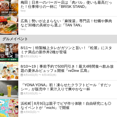
梅田｜日本一のバーガー店は「肉バル」使いも最高だっ
た！仕事帰りの一杯に『BRISK STAND』
favy
5
広島｜勢いが止まらない「麻辣湯」専門店！牡蠣や豚肉
など30種の具材から選ぶ『TAN TAN』
favy
グルメイベント
8/11〜｜特製極上タレがガツンと旨い！『松屋』にスタ
ミナ満点の新作丼2種が登場
8月11日(火) 〜
8/10〜19｜事前予約で500円引き！最大4時間食べ飲み放
題の夏休みビュッフェ開催『reDine 広島』
8月10日(月) 〜 8月19日(水)
『YONA YONA』初！凍らせたクラフトビール「すだッ
シー」が販売中！果汁入りで爽やかな一杯
8月10日(月) 〜
浜松町│8月9日は親子でピザ作り体験！自由研究にも◎
なイベントが『michi』で開催
8月9日(日) 〜