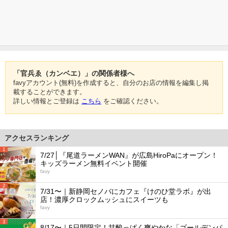
「官兵ゑ（カンベエ）」の関係者様へ
favyアカウント(無料)を作成すると、自分のお店の情報を編集し掲
載することができます。
詳しい情報とご登録は
こちら
をご確認ください。
アクセスランキング
1
7/27│『尾道ラーメンWAN』が広島HiroPaにオープン！
キッズラーメン無料イベント開催
favy
2
7/31〜｜新静岡セノバにカフェ『けのひ堂ラボ』が出
店！濃厚クロックムッシュにスイーツも
favy
3
8/17〜｜5日間限定！甘酸っぱく爽やかな「ゴールデンパ