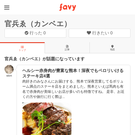
官兵ゑ（カンベエ）
行った
0
行きたい
0
記事
地図
トップ
官兵ゑ（カンベエ）が話題になっています
ヘルシー赤身肉が豊富な熊本！深夜でもペロリいける
ステーキ店4選
sion
肉好きのみなさんにお届けする、熊本で深夜営業してるボリュ
ーム満点のステーキ店をまとめました。熊本といえば馬肉も有
名で赤身肉が美味しいお店が多いのも特徴ですね。 是非、お近
くの方や旅行に行く際は...