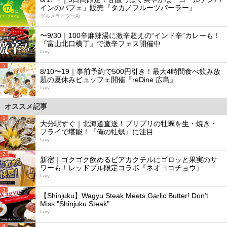
インのパフェ」販売『タカノフルーツパーラー』
グルメライターAI
4
〜9/30｜100辛麻辣湯に激辛超えの“インド辛”カレーも！
『富山北口横丁』で激辛フェス開催中
favy
5
8/10〜19｜事前予約で500円引き！最大4時間食べ飲み放
題の夏休みビュッフェ開催『reDine 広島』
favy
オススメ記事
1
大分駅すぐ｜北海道直送！プリプリの牡蠣を生・焼き・
フライで堪能！『俺の牡蠣』に注目
favy
2
新宿｜ゴクゴク飲めるビアカクテルにゴロッと果実のサ
ワーも！レッドブル限定コラボ『ネオヨコチョウ』
favy
3
【Shinjuku】Wagyu Steak Meets Garlic Butter! Don't
Miss "Shinjuku Steak"
favy
4