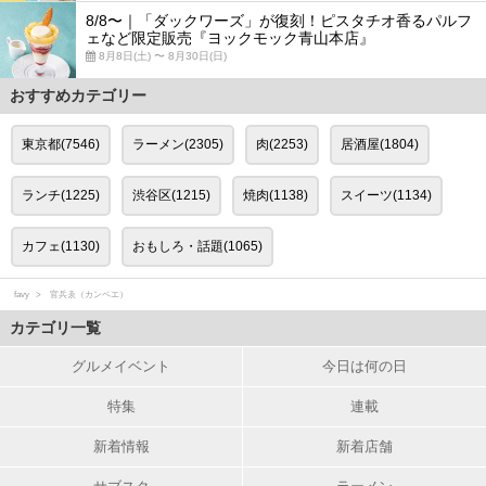
8/8〜｜「ダックワーズ」が復刻！ピスタチオ香るパルフ
ェなど限定販売『ヨックモック青山本店』
8月8日(土) 〜 8月30日(日)
おすすめカテゴリー
東京都(7546)
ラーメン(2305)
肉(2253)
居酒屋(1804)
ランチ(1225)
渋谷区(1215)
焼肉(1138)
スイーツ(1134)
カフェ(1130)
おもしろ・話題(1065)
favy
官兵ゑ（カンベエ）
カテゴリ一覧
グルメイベント
今日は何の日
特集
連載
新着情報
新着店舗