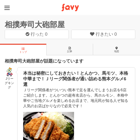
相撲寿司大砲部屋
行った
0
行きたい
0
記事
地図
トップ
相撲寿司大砲部屋が話題になっています
本当は秘密にしておきたい！とんかつ、馬モツ、本格
中華まで！Ｊリーグ関係者が通い詰める熊本グルメ6
Jリー
グキン
選
グ
Ｊリーグ関係者がついつい熊本で足を運んでしまうお店を6店
ご紹介します。とんかつの超有名店から、馬ホルモン、本格中
華やご当地グルメを楽しめるお店まで、地元民が知る人ぞ知る
人気のお店ばかりなので必見です！