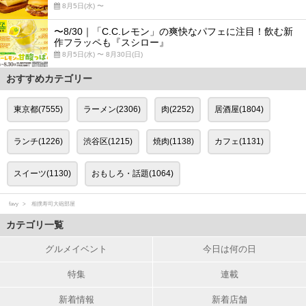
8月5日(水) 〜
〜8/30｜「C.C.レモン」の爽快なパフェに注目！飲む新
作フラッペも『スシロー』
8月5日(水) 〜 8月30日(日)
おすすめカテゴリー
東京都(7555)
ラーメン(2306)
肉(2252)
居酒屋(1804)
ランチ(1226)
渋谷区(1215)
焼肉(1138)
カフェ(1131)
スイーツ(1130)
おもしろ・話題(1064)
favy
相撲寿司大砲部屋
カテゴリ一覧
グルメイベント
今日は何の日
特集
連載
新着情報
新着店舗