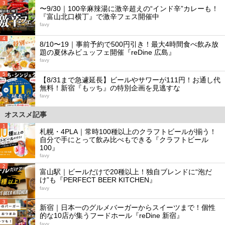
3
〜9/30｜100辛麻辣湯に激辛超えの“インド辛”カレーも！
『富山北口横丁』で激辛フェス開催中
favy
4
8/10〜19｜事前予約で500円引き！最大4時間食べ飲み放
題の夏休みビュッフェ開催『reDine 広島』
favy
5
【8/31まで急遽延長】ビールやサワーが111円！お通し代
無料！新宿『もッち』の特別企画を見逃すな
favy
オススメ記事
1
札幌・4PLA｜常時100種以上のクラフトビールが揃う！
自分で手にとって飲み比べもできる『クラフトビール
100』
favy
2
富山駅｜ビールだけで20種以上！独自ブレンドに“泡だ
け”も『PERFECT BEER KITCHEN』
favy
3
新宿｜日本一のグルメバーガーからスイーツまで！個性
的な10店が集うフードホール『reDine 新宿』
favy