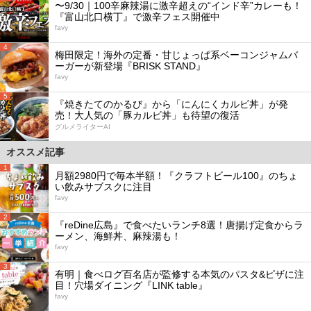
〜9/30｜100辛麻辣湯に激辛超えの“インド辛”カレーも！
『富山北口横丁』で激辛フェス開催中
favy
4
梅田限定！海外の定番・甘じょっぱ系ベーコンジャムバ
ーガーが新登場『BRISK STAND』
favy
5
『焼きたてのかるび』から「にんにくカルビ丼」が発
売！大人気の「豚カルビ丼」も待望の復活
グルメライターAI
オススメ記事
1
月額2980円で毎本半額！『クラフトビール100』のちょ
い飲みサブスクに注目
favy
2
『reDine広島』で食べたいランチ8選！唐揚げ定食からラ
ーメン、海鮮丼、麻辣湯も！
favy
3
有明｜食べログ百名店が監修する本気のパスタ&ピザに注
目！穴場ダイニング『LINK table』
favy