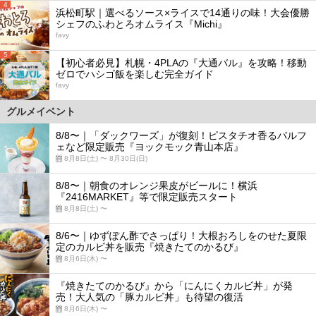
4
浜松町駅｜選べるソース×ライスで14通りの味！大会優勝
シェフのふわとろオムライス『Michi』
favy
5
【初心者必見】札幌・4PLAの『大通バル』を攻略！移動
ゼロでハシゴ飯を楽しむ完全ガイド
favy
グルメイベント
8/8〜｜「ダックワーズ」が復刻！ピスタチオ香るパルフ
ェなど限定販売『ヨックモック青山本店』
8月8日(土) 〜 8月30日(日)
8/8〜｜朝食のオレンジ果皮がビールに！横浜
『2416MARKET』等で限定販売スタート
8月8日(土) 〜
8/6〜｜ゆずぽん酢でさっぱり！大根おろしをのせた夏限
定のカルビ丼を販売『焼きたてのかるび』
8月6日(木) 〜
『焼きたてのかるび』から「にんにくカルビ丼」が発
売！大人気の「豚カルビ丼」も待望の復活
8月6日(木) 〜