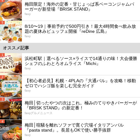
4
梅田限定！海外の定番・甘じょっぱ系ベーコンジャムバ
ーガーが新登場『BRISK STAND』
favy
5
8/10〜19｜事前予約で500円引き！最大4時間食べ飲み放
題の夏休みビュッフェ開催『reDine 広島』
favy
オススメ記事
1
浜松町駅｜選べるソース×ライスで14通りの味！大会優勝
シェフのふわとろオムライス『Michi』
favy
2
【初心者必見】札幌・4PLAの『大通バル』を攻略！移動
ゼロでハシゴ飯を楽しむ完全ガイド
favy
3
梅田│切ったやつの次はこれ。極みのてりやきバーガーが
『BRISK STAND』の新定番！
favyグルメニュース
4
梅田│喧騒を離れソファで寛ぐ穴場イタリアンバル
『pasta stand』。長居もOKで使い勝手抜群
favy