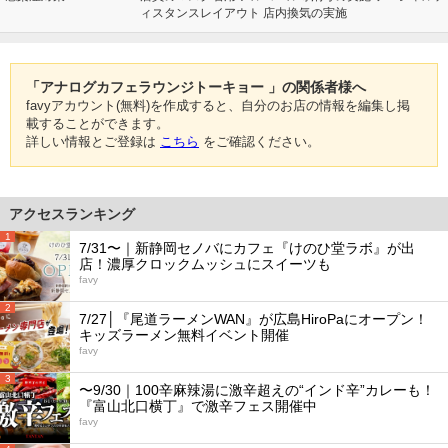
ィスタンスレイアウト 店内換気の実施
「アナログカフェラウンジトーキョー 」の関係者様へ
favyアカウント(無料)を作成すると、自分のお店の情報を編集し掲
載することができます。
詳しい情報とご登録は
こちら
をご確認ください。
アクセスランキング
1
7/31〜｜新静岡セノバにカフェ『けのひ堂ラボ』が出
店！濃厚クロックムッシュにスイーツも
favy
2
7/27│『尾道ラーメンWAN』が広島HiroPaにオープン！
キッズラーメン無料イベント開催
favy
3
〜9/30｜100辛麻辣湯に激辛超えの“インド辛”カレーも！
『富山北口横丁』で激辛フェス開催中
favy