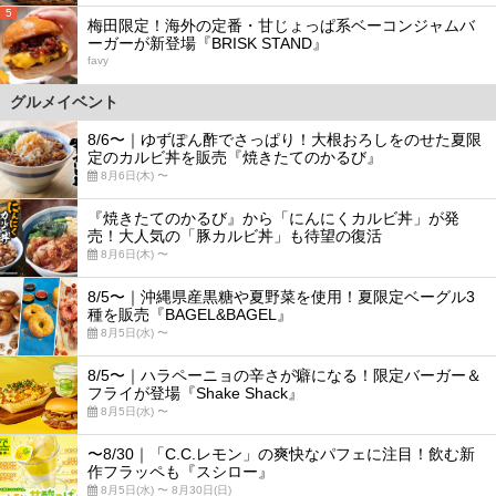
5
梅田限定！海外の定番・甘じょっぱ系ベーコンジャムバ
ーガーが新登場『BRISK STAND』
favy
グルメイベント
8/6〜｜ゆずぽん酢でさっぱり！大根おろしをのせた夏限
定のカルビ丼を販売『焼きたてのかるび』
8月6日(木) 〜
『焼きたてのかるび』から「にんにくカルビ丼」が発
売！大人気の「豚カルビ丼」も待望の復活
8月6日(木) 〜
8/5〜｜沖縄県産黒糖や夏野菜を使用！夏限定ベーグル3
種を販売『BAGEL&BAGEL』
8月5日(水) 〜
8/5〜｜ハラペーニョの辛さが癖になる！限定バーガー＆
フライが登場『Shake Shack』
8月5日(水) 〜
〜8/30｜「C.C.レモン」の爽快なパフェに注目！飲む新
作フラッペも『スシロー』
8月5日(水) 〜 8月30日(日)