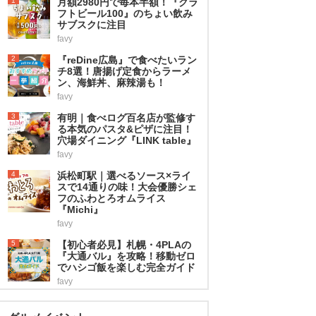
1
月額2980円で毎本半額！『クラ
フトビール100』のちょい飲み
サブスクに注目
favy
2
『reDine広島』で食べたいラン
チ8選！唐揚げ定食からラーメ
ン、海鮮丼、麻辣湯も！
favy
3
有明｜食べログ百名店が監修す
る本気のパスタ&ピザに注目！
穴場ダイニング『LINK table』
favy
4
浜松町駅｜選べるソース×ライ
スで14通りの味！大会優勝シェ
フのふわとろオムライス
『Michi』
favy
5
【初心者必見】札幌・4PLAの
『大通バル』を攻略！移動ゼロ
でハシゴ飯を楽しむ完全ガイド
favy