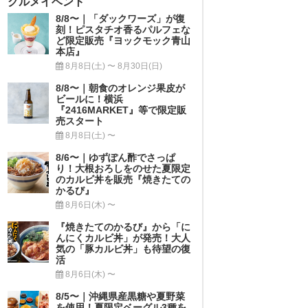
グルメイベント
8/8〜｜「ダックワーズ」が復
刻！ピスタチオ香るパルフェな
ど限定販売『ヨックモック青山
本店』
8月8日(土) 〜 8月30日(日)
8/8〜｜朝食のオレンジ果皮が
ビールに！横浜
『2416MARKET』等で限定販
売スタート
8月8日(土) 〜
8/6〜｜ゆずぽん酢でさっぱ
り！大根おろしをのせた夏限定
のカルビ丼を販売『焼きたての
かるび』
8月6日(木) 〜
『焼きたてのかるび』から「に
んにくカルビ丼」が発売！大人
気の「豚カルビ丼」も待望の復
活
8月6日(木) 〜
8/5〜｜沖縄県産黒糖や夏野菜
を使用！夏限定ベーグル3種を