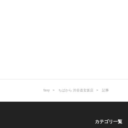
favy
ちばから 渋谷道玄坂店
記事
カテゴリ一覧