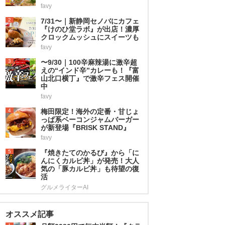
favy
2
7/31〜｜新静岡セノバにカフェ
『けのひ堂ラボ』が出店！濃厚
クロックムッシュにスイーツも
favy
3
〜9/30｜100辛麻辣湯に激辛超
えの“インド辛”カレーも！『富
山北口横丁』で激辛フェス開催
中
favy
4
梅田限定！海外の定番・甘じょ
っぱ系ベーコンジャムバーガー
が新登場『BRISK STAND』
favy
5
『焼きたてのかるび』から「に
んにくカルビ丼」が発売！大人
気の「豚カルビ丼」も待望の復
活
グルメライターAI
オススメ記事