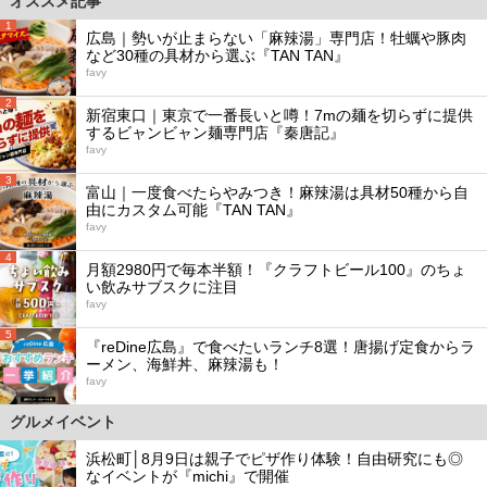
オススメ記事
1
広島｜勢いが止まらない「麻辣湯」専門店！牡蠣や豚肉
など30種の具材から選ぶ『TAN TAN』
favy
2
新宿東口｜東京で一番長いと噂！7mの麺を切らずに提供
するビャンビャン麺専門店『秦唐記』
favy
3
富山｜一度食べたらやみつき！麻辣湯は具材50種から自
由にカスタム可能『TAN TAN』
favy
4
月額2980円で毎本半額！『クラフトビール100』のちょ
い飲みサブスクに注目
favy
5
『reDine広島』で食べたいランチ8選！唐揚げ定食からラ
ーメン、海鮮丼、麻辣湯も！
favy
グルメイベント
浜松町│8月9日は親子でピザ作り体験！自由研究にも◎
なイベントが『michi』で開催