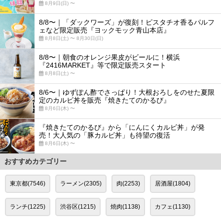
8月9日(日) 〜
8/8〜｜「ダックワーズ」が復刻！ピスタチオ香るパルフ
ェなど限定販売『ヨックモック青山本店』
8月8日(土) 〜 8月30日(日)
8/8〜｜朝食のオレンジ果皮がビールに！横浜
『2416MARKET』等で限定販売スタート
8月8日(土) 〜
8/6〜｜ゆずぽん酢でさっぱり！大根おろしをのせた夏限
定のカルビ丼を販売『焼きたてのかるび』
8月6日(木) 〜
『焼きたてのかるび』から「にんにくカルビ丼」が発
売！大人気の「豚カルビ丼」も待望の復活
8月6日(木) 〜
おすすめカテゴリー
東京都(7546)
ラーメン(2305)
肉(2253)
居酒屋(1804)
ランチ(1225)
渋谷区(1215)
焼肉(1138)
カフェ(1130)