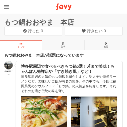
もつ鍋おおやま 本店
行った
0
行きたい
0
記事
地図
トップ
もつ鍋おおやま 本店が話題になっています
博多駅周辺で食べるべきもつ鍋5選！〆まで美味！ち
ゃんぽん発祥店や「すき焼き風」など！
aoisat
ou
博多駅周辺の人気のもつ鍋店を紹介します。明太子や博多ラー
メンなど、美味しいご飯が有名の博多。その中でも、今回は福
岡県民のソウルフード「もつ鍋」の人気店を紹介します。それ
ぞれのお店が伝統の味を守り...