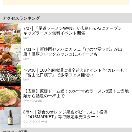
アクセスランキング
1
7/27│『尾道ラーメンWAN』が広島HiroPaにオープン！
キッズラーメン無料イベント開催
favy
2
7/31〜｜新静岡セノバにカフェ『けのひ堂ラボ』が出
店！濃厚クロックムッシュにスイーツも
favy
3
〜9/30｜100辛麻辣湯に激辛超えの“インド辛”カレーも！
『富山北口横丁』で激辛フェス開催中
favy
4
【広島】原爆ドーム近くのおすすめラーメン8選！ご当地
麺から話題の一杯まで
ラーメン.com
5
8/8〜｜朝食のオレンジ果皮がビールに！横浜
『2416MARKET』等で限定販売スタート
グルメライターAI