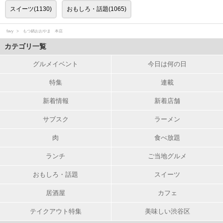
スイーツ(1130)
おもしろ・話題(1065)
favy
もつ鍋おおやま 本店
カテゴリ一覧
グルメイベント
今日は何の日
特集
連載
新着情報
新着店舗
サブスク
ラーメン
肉
食べ放題
ランチ
ご当地グルメ
おもしろ・話題
スイーツ
居酒屋
カフェ
テイクアウト特集
美味しい渋谷区