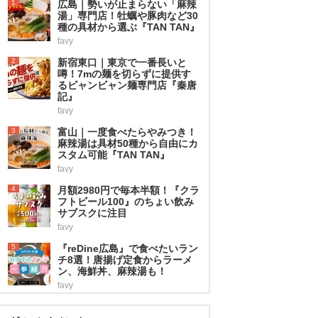
1
広島｜勢いが止まらない「麻辣
湯」専門店！牡蠣や豚肉など30
種の具材から選ぶ『TAN TAN』
favy
2
新宿東口｜東京で一番長いと
噂！7mの麺を切らずに提供す
るビャンビャン麺専門店『秦唐
記』
favy
3
富山｜一度食べたらやみつき！
麻辣湯は具材50種から自由にカ
スタム可能『TAN TAN』
favy
4
月額2980円で毎本半額！『クラ
フトビール100』のちょい飲み
サブスクに注目
favy
5
『reDine広島』で食べたいラン
チ8選！唐揚げ定食からラーメ
ン、海鮮丼、麻辣湯も！
favy