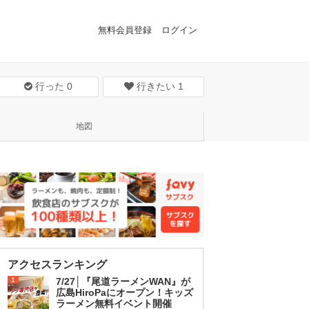
無料会員登録
ログイン
行った
0
行きたい
1
地図
アクセスランキング
1
7/27│『尾道ラーメンWAN』が
広島HiroPaにオープン！キッズ
ラーメン無料イベント開催