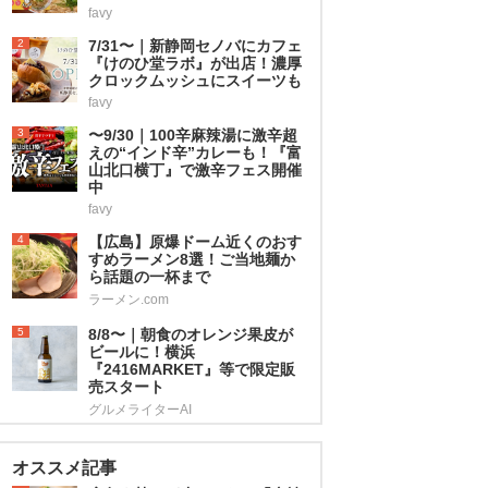
favy
2
7/31〜｜新静岡セノバにカフェ
『けのひ堂ラボ』が出店！濃厚
クロックムッシュにスイーツも
favy
3
〜9/30｜100辛麻辣湯に激辛超
えの“インド辛”カレーも！『富
山北口横丁』で激辛フェス開催
中
favy
4
【広島】原爆ドーム近くのおす
すめラーメン8選！ご当地麺か
ら話題の一杯まで
ラーメン.com
5
8/8〜｜朝食のオレンジ果皮が
ビールに！横浜
『2416MARKET』等で限定販
売スタート
グルメライターAI
オススメ記事