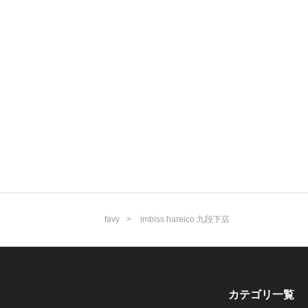
favy
imbiss hareico 九段下店
カテゴリ一覧