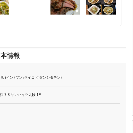
の基本情報
o 九段下店 (インビスハライコ クダンシタテン)
-7-8 サンハイツ九段 1F