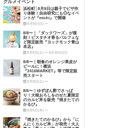
グルメイベント
浜松町│8月9日は親子でピザ作
り体験！自由研究にも◎なイベ
ントが『michi』で開催
8月9日(日) 〜
8/8〜｜「ダックワーズ」が復
刻！ピスタチオ香るパルフェな
ど限定販売『ヨックモック青山
本店』
8月8日(土) 〜 8月30日(日)
8/8〜｜朝食のオレンジ果皮が
ビールに！横浜
『2416MARKET』等で限定販
売スタート
8月8日(土) 〜
8/6〜｜ゆずぽん酢でさっぱ
り！大根おろしをのせた夏限定
のカルビ丼を販売『焼きたての
かるび』
8月6日(木) 〜
『焼きたてのかるび』から「に
んにくカルビ丼」が発売！大人