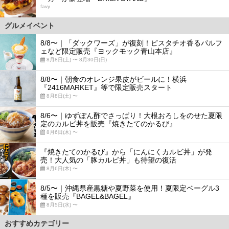
favy
グルメイベント
8/8〜｜「ダックワーズ」が復刻！ピスタチオ香るパルフ
ェなど限定販売『ヨックモック青山本店』
8月8日(土) 〜 8月30日(日)
8/8〜｜朝食のオレンジ果皮がビールに！横浜
『2416MARKET』等で限定販売スタート
8月8日(土) 〜
8/6〜｜ゆずぽん酢でさっぱり！大根おろしをのせた夏限
定のカルビ丼を販売『焼きたてのかるび』
8月6日(木) 〜
『焼きたてのかるび』から「にんにくカルビ丼」が発
売！大人気の「豚カルビ丼」も待望の復活
8月6日(木) 〜
8/5〜｜沖縄県産黒糖や夏野菜を使用！夏限定ベーグル3
種を販売『BAGEL&BAGEL』
8月5日(水) 〜
おすすめカテゴリー