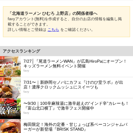
「北海道ラーメン ひむろ 上野店」の関係者様へ
favyアカウント(無料)を作成すると、自分のお店の情報を編集し掲
載することができます。
詳しい情報とご登録は
こちら
をご確認ください。
アクセスランキング
1
7/27│『尾道ラーメンWAN』が広島HiroPaにオープン！
キッズラーメン無料イベント開催
favy
2
7/31〜｜新静岡セノバにカフェ『けのひ堂ラボ』が出
店！濃厚クロックムッシュにスイーツも
favy
3
〜9/30｜100辛麻辣湯に激辛超えの“インド辛”カレーも！
『富山北口横丁』で激辛フェス開催中
favy
4
梅田限定！海外の定番・甘じょっぱ系ベーコンジャムバ
ーガーが新登場『BRISK STAND』