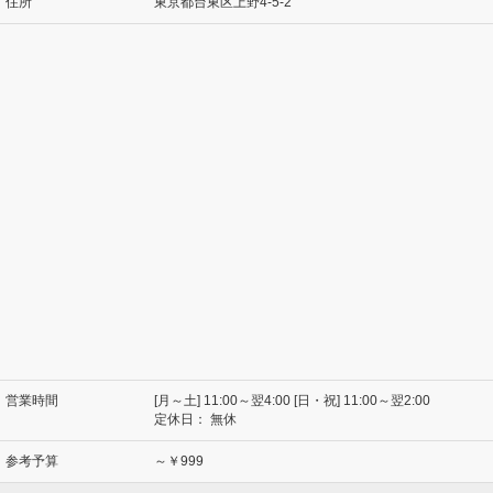
住所
東京都台東区上野4-5-2
営業時間
[月～土] 11:00～翌4:00 [日・祝] 11:00～翌2:00
定休日：
無休
参考予算
～￥999