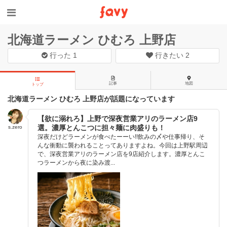
北海道ラーメン ひむろ 上野店
行った
1
行きたい
2
記事
地図
トップ
北海道ラーメン ひむろ 上野店が話題になっています
【欲に溺れろ】上野で深夜営業アリのラーメン店9
選。濃厚とんこつに担々麺に肉盛りも！
s.zero
深夜だけどラーメンが食べたーーい!!飲みの〆や仕事帰り、そ
んな衝動に襲われることってありますよね。今回は上野駅周辺
で、深夜営業アリのラーメン店を9店紹介します。濃厚とんこ
つラーメンから夜に染み渡...