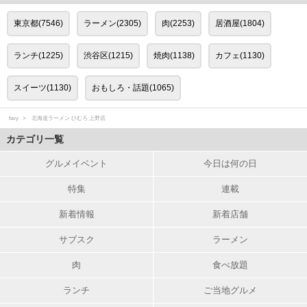
東京都(7546)
ラーメン(2305)
肉(2253)
居酒屋(1804)
ランチ(1225)
渋谷区(1215)
焼肉(1138)
カフェ(1130)
スイーツ(1130)
おもしろ・話題(1065)
favy
北海道ラーメン ひむろ 上野店
カテゴリ一覧
グルメイベント
今日は何の日
特集
連載
新着情報
新着店舗
サブスク
ラーメン
肉
食べ放題
ランチ
ご当地グルメ