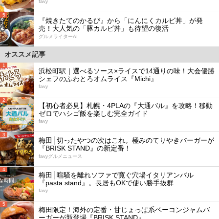
favy
5
『焼きたてのかるび』から「にんにくカルビ丼」が発
売！大人気の「豚カルビ丼」も待望の復活
グルメライターAI
オススメ記事
1
浜松町駅｜選べるソース×ライスで14通りの味！大会優勝
シェフのふわとろオムライス『Michi』
favy
2
【初心者必見】札幌・4PLAの『大通バル』を攻略！移動
ゼロでハシゴ飯を楽しむ完全ガイド
favy
3
梅田│切ったやつの次はこれ。極みのてりやきバーガーが
『BRISK STAND』の新定番！
favyグルメニュース
4
梅田│喧騒を離れソファで寛ぐ穴場イタリアンバル
『pasta stand』。長居もOKで使い勝手抜群
favy
5
梅田限定！海外の定番・甘じょっぱ系ベーコンジャムバ
ーガーが新登場『BRISK STAND』