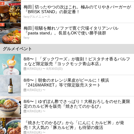
4
梅田│切ったやつの次はこれ。極みのてりやきバーガーが
『BRISK STAND』の新定番！
favyグルメニュース
5
梅田│喧騒を離れソファで寛ぐ穴場イタリアンバル
『pasta stand』。長居もOKで使い勝手抜群
favy
グルメイベント
8/8〜｜「ダックワーズ」が復刻！ピスタチオ香るパルフ
ェなど限定販売『ヨックモック青山本店』
8月8日(土) 〜 8月30日(日)
8/8〜｜朝食のオレンジ果皮がビールに！横浜
『2416MARKET』等で限定販売スタート
8月8日(土) 〜
8/6〜｜ゆずぽん酢でさっぱり！大根おろしをのせた夏限
定のカルビ丼を販売『焼きたてのかるび』
8月6日(木) 〜
『焼きたてのかるび』から「にんにくカルビ丼」が発
売！大人気の「豚カルビ丼」も待望の復活
8月6日(木) 〜