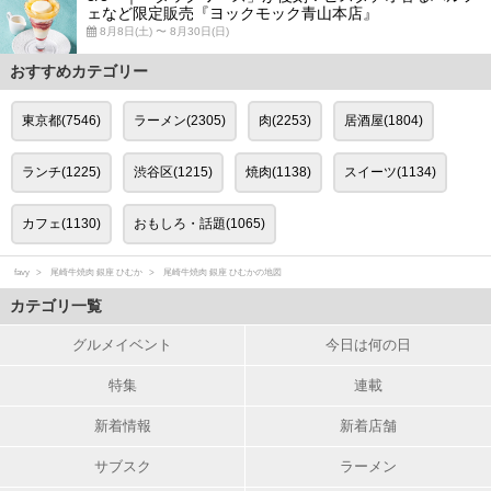
ェなど限定販売『ヨックモック青山本店』
8月8日(土) 〜 8月30日(日)
おすすめカテゴリー
東京都(7546)
ラーメン(2305)
肉(2253)
居酒屋(1804)
ランチ(1225)
渋谷区(1215)
焼肉(1138)
スイーツ(1134)
カフェ(1130)
おもしろ・話題(1065)
favy
尾崎牛焼肉 銀座 ひむか
尾崎牛焼肉 銀座 ひむかの地図
カテゴリ一覧
グルメイベント
今日は何の日
特集
連載
新着情報
新着店舗
サブスク
ラーメン