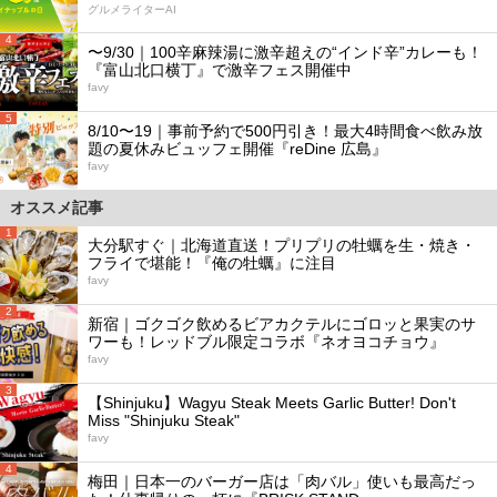
グルメライターAI
4
〜9/30｜100辛麻辣湯に激辛超えの“インド辛”カレーも！
『富山北口横丁』で激辛フェス開催中
favy
5
8/10〜19｜事前予約で500円引き！最大4時間食べ飲み放
題の夏休みビュッフェ開催『reDine 広島』
favy
オススメ記事
1
大分駅すぐ｜北海道直送！プリプリの牡蠣を生・焼き・
フライで堪能！『俺の牡蠣』に注目
favy
2
新宿｜ゴクゴク飲めるビアカクテルにゴロッと果実のサ
ワーも！レッドブル限定コラボ『ネオヨコチョウ』
favy
3
【Shinjuku】Wagyu Steak Meets Garlic Butter! Don't
Miss "Shinjuku Steak"
favy
4
梅田｜日本一のバーガー店は「肉バル」使いも最高だっ