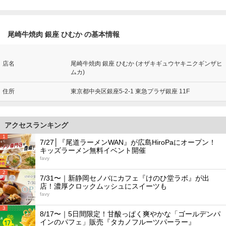
尾崎牛焼肉 銀座 ひむか の基本情報
店名
尾崎牛焼肉 銀座 ひむか (オザキギュウヤキニクギンザヒ
ムカ)
住所
東京都中央区銀座5-2-1 東急プラザ銀座 11F
アクセスランキング
1
7/27│『尾道ラーメンWAN』が広島HiroPaにオープン！
キッズラーメン無料イベント開催
favy
2
7/31〜｜新静岡セノバにカフェ『けのひ堂ラボ』が出
店！濃厚クロックムッシュにスイーツも
favy
3
8/17〜｜5日間限定！甘酸っぱく爽やかな「ゴールデンパ
インのパフェ」販売『タカノフルーツパーラー』