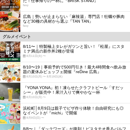
た！仕事帰りの一杯に『BRISK STAND』
favy
5
広島｜勢いが止まらない「麻辣湯」専門店！牡蠣や豚肉
など30種の具材から選ぶ『TAN TAN』
favy
グルメイベント
8/11〜｜特製極上タレがガツンと旨い！『松屋』にスタ
ミナ満点の新作丼2種が登場
8月11日(火) 〜
8/10〜19｜事前予約で500円引き！最大4時間食べ飲み放
題の夏休みビュッフェ開催『reDine 広島』
8月10日(月) 〜 8月19日(水)
『YONA YONA』初！凍らせたクラフトビール「すだッ
シー」が販売中！果汁入りで爽やかな一杯
8月10日(月) 〜
浜松町│8月9日は親子でピザ作り体験！自由研究にも◎
なイベントが『michi』で開催
8月9日(日) 〜
8/8〜｜「ダックワーズ」が復刻！ピスタチオ香るパルフ