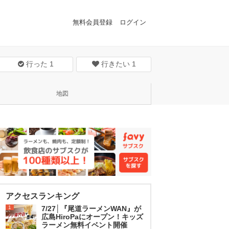
無料会員登録
ログイン
行った
1
行きたい
1
地図
アクセスランキング
1
7/27│『尾道ラーメンWAN』が
広島HiroPaにオープン！キッズ
ラーメン無料イベント開催