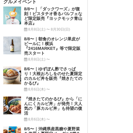
グルメイベント
8/8〜｜「ダックワーズ」が復
刻！ピスタチオ香るパルフェな
ど限定販売『ヨックモック青山
本店』
8月8日(土) 〜 8月30日(日)
8/8〜｜朝食のオレンジ果皮が
ビールに！横浜
『2416MARKET』等で限定販
売スタート
8月8日(土) 〜
8/6〜｜ゆずぽん酢でさっぱ
り！大根おろしをのせた夏限定
のカルビ丼を販売『焼きたての
かるび』
8月6日(木) 〜
『焼きたてのかるび』から「に
んにくカルビ丼」が発売！大人
気の「豚カルビ丼」も待望の復
活
8月6日(木) 〜
8/5〜｜沖縄県産黒糖や夏野菜