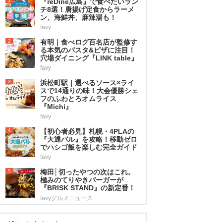
1
『reDine広島』で食べたいラン
チ8選！唐揚げ定食からラーメ
ン、海鮮丼、麻辣湯も！
favy
2
有明｜食べログ百名店が監修す
る本気のパスタ&ピザに注目！
穴場ダイニング『LINK table』
favy
3
浜松町駅｜選べるソース×ライ
スで14通りの味！大会優勝シェ
フのふわとろオムライス
『Michi』
favy
4
【初心者必見】札幌・4PLAの
『大通バル』を攻略！移動ゼロ
でハシゴ飯を楽しむ完全ガイド
favy
5
梅田│切ったやつの次はこれ。
極みのてりやきバーガーが
『BRISK STAND』の新定番！
favyグルメニュース