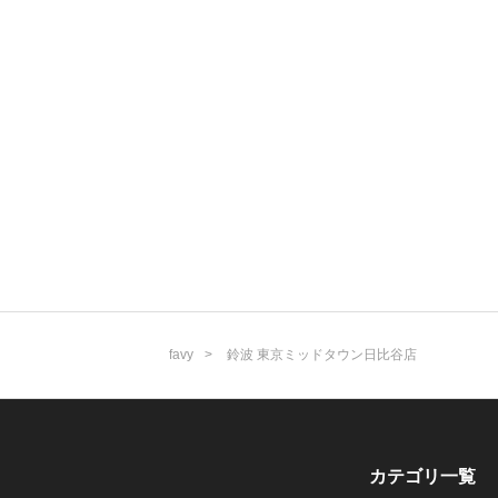
favy
鈴波 東京ミッドタウン日比谷店
カテゴリ一覧