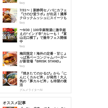
favy
2
7/31〜｜新静岡セノバにカフェ
『けのひ堂ラボ』が出店！濃厚
クロックムッシュにスイーツも
favy
3
〜9/30｜100辛麻辣湯に激辛超
えの“インド辛”カレーも！『富
山北口横丁』で激辛フェス開催
中
favy
4
梅田限定！海外の定番・甘じょ
っぱ系ベーコンジャムバーガー
が新登場『BRISK STAND』
favy
5
『焼きたてのかるび』から「に
んにくカルビ丼」が発売！大人
気の「豚カルビ丼」も待望の復
活
グルメライターAI
オススメ記事