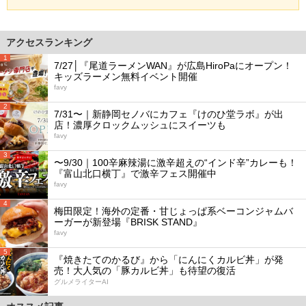
アクセスランキング
1
7/27│『尾道ラーメンWAN』が広島HiroPaにオープン！
キッズラーメン無料イベント開催
favy
2
7/31〜｜新静岡セノバにカフェ『けのひ堂ラボ』が出
店！濃厚クロックムッシュにスイーツも
favy
3
〜9/30｜100辛麻辣湯に激辛超えの“インド辛”カレーも！
『富山北口横丁』で激辛フェス開催中
favy
4
梅田限定！海外の定番・甘じょっぱ系ベーコンジャムバ
ーガーが新登場『BRISK STAND』
favy
5
『焼きたてのかるび』から「にんにくカルビ丼」が発
売！大人気の「豚カルビ丼」も待望の復活
グルメライターAI