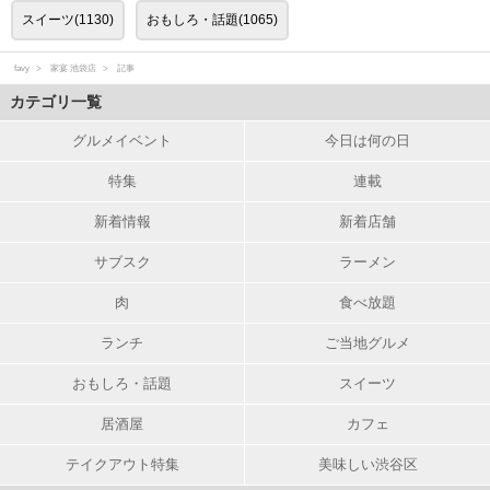
スイーツ(1130)
おもしろ・話題(1065)
favy
家宴 池袋店
記事
カテゴリ一覧
グルメイベント
今日は何の日
特集
連載
新着情報
新着店舗
サブスク
ラーメン
肉
食べ放題
ランチ
ご当地グルメ
おもしろ・話題
スイーツ
居酒屋
カフェ
テイクアウト特集
美味しい渋谷区