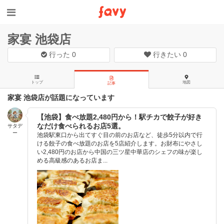
家宴 池袋店
行った
0
行きたい
0
トップ
地図
記事
家宴 池袋店が話題になっています
【池袋】食べ放題2,480円から！駅チカで餃子が好き
なだけ食べられるお店5選。
サタデ
ー
池袋駅東口から出てすぐ目の前のお店など、徒歩5分以内で行
ける餃子の食べ放題のお店を5店紹介します。お財布にやさし
い2,480円のお店から中国の三ツ星中華店のシェフの味が楽し
める高級感のあるお店ま...