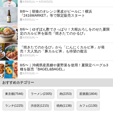
8月8日(土) 〜 8月30日(日)
8/8〜｜朝食のオレンジ果皮がビールに！横浜
『2416MARKET』等で限定販売スタート
8月8日(土) 〜
8/6〜｜ゆずぽん酢でさっぱり！大根おろしをのせた夏限
定のカルビ丼を販売『焼きたてのかるび』
8月6日(木) 〜
『焼きたてのかるび』から「にんにくカルビ丼」が発
売！大人気の「豚カルビ丼」も待望の復活
8月6日(木) 〜
8/5〜｜沖縄県産黒糖や夏野菜を使用！夏限定ベーグル3
種を販売『BAGEL&BAGEL』
8月5日(水) 〜
おすすめカテゴリー
東京都(7546)
ラーメン(2305)
肉(2253)
居酒屋(1804)
ランチ(1225)
渋谷区(1215)
焼肉(1138)
カフェ(1130)