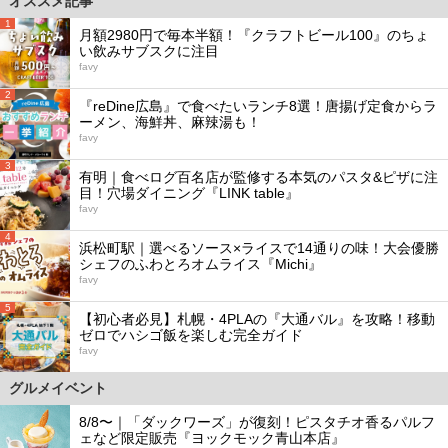
オススメ記事
1
月額2980円で毎本半額！『クラフトビール100』のちょ
い飲みサブスクに注目
favy
2
『reDine広島』で食べたいランチ8選！唐揚げ定食からラ
ーメン、海鮮丼、麻辣湯も！
favy
3
有明｜食べログ百名店が監修する本気のパスタ&ピザに注
目！穴場ダイニング『LINK table』
favy
4
浜松町駅｜選べるソース×ライスで14通りの味！大会優勝
シェフのふわとろオムライス『Michi』
favy
5
【初心者必見】札幌・4PLAの『大通バル』を攻略！移動
ゼロでハシゴ飯を楽しむ完全ガイド
favy
グルメイベント
8/8〜｜「ダックワーズ」が復刻！ピスタチオ香るパルフ
ェなど限定販売『ヨックモック青山本店』