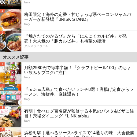
favy
4
梅田限定！海外の定番・甘じょっぱ系ベーコンジャムバ
ーガーが新登場『BRISK STAND』
favy
5
『焼きたてのかるび』から「にんにくカルビ丼」が発
売！大人気の「豚カルビ丼」も待望の復活
グルメライターAI
オススメ記事
1
月額2980円で毎本半額！『クラフトビール100』のちょ
い飲みサブスクに注目
favy
2
『reDine広島』で食べたいランチ8選！唐揚げ定食からラ
ーメン、海鮮丼、麻辣湯も！
favy
3
有明｜食べログ百名店が監修する本気のパスタ&ピザに注
目！穴場ダイニング『LINK table』
favy
4
浜松町駅｜選べるソース×ライスで14通りの味！大会優勝