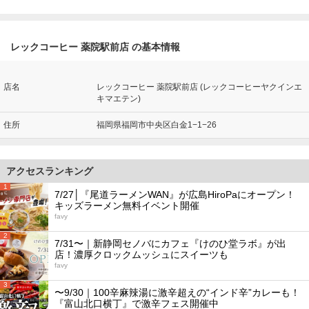
レックコーヒー 薬院駅前店 の基本情報
店名
レックコーヒー 薬院駅前店 (レックコーヒーヤクインエ
キマエテン)
住所
福岡県福岡市中央区白金1−1−26
アクセスランキング
1
7/27│『尾道ラーメンWAN』が広島HiroPaにオープン！
キッズラーメン無料イベント開催
favy
2
7/31〜｜新静岡セノバにカフェ『けのひ堂ラボ』が出
店！濃厚クロックムッシュにスイーツも
favy
3
〜9/30｜100辛麻辣湯に激辛超えの“インド辛”カレーも！
『富山北口横丁』で激辛フェス開催中