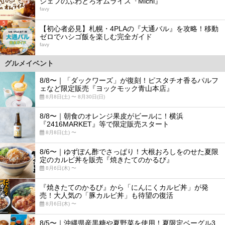
シェフのふわとろオムライス『Michi』
favy
5
【初心者必見】札幌・4PLAの『大通バル』を攻略！移動
ゼロでハシゴ飯を楽しむ完全ガイド
favy
グルメイベント
8/8〜｜「ダックワーズ」が復刻！ピスタチオ香るパルフ
ェなど限定販売『ヨックモック青山本店』
8月8日(土) 〜 8月30日(日)
8/8〜｜朝食のオレンジ果皮がビールに！横浜
『2416MARKET』等で限定販売スタート
8月8日(土) 〜
8/6〜｜ゆずぽん酢でさっぱり！大根おろしをのせた夏限
定のカルビ丼を販売『焼きたてのかるび』
8月6日(木) 〜
『焼きたてのかるび』から「にんにくカルビ丼」が発
売！大人気の「豚カルビ丼」も待望の復活
8月6日(木) 〜
8/5〜｜沖縄県産黒糖や夏野菜を使用！夏限定ベーグル3