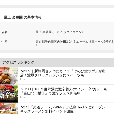
最上 楽農園 の基本情報
店名
最上 楽農園 (モガミ ラクノウエン)
住所
東京都千代田区内神田3-24-5 エッサム神田ホール2号館2
F
アクセスランキング
1
7/31〜｜新静岡セノバにカフェ『けのひ堂ラボ』が出
店！濃厚クロックムッシュにスイーツも
favy
2
〜9/30｜100辛麻辣湯に激辛超えの“インド辛”カレーも！
『富山北口横丁』で激辛フェス開催中
favy
3
7/27│『尾道ラーメンWAN』が広島HiroPaにオープン！
キッズラーメン無料イベント開催