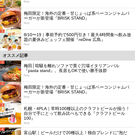
favy
4
梅田限定！海外の定番・甘じょっぱ系ベーコンジャムバ
ーガーが新登場『BRISK STAND』
favy
5
8/10〜19｜事前予約で500円引き！最大4時間食べ飲み放
題の夏休みビュッフェ開催『reDine 広島』
favy
オススメ記事
1
梅田│喧騒を離れソファで寛ぐ穴場イタリアンバル
『pasta stand』。長居もOKで使い勝手抜群
favy
2
梅田限定！海外の定番・甘じょっぱ系ベーコンジャムバ
ーガーが新登場『BRISK STAND』
favy
3
札幌・4PLA｜常時100種以上のクラフトビールが揃う！
自分で手にとって飲み比べもできる『クラフトビール
100』
favy
4
富山駅｜ビールだけで20種以上！独自ブレンドに“泡だ