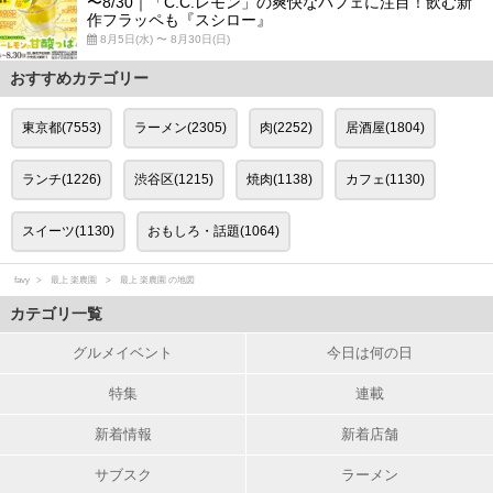
〜8/30｜「C.C.レモン」の爽快なパフェに注目！飲む新
作フラッペも『スシロー』
8月5日(水) 〜 8月30日(日)
おすすめカテゴリー
東京都(7553)
ラーメン(2305)
肉(2252)
居酒屋(1804)
ランチ(1226)
渋谷区(1215)
焼肉(1138)
カフェ(1130)
スイーツ(1130)
おもしろ・話題(1064)
favy
最上 楽農園
最上 楽農園 の地図
カテゴリ一覧
グルメイベント
今日は何の日
特集
連載
新着情報
新着店舗
サブスク
ラーメン