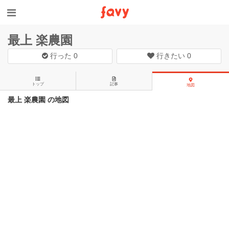
最上 楽農園
行った
0
行きたい
0
トップ
記事
地図
最上 楽農園 の地図