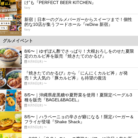
け”も『PERFECT BEER KITCHEN』
favy
5
新宿｜日本一のグルメバーガーからスイーツまで！個性
的な10店が集うフードホール『reDine 新宿』
favy
グルメイベント
8/6〜｜ゆずぽん酢でさっぱり！大根おろしをのせた夏限
定のカルビ丼を販売『焼きたてのかるび』
8月6日(木) 〜
『焼きたてのかるび』から「にんにくカルビ丼」が発
売！大人気の「豚カルビ丼」も待望の復活
8月6日(木) 〜
8/5〜｜沖縄県産黒糖や夏野菜を使用！夏限定ベーグル3
種を販売『BAGEL&BAGEL』
8月5日(水) 〜
8/5〜｜ハラペーニョの辛さが癖になる！限定バーガー＆
フライが登場『Shake Shack』
8月5日(水) 〜