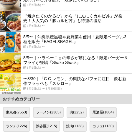
8月6日(木) 〜
『焼きたてのかるび』から「にんにくカルビ丼」が発
売！大人気の「豚カルビ丼」も待望の復活
8月6日(木) 〜
8/5〜｜沖縄県産黒糖や夏野菜を使用！夏限定ベーグル3
種を販売『BAGEL&BAGEL』
8月5日(水) 〜
8/5〜｜ハラペーニョの辛さが癖になる！限定バーガー＆
フライが登場『Shake Shack』
8月5日(水) 〜
〜8/30｜「C.C.レモン」の爽快なパフェに注目！飲む新
作フラッペも『スシロー』
8月5日(水) 〜 8月30日(日)
おすすめカテゴリー
東京都(7553)
ラーメン(2305)
肉(2252)
居酒屋(1804)
ランチ(1226)
渋谷区(1215)
焼肉(1138)
カフェ(1130)