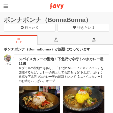
ボンナボンナ（BonnaBonna）
行った
0
行きたい
1
記事
地図
トップ
ボンナボンナ（BonnaBonna）が話題になっています
スパイスカレーの聖地！下北沢で今行くべきカレー屋
11選
つっこ
サブカルの聖地でもあり、「下北沢カレーフェスティバル」を
開催するなど、カレーの街としても知られる“下北沢”。流行に
敏感な下北沢ではカレー界の最新トレンド【スパイスカレー】
のお店もいっぱい。オープ...