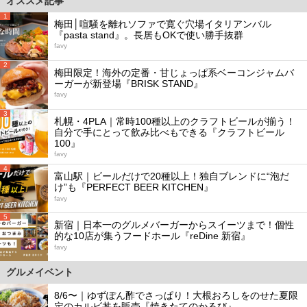
オススメ記事
1
梅田│喧騒を離れソファで寛ぐ穴場イタリアンバル
『pasta stand』。長居もOKで使い勝手抜群
favy
2
梅田限定！海外の定番・甘じょっぱ系ベーコンジャムバ
ーガーが新登場『BRISK STAND』
favy
3
札幌・4PLA｜常時100種以上のクラフトビールが揃う！
自分で手にとって飲み比べもできる『クラフトビール
100』
favy
4
富山駅｜ビールだけで20種以上！独自ブレンドに“泡だ
け”も『PERFECT BEER KITCHEN』
favy
5
新宿｜日本一のグルメバーガーからスイーツまで！個性
的な10店が集うフードホール『reDine 新宿』
favy
グルメイベント
8/6〜｜ゆずぽん酢でさっぱり！大根おろしをのせた夏限
定のカルビ丼を販売『焼きたてのかるび』