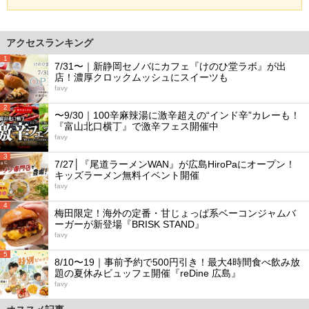
アクセスランキング
1
7/31〜｜新静岡セノバにカフェ『けのひ堂ラボ』が出
店！濃厚クロックムッシュにスイーツも
favy
2
〜9/30｜100辛麻辣湯に激辛超えの“インド辛”カレーも！
『富山北口横丁』で激辛フェス開催中
favy
3
7/27│『尾道ラーメンWAN』が広島HiroPaにオープン！
キッズラーメン無料イベント開催
favy
4
梅田限定！海外の定番・甘じょっぱ系ベーコンジャムバ
ーガーが新登場『BRISK STAND』
favy
5
8/10〜19｜事前予約で500円引き！最大4時間食べ飲み放
題の夏休みビュッフェ開催『reDine 広島』
favy