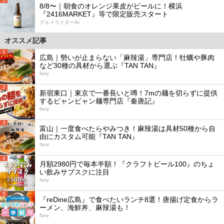
5
8/8〜｜朝食のオレンジ果皮がビールに！横浜
『2416MARKET』等で限定販売スタート
グルメライターAI
オススメ記事
1
広島｜勢いが止まらない「麻辣湯」専門店！牡蠣や豚肉
など30種の具材から選ぶ『TAN TAN』
favy
2
新宿東口｜東京で一番長いと噂！7mの麺を切らずに提供
するビャンビャン麺専門店『秦唐記』
favy
3
富山｜一度食べたらやみつき！麻辣湯は具材50種から自
由にカスタム可能『TAN TAN』
favy
4
月額2980円で毎本半額！『クラフトビール100』のちょ
い飲みサブスクに注目
favy
5
『reDine広島』で食べたいランチ8選！唐揚げ定食からラ
ーメン、海鮮丼、麻辣湯も！
favy