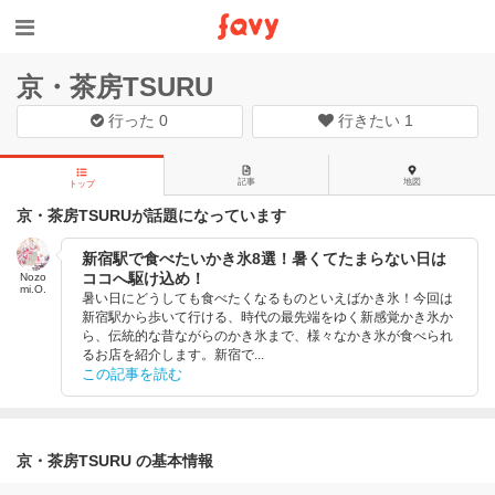
京・茶房TSURU
行った
0
行きたい
1
記事
地図
トップ
京・茶房TSURUが話題になっています
新宿駅で食べたいかき氷8選！暑くてたまらない日は
ココへ駆け込め！
Nozo
mi.O.
暑い日にどうしても食べたくなるものといえばかき氷！今回は
新宿駅から歩いて行ける、時代の最先端をゆく新感覚かき氷か
ら、伝統的な昔ながらのかき氷まで、様々なかき氷が食べられ
るお店を紹介します。新宿で...
この記事を読む
京・茶房TSURU の基本情報