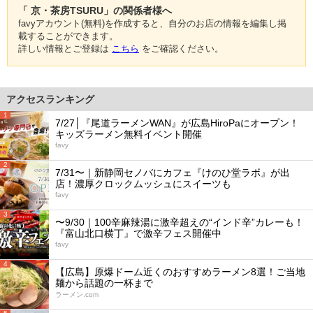
「 京・茶房TSURU」の関係者様へ
favyアカウント(無料)を作成すると、自分のお店の情報を編集し掲
載することができます。
詳しい情報とご登録は
こちら
をご確認ください。
アクセスランキング
1
7/27│『尾道ラーメンWAN』が広島HiroPaにオープン！
キッズラーメン無料イベント開催
favy
2
7/31〜｜新静岡セノバにカフェ『けのひ堂ラボ』が出
店！濃厚クロックムッシュにスイーツも
favy
3
〜9/30｜100辛麻辣湯に激辛超えの“インド辛”カレーも！
『富山北口横丁』で激辛フェス開催中
favy
4
【広島】原爆ドーム近くのおすすめラーメン8選！ご当地
麺から話題の一杯まで
ラーメン.com