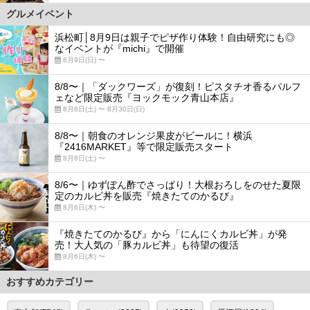
グルメイベント
浜松町│8月9日は親子でピザ作り体験！自由研究にも◎
なイベントが『michi』で開催
8月9日(日) 〜
8/8〜｜「ダックワーズ」が復刻！ピスタチオ香るパルフ
ェなど限定販売『ヨックモック青山本店』
8月8日(土) 〜 8月30日(日)
8/8〜｜朝食のオレンジ果皮がビールに！横浜
『2416MARKET』等で限定販売スタート
8月8日(土) 〜
8/6〜｜ゆずぽん酢でさっぱり！大根おろしをのせた夏限
定のカルビ丼を販売『焼きたてのかるび』
8月6日(木) 〜
『焼きたてのかるび』から「にんにくカルビ丼」が発
売！大人気の「豚カルビ丼」も待望の復活
8月6日(木) 〜
おすすめカテゴリー