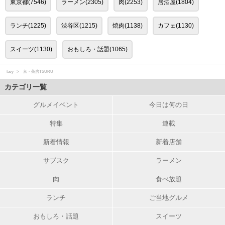
東京都(7546)
ラーメン(2305)
肉(2253)
居酒屋(1804)
ランチ(1225)
渋谷区(1215)
焼肉(1138)
カフェ(1130)
スイーツ(1130)
おもしろ・話題(1065)
favy
京・茶房TSURU
カテゴリ一覧
グルメイベント
今日は何の日
特集
連載
新着情報
新着店舗
サブスク
ラーメン
肉
食べ放題
ランチ
ご当地グルメ
おもしろ・話題
スイーツ