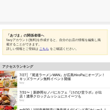
「あづま」の関係者様へ
favyアカウント(無料)を作成すると、自分のお店の情報を編集し掲
載することができます。
詳しい情報とご登録は
こちら
をご確認ください。
アクセスランキング
1
7/27│『尾道ラーメンWAN』が広島HiroPaにオープン！
キッズラーメン無料イベント開催
favy
2
7/31〜｜新静岡セノバにカフェ『けのひ堂ラボ』が出
店！濃厚クロックムッシュにスイーツも
favy
3
〜9/30｜100辛麻辣湯に激辛超えの“インド辛”カレーも！