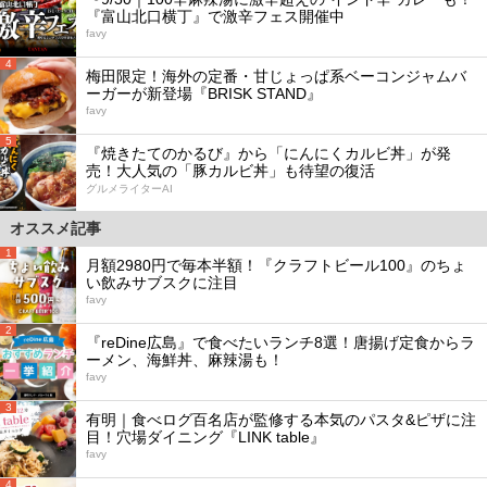
『富山北口横丁』で激辛フェス開催中
favy
4
梅田限定！海外の定番・甘じょっぱ系ベーコンジャムバ
ーガーが新登場『BRISK STAND』
favy
5
『焼きたてのかるび』から「にんにくカルビ丼」が発
売！大人気の「豚カルビ丼」も待望の復活
グルメライターAI
オススメ記事
1
月額2980円で毎本半額！『クラフトビール100』のちょ
い飲みサブスクに注目
favy
2
『reDine広島』で食べたいランチ8選！唐揚げ定食からラ
ーメン、海鮮丼、麻辣湯も！
favy
3
有明｜食べログ百名店が監修する本気のパスタ&ピザに注
目！穴場ダイニング『LINK table』
favy
4