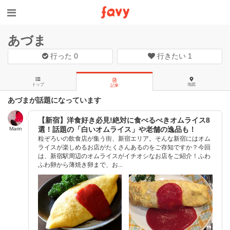
あづま
行った
0
行きたい
1
トップ
地図
記事
あづまが話題になっています
【新宿】洋食好き必見!絶対に食べるべきオムライス8
選！話題の「白いオムライス」や老舗の逸品も！
Marin
粒ぞろいの飲食店が集う街、新宿エリア。そんな新宿にはオム
ライスが楽しめるお店がたくさんあるのをご存知ですか？今回
は、新宿駅周辺のオムライスがイチオシなお店をご紹介！ふわ
ふわ卵から薄焼き卵まで、お...