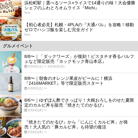
浜松町駅｜選べるソース×ライスで14通りの味！大会優勝
シェフのふわとろオムライス『Michi』
favy
5
【初心者必見】札幌・4PLAの『大通バル』を攻略！移動
ゼロでハシゴ飯を楽しむ完全ガイド
favy
グルメイベント
8/8〜｜「ダックワーズ」が復刻！ピスタチオ香るパルフ
ェなど限定販売『ヨックモック青山本店』
8月8日(土) 〜 8月30日(日)
8/8〜｜朝食のオレンジ果皮がビールに！横浜
『2416MARKET』等で限定販売スタート
8月8日(土) 〜
8/6〜｜ゆずぽん酢でさっぱり！大根おろしをのせた夏限
定のカルビ丼を販売『焼きたてのかるび』
8月6日(木) 〜
『焼きたてのかるび』から「にんにくカルビ丼」が発
売！大人気の「豚カルビ丼」も待望の復活
8月6日(木) 〜