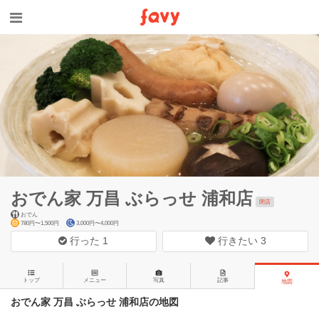
おでん家 万昌 ぶらっせ 浦和店
閉店
おでん
780円〜1,500円
3,000円〜4,000円
行った
1
行きたい
3
トップ
メニュー
写真
記事
地図
おでん家 万昌 ぶらっせ 浦和店の地図