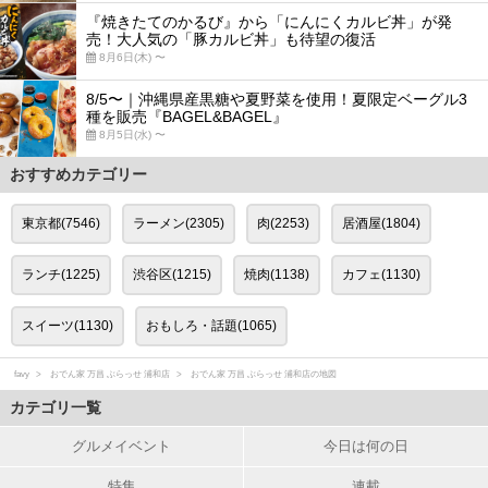
『焼きたてのかるび』から「にんにくカルビ丼」が発
売！大人気の「豚カルビ丼」も待望の復活
8月6日(木) 〜
8/5〜｜沖縄県産黒糖や夏野菜を使用！夏限定ベーグル3
種を販売『BAGEL&BAGEL』
8月5日(水) 〜
おすすめカテゴリー
東京都(7546)
ラーメン(2305)
肉(2253)
居酒屋(1804)
ランチ(1225)
渋谷区(1215)
焼肉(1138)
カフェ(1130)
スイーツ(1130)
おもしろ・話題(1065)
favy
おでん家 万昌 ぶらっせ 浦和店
おでん家 万昌 ぶらっせ 浦和店の地図
カテゴリ一覧
グルメイベント
今日は何の日
特集
連載