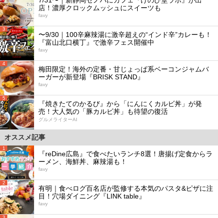
店！濃厚クロックムッシュにスイーツも
favy
3
〜9/30｜100辛麻辣湯に激辛超えの“インド辛”カレーも！
『富山北口横丁』で激辛フェス開催中
favy
4
梅田限定！海外の定番・甘じょっぱ系ベーコンジャムバ
ーガーが新登場『BRISK STAND』
favy
5
『焼きたてのかるび』から「にんにくカルビ丼」が発
売！大人気の「豚カルビ丼」も待望の復活
グルメライターAI
オススメ記事
1
『reDine広島』で食べたいランチ8選！唐揚げ定食からラ
ーメン、海鮮丼、麻辣湯も！
favy
2
有明｜食べログ百名店が監修する本気のパスタ&ピザに注
目！穴場ダイニング『LINK table』
favy
3