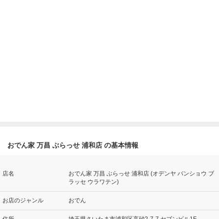
おでん家 万昌 ぶらっせ 浦和店 の基本情報
店名
おでん家 万昌 ぶらっせ 浦和店 (オデンヤ バンショウ ブ
ラッセ ウラワテン)
お店のジャンル
おでん
住所
埼玉県さいたま市浦和区高砂2-7-7 セブンビル1F