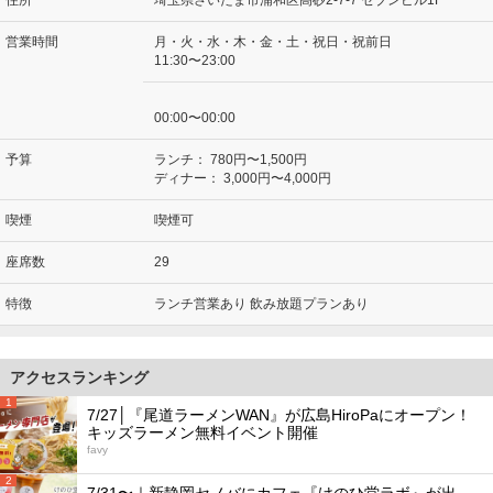
営業時間
月・火・水・木・金・土・祝日・祝前日
11:30〜23:00
00:00〜00:00
予算
ランチ：
780円〜1,500円
ディナー：
3,000円〜4,000円
喫煙
喫煙可
座席数
29
特徴
ランチ営業あり 飲み放題プランあり
アクセスランキング
1
7/27│『尾道ラーメンWAN』が広島HiroPaにオープン！
キッズラーメン無料イベント開催
favy
2
7/31〜｜新静岡セノバにカフェ『けのひ堂ラボ』が出