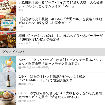
浜松町駅｜選べるソース×ライスで14通りの味！大会優勝
シェフのふわとろオムライス『Michi』
favy
4
【初心者必見】札幌・4PLAの『大通バル』を攻略！移動
ゼロでハシゴ飯を楽しむ完全ガイド
favy
5
梅田│切ったやつの次はこれ。極みのてりやきバーガーが
『BRISK STAND』の新定番！
favyグルメニュース
グルメイベント
8/8〜｜「ダックワーズ」が復刻！ピスタチオ香るパルフ
ェなど限定販売『ヨックモック青山本店』
8月8日(土) 〜 8月30日(日)
8/8〜｜朝食のオレンジ果皮がビールに！横浜
『2416MARKET』等で限定販売スタート
8月8日(土) 〜
8/6〜｜ゆずぽん酢でさっぱり！大根おろしをのせた夏限
定のカルビ丼を販売『焼きたてのかるび』
8月6日(木) 〜