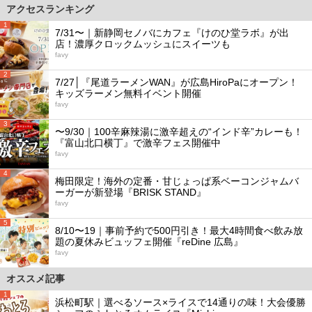
アクセスランキング
1
7/31〜｜新静岡セノバにカフェ『けのひ堂ラボ』が出
店！濃厚クロックムッシュにスイーツも
favy
2
7/27│『尾道ラーメンWAN』が広島HiroPaにオープン！
キッズラーメン無料イベント開催
favy
3
〜9/30｜100辛麻辣湯に激辛超えの“インド辛”カレーも！
『富山北口横丁』で激辛フェス開催中
favy
4
梅田限定！海外の定番・甘じょっぱ系ベーコンジャムバ
ーガーが新登場『BRISK STAND』
favy
5
8/10〜19｜事前予約で500円引き！最大4時間食べ飲み放
題の夏休みビュッフェ開催『reDine 広島』
favy
オススメ記事
1
浜松町駅｜選べるソース×ライスで14通りの味！大会優勝