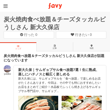
炭火焼肉食べ放題＆チーズタッカルビ
うしさん 新大久保店
行った
0
行きたい
0
記事
地図
トップ
炭火焼肉食べ放題＆チーズタッカルビうしさん 新大久保店が話題
になっています
新大久保｜サムギョプサル食べ放題7選！生に熟成、
蒸しにハチノスと幅広く楽しめる
yukiko
新大久保には、サムギョプサルを「食べ放題」で楽しめるお店
がたくさんあります。今回は、その中でも特におすすめしたい
お店をまとめてご紹介！水晶板でふっくら焼き上げるサムギョ
プサル専門店や、サムギョプ...