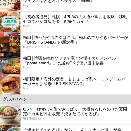
シェフのふわとろオムライス『Michi』
favy
2
【初心者必見】札幌・4PLAの『大通バル』を攻略！移動
ゼロでハシゴ飯を楽しむ完全ガイド
favy
3
梅田│切ったやつの次はこれ。極みのてりやきバーガーが
『BRISK STAND』の新定番！
favyグルメニュース
4
梅田│喧騒を離れソファで寛ぐ穴場イタリアンバル
『pasta stand』。長居もOKで使い勝手抜群
favy
5
梅田限定！海外の定番・甘じょっぱ系ベーコンジャムバ
ーガーが新登場『BRISK STAND』
favy
グルメイベント
8/6〜｜ゆずぽん酢でさっぱり！大根おろしをのせた夏限
定のカルビ丼を販売『焼きたてのかるび』
8月6日(木) 〜
『焼きたてのかるび』から「にんにくカルビ丼」が発