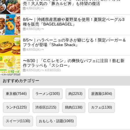
売！大人気の「豚カルビ丼」も待望の復活
8月6日(木) 〜
8/5〜｜沖縄県産黒糖や夏野菜を使用！夏限定ベーグル3
種を販売『BAGEL&BAGEL』
8月5日(水) 〜
8/5〜｜ハラペーニョの辛さが癖になる！限定バーガー＆
フライが登場『Shake Shack』
8月5日(水) 〜
〜8/30｜「C.C.レモン」の爽快なパフェに注目！飲む新
作フラッペも『スシロー』
8月5日(水) 〜 8月30日(日)
おすすめカテゴリー
東京都(7546)
ラーメン(2305)
肉(2253)
居酒屋(1804)
ランチ(1225)
渋谷区(1215)
焼肉(1138)
カフェ(1130)
スイーツ(1130)
おもしろ・話題(1065)