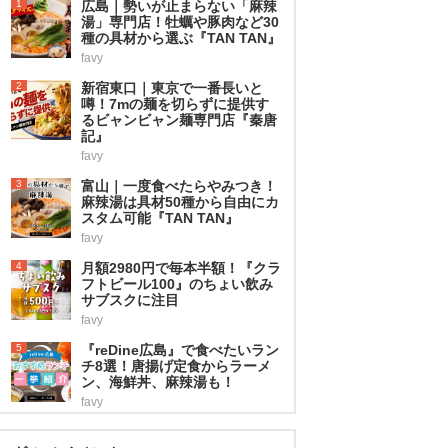
1
広島｜勢いが止まらない「麻辣
湯」専門店！牡蠣や豚肉など30
種の具材から選ぶ『TAN TAN』
favy
2
新宿東口｜東京で一番長いと
噂！7mの麺を切らずに提供す
るビャンビャン麺専門店『秦唐
記』
favy
3
富山｜一度食べたらやみつき！
麻辣湯は具材50種から自由にカ
スタム可能『TAN TAN』
favy
4
月額2980円で毎本半額！『クラ
フトビール100』のちょい飲み
サブスクに注目
favy
5
『reDine広島』で食べたいラン
チ8選！唐揚げ定食からラーメ
ン、海鮮丼、麻辣湯も！
favy