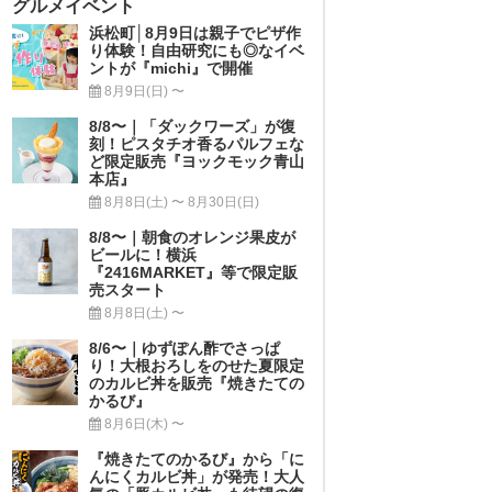
グルメイベント
浜松町│8月9日は親子でピザ作
り体験！自由研究にも◎なイベ
ントが『michi』で開催
8月9日(日) 〜
8/8〜｜「ダックワーズ」が復
刻！ピスタチオ香るパルフェな
ど限定販売『ヨックモック青山
本店』
8月8日(土) 〜 8月30日(日)
8/8〜｜朝食のオレンジ果皮が
ビールに！横浜
『2416MARKET』等で限定販
売スタート
8月8日(土) 〜
8/6〜｜ゆずぽん酢でさっぱ
り！大根おろしをのせた夏限定
のカルビ丼を販売『焼きたての
かるび』
8月6日(木) 〜
『焼きたてのかるび』から「に
んにくカルビ丼」が発売！大人