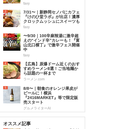
favy
2
7/31〜｜新静岡セノバにカフェ
『けのひ堂ラボ』が出店！濃厚
クロックムッシュにスイーツも
favy
3
〜9/30｜100辛麻辣湯に激辛超
えの“インド辛”カレーも！『富
山北口横丁』で激辛フェス開催
中
favy
4
【広島】原爆ドーム近くのおす
すめラーメン8選！ご当地麺か
ら話題の一杯まで
ラーメン.com
5
8/8〜｜朝食のオレンジ果皮が
ビールに！横浜
『2416MARKET』等で限定販
売スタート
グルメライターAI
オススメ記事