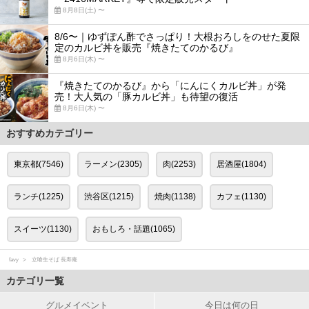
8月8日(土) 〜
8/6〜｜ゆずぽん酢でさっぱり！大根おろしをのせた夏限
定のカルビ丼を販売『焼きたてのかるび』
8月6日(木) 〜
『焼きたてのかるび』から「にんにくカルビ丼」が発
売！大人気の「豚カルビ丼」も待望の復活
8月6日(木) 〜
おすすめカテゴリー
東京都(7546)
ラーメン(2305)
肉(2253)
居酒屋(1804)
ランチ(1225)
渋谷区(1215)
焼肉(1138)
カフェ(1130)
スイーツ(1130)
おもしろ・話題(1065)
favy
立喰生そば 長寿庵
カテゴリ一覧
グルメイベント
今日は何の日