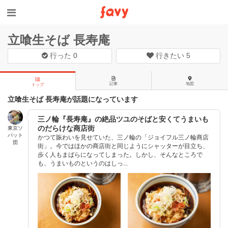
立喰生そば 長寿庵
行った
0
行きたい
5
記事
地図
トップ
立喰生そば 長寿庵が話題になっています
三ノ輪『長寿庵』の絶品ツユのそばと安くてうまいも
のだらけな商店街
東京ソ
バット
かつて賑わいを見せていた、三ノ輪の「ジョイフル三ノ輪商店
団
街」。今ではほかの商店街と同じようにシャッターが目立ち、
歩く人もまばらになってしまった。しかし、そんなところで
も、うまいものというのはしっ...