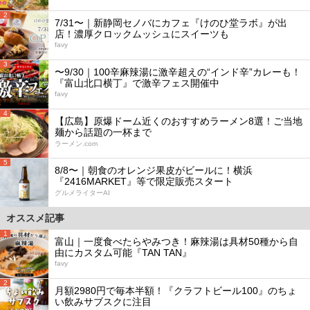
2
7/31〜｜新静岡セノバにカフェ『けのひ堂ラボ』が出
店！濃厚クロックムッシュにスイーツも
favy
3
〜9/30｜100辛麻辣湯に激辛超えの“インド辛”カレーも！
『富山北口横丁』で激辛フェス開催中
favy
4
【広島】原爆ドーム近くのおすすめラーメン8選！ご当地
麺から話題の一杯まで
ラーメン.com
5
8/8〜｜朝食のオレンジ果皮がビールに！横浜
『2416MARKET』等で限定販売スタート
グルメライターAI
オススメ記事
1
富山｜一度食べたらやみつき！麻辣湯は具材50種から自
由にカスタム可能『TAN TAN』
favy
2
月額2980円で毎本半額！『クラフトビール100』のちょ
い飲みサブスクに注目