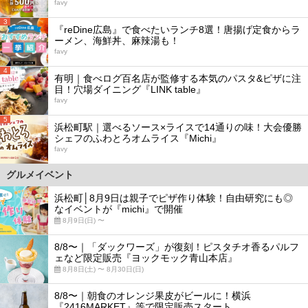
favy
3
『reDine広島』で食べたいランチ8選！唐揚げ定食からラ
ーメン、海鮮丼、麻辣湯も！
favy
4
有明｜食べログ百名店が監修する本気のパスタ&ピザに注
目！穴場ダイニング『LINK table』
favy
5
浜松町駅｜選べるソース×ライスで14通りの味！大会優勝
シェフのふわとろオムライス『Michi』
favy
グルメイベント
浜松町│8月9日は親子でピザ作り体験！自由研究にも◎
なイベントが『michi』で開催
8月9日(日) 〜
8/8〜｜「ダックワーズ」が復刻！ピスタチオ香るパルフ
ェなど限定販売『ヨックモック青山本店』
8月8日(土) 〜 8月30日(日)
8/8〜｜朝食のオレンジ果皮がビールに！横浜
『2416MARKET』等で限定販売スタート