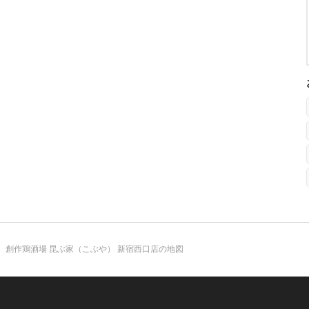
創作鶏酒場 昆ぶ家（こぶや） 新宿西口店の地図