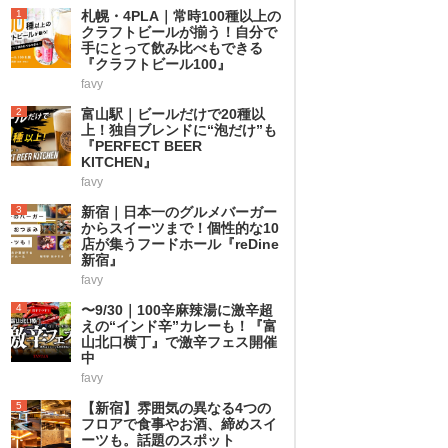
1
札幌・4PLA｜常時100種以上の
クラフトビールが揃う！自分で
手にとって飲み比べもできる
『クラフトビール100』
favy
2
富山駅｜ビールだけで20種以
上！独自ブレンドに“泡だけ”も
『PERFECT BEER
KITCHEN』
favy
3
新宿｜日本一のグルメバーガー
からスイーツまで！個性的な10
店が集うフードホール『reDine
新宿』
favy
4
〜9/30｜100辛麻辣湯に激辛超
えの“インド辛”カレーも！『富
山北口横丁』で激辛フェス開催
中
favy
5
【新宿】雰囲気の異なる4つの
フロアで食事やお酒、締めスイ
ーツも。話題のスポット