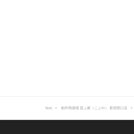
favy
創作鶏酒場 昆ぶ家（こぶや） 新宿西口店