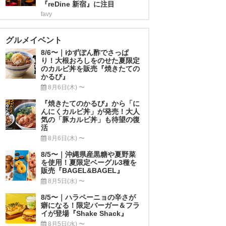
『reDine 新宿』に注目
favy
グルメイベント
8/6〜｜ゆずぽん酢でさっぱ
り！大根おろしをのせた夏限定
のカルビ丼を販売『焼きたての
かるび』
8月6日(木) 〜
『焼きたてのかるび』から「に
んにくカルビ丼」が発売！大人
気の「豚カルビ丼」も待望の復
活
8月6日(木) 〜
8/5〜｜沖縄県産黒糖や夏野菜
を使用！夏限定ベーグル3種を
販売『BAGEL&BAGEL』
8月5日(水) 〜
8/5〜｜ハラペーニョの辛さが
癖になる！限定バーガー＆フラ
イが登場『Shake Shack』
8月5日(水) 〜