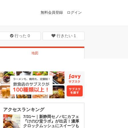
無料会員登録
ログイン
行った
0
行きたい
1
地図
アクセスランキング
1
7/31〜｜新静岡セノバにカフェ
『けのひ堂ラボ』が出店！濃厚
クロックムッシュにスイーツも