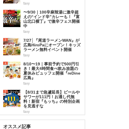
favy
2
〜9/30｜100辛麻辣湯に激辛超
えの“インド辛”カレーも！『富
山北口横丁』で激辛フェス開催
中
favy
3
7/27│『尾道ラーメンWAN』が
広島HiroPaにオープン！キッズ
ラーメン無料イベント開催
favy
4
8/10〜19｜事前予約で500円引
き！最大4時間食べ飲み放題の
夏休みビュッフェ開催『reDine
広島』
favy
5
【8/31まで急遽延長】ビールや
サワーが111円！お通し代無
料！新宿『もッち』の特別企画
を見逃すな
favy
オススメ記事