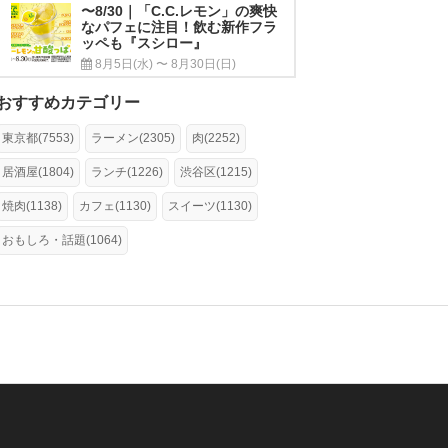
〜8/30｜「C.C.レモン」の爽快
なパフェに注目！飲む新作フラ
ッペも『スシロー』
8月5日(水) 〜 8月30日(日)
おすすめカテゴリー
東京都(7553)
ラーメン(2305)
肉(2252)
居酒屋(1804)
ランチ(1226)
渋谷区(1215)
焼肉(1138)
カフェ(1130)
スイーツ(1130)
おもしろ・話題(1064)