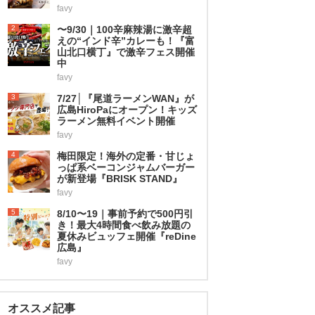
favy
2
〜9/30｜100辛麻辣湯に激辛超
えの“インド辛”カレーも！『富
山北口横丁』で激辛フェス開催
中
favy
3
7/27│『尾道ラーメンWAN』が
広島HiroPaにオープン！キッズ
ラーメン無料イベント開催
favy
4
梅田限定！海外の定番・甘じょ
っぱ系ベーコンジャムバーガー
が新登場『BRISK STAND』
favy
5
8/10〜19｜事前予約で500円引
き！最大4時間食べ飲み放題の
夏休みビュッフェ開催『reDine
広島』
favy
オススメ記事