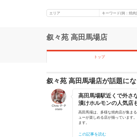
叙々苑 高田馬場店
トップ
叙々苑 高田馬場店が話題に
高田馬場駅近くで外さ
漬けホルモンの人気店
Chris･P･P
otato
高田馬場は、多様な焼肉店が集まる
ューが楽しめる店が揃っています。
ます。
この記事を読む