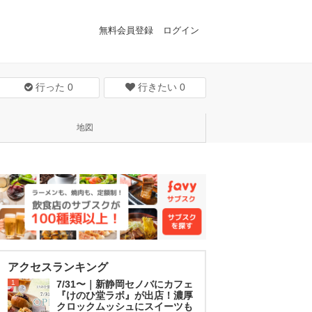
無料会員登録
ログイン
行った
0
行きたい
0
地図
アクセスランキング
1
7/31〜｜新静岡セノバにカフェ
『けのひ堂ラボ』が出店！濃厚
クロックムッシュにスイーツも