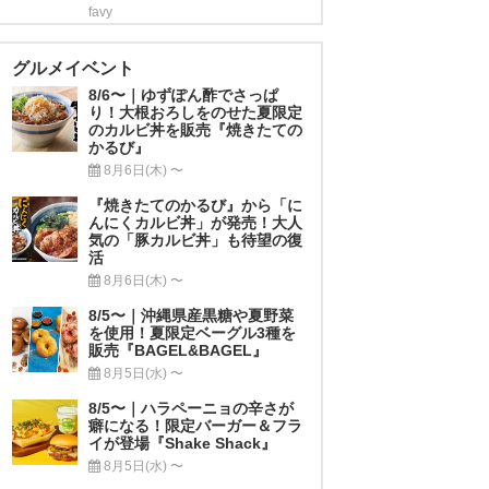
favy
グルメイベント
8/6〜｜ゆずぽん酢でさっぱ
り！大根おろしをのせた夏限定
のカルビ丼を販売『焼きたての
かるび』
8月6日(木) 〜
『焼きたてのかるび』から「に
んにくカルビ丼」が発売！大人
気の「豚カルビ丼」も待望の復
活
8月6日(木) 〜
8/5〜｜沖縄県産黒糖や夏野菜
を使用！夏限定ベーグル3種を
販売『BAGEL&BAGEL』
8月5日(水) 〜
8/5〜｜ハラペーニョの辛さが
癖になる！限定バーガー＆フラ
イが登場『Shake Shack』
8月5日(水) 〜