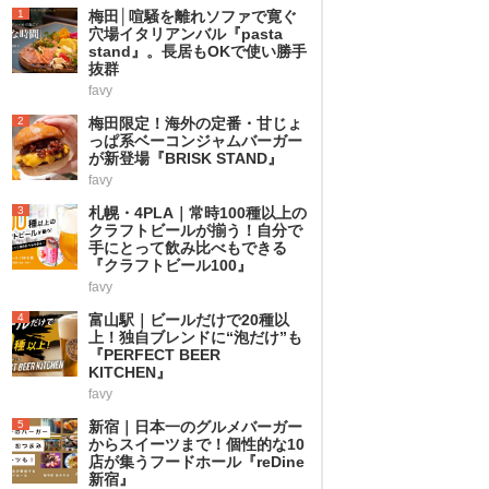
1
梅田│喧騒を離れソファで寛ぐ
穴場イタリアンバル『pasta
stand』。長居もOKで使い勝手
抜群
favy
2
梅田限定！海外の定番・甘じょ
っぱ系ベーコンジャムバーガー
が新登場『BRISK STAND』
favy
3
札幌・4PLA｜常時100種以上の
クラフトビールが揃う！自分で
手にとって飲み比べもできる
『クラフトビール100』
favy
4
富山駅｜ビールだけで20種以
上！独自ブレンドに“泡だけ”も
『PERFECT BEER
KITCHEN』
favy
5
新宿｜日本一のグルメバーガー
からスイーツまで！個性的な10
店が集うフードホール『reDine
新宿』