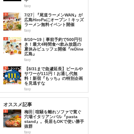
favy
3
7/27│『尾道ラーメンWAN』が
広島HiroPaにオープン！キッズ
ラーメン無料イベント開催
favy
4
8/10〜19｜事前予約で500円引
き！最大4時間食べ飲み放題の
夏休みビュッフェ開催『reDine
広島』
favy
5
【8/31まで急遽延長】ビールや
サワーが111円！お通し代無
料！新宿『もッち』の特別企画
を見逃すな
favy
オススメ記事
1
梅田│喧騒を離れソファで寛ぐ
穴場イタリアンバル『pasta
stand』。長居もOKで使い勝手
抜群
favy