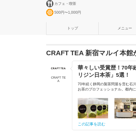
カフェ・喫茶
500円〜1,000円
トップ
メニュー
CRAFT TEA 新宿マルイ
華々しい受賞歴！70
リジン日本茶」5選！
CRAFT TE
A
70年続く静岡の製茶問屋を営む石
お茶のプロフェッショナル。都内に続
この記事を読む