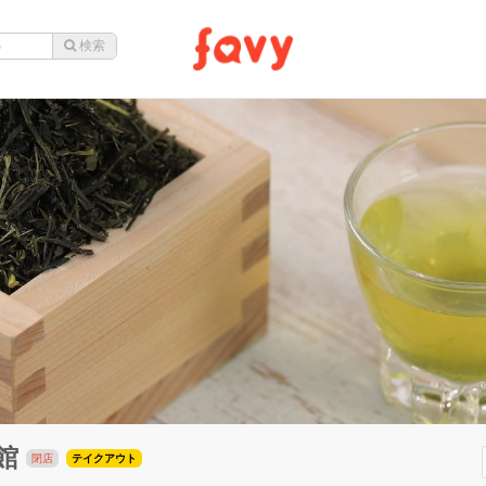
館
閉店
テイクアウト