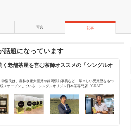
写真
記事
本館が話題になっています
年続く老舗茶屋を営む茶師オススメの「シングルオ
川 幹浩氏は、農林水産大臣賞や静岡県知事賞など、華々しい受賞歴をもつ
々オープンしている、シングルオリジン日本茶専門店『CRAFT...