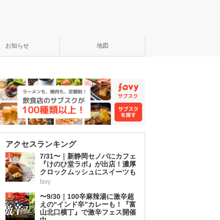
お知らせ
地図
アクセスランキング
1
7/31〜｜新静岡セノバにカフェ
『けのひ堂ラボ』が出店！濃厚
クロックムッシュにスイーツも
favy
2
〜9/30｜100辛麻辣湯に激辛超
えの“インド辛”カレーも！『富
山北口横丁』で激辛フェス開催
中