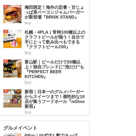
2
梅田限定！海外の定番・甘じょ
っぱ系ベーコンジャムバーガー
が新登場『BRISK STAND』
favy
3
札幌・4PLA｜常時100種以上の
クラフトビールが揃う！自分で
手にとって飲み比べもできる
『クラフトビール100』
favy
4
富山駅｜ビールだけで20種以
上！独自ブレンドに“泡だけ”も
『PERFECT BEER
KITCHEN』
favy
5
新宿｜日本一のグルメバーガー
からスイーツまで！個性的な10
店が集うフードホール『reDine
新宿』
favy
グルメイベント
8/6〜｜ゆずぽん酢でさっぱ