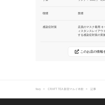
喫煙
禁煙
感染症対策
店員のマスク着用 キ
ィスタンスレイアウト
する感染症対策の実
このお店の情報
favy
CRAFT TEA 新宿マルイ本館
記事