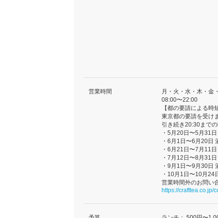
営業時間
月・火・水・木・金
08:00〜22:00
【都の要請による時
東京都の要請を受け
引き続き20:30ま
・5月20日〜5月31
・6月1日〜6月20日
・6月21日〜7月11
・7月12日〜8月31
・9月1日〜9月30日
・10月1日〜10月2
営業時間外のお問い
https://crafttea.co.jp/
予算
ランチ：
500円〜1,0