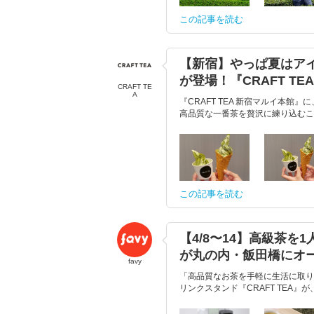
この記事を読む
【新宿】やっぱ夏はア
が登場！『CRAFT TE
CRAFT TE
A
『CRAFT TEA 新宿マルイ本
高品質な一番茶を贅沢に練り込むこ
この記事を読む
【4/8〜14】高級茶を
が丸の内・飯田橋にオ
favy
「高品質なお茶を手軽に生活に取り
リンクスタンド『CRAFT TEA』が