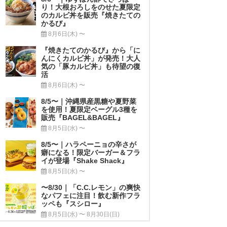
り！大根おろしをのせた夏限定
のカルビ丼を販売『焼きたての
かるび』
8月6日(木) 〜
『焼きたてのかるび』から「に
んにくカルビ丼」が発売！大人
気の「豚カルビ丼」も待望の復
活
8月6日(木) 〜
8/5〜｜沖縄県産黒糖や夏野菜
を使用！夏限定ベーグル3種を
販売『BAGEL&BAGEL』
8月5日(水) 〜
8/5〜｜ハラペーニョの辛さが
癖になる！限定バーガー＆フラ
イが登場『Shake Shack』
8月5日(水) 〜
〜8/30｜「C.C.レモン」の爽快
なパフェに注目！飲む新作フラ
ッペも『スシロー』
8月5日(水) 〜 8月30日(日)