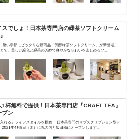
イスでしょ！日本茶専門店の緑茶ソフトクリーム
A』
館』に、暑い季節にピッタリな新商品「芳醇緑茶ソフトクリーム」が新登場。
とで、美しい緑色と緑茶の芳醇で爽やかな味わいを楽しめるソ...
1人1杯無料で提供！日本茶専門店『CRAFT TEA』
ープン
入れる」ライフスタイルを提案！ 日本茶専門のサブスクリプション型ド
、2021年4月8日（木）に丸の内と飯田橋にオープンします...