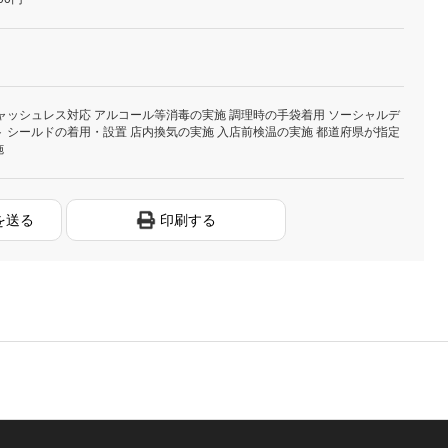
ャッシュレス対応 アルコール等消毒の実施 調理時の手袋着用 ソーシャルデ
 シールドの着用・設置 店内換気の実施 入店前検温の実施 都道府県が指定
施
を送る
印刷する