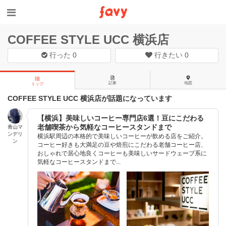
COFFEE STYLE UCC 横浜店
行った
0
行きたい
0
記事
地図
トップ
COFFEE STYLE UCC 横浜店が話題になっています
【横浜】美味しいコーヒー専門店6選！豆にこだわる
老舗喫茶から気軽なコーヒースタンドまで
青山マ
ンデリ
横浜駅周辺の本格的で美味しいコーヒーが飲める店をご紹介。
ン
コーヒー好きも大満足の豆や焙煎にこだわる老舗コーヒー店、
おしゃれで居心地良くコーヒーも美味しいサードウェーブ系に
気軽なコーヒースタンドまで...