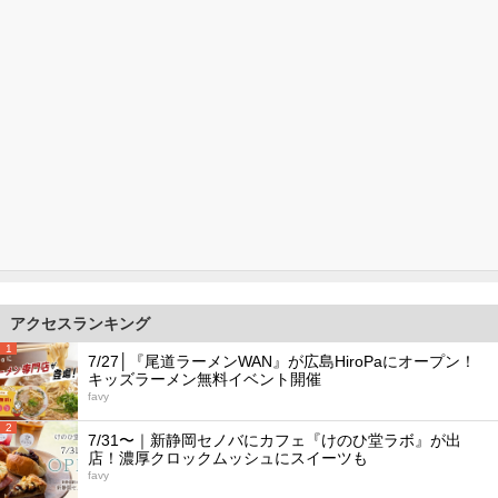
アクセスランキング
1
7/27│『尾道ラーメンWAN』が広島HiroPaにオープン！
キッズラーメン無料イベント開催
favy
2
7/31〜｜新静岡セノバにカフェ『けのひ堂ラボ』が出
店！濃厚クロックムッシュにスイーツも
favy