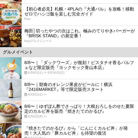
4
【初心者必見】札幌・4PLAの『大通バル』を攻略！移動
ゼロでハシゴ飯を楽しむ完全ガイド
favy
5
梅田│切ったやつの次はこれ。極みのてりやきバーガーが
『BRISK STAND』の新定番！
favyグルメニュース
グルメイベント
8/8〜｜「ダックワーズ」が復刻！ピスタチオ香るパルフ
ェなど限定販売『ヨックモック青山本店』
8月8日(土) 〜 8月30日(日)
8/8〜｜朝食のオレンジ果皮がビールに！横浜
『2416MARKET』等で限定販売スタート
8月8日(土) 〜
8/6〜｜ゆずぽん酢でさっぱり！大根おろしをのせた夏限
定のカルビ丼を販売『焼きたてのかるび』
8月6日(木) 〜
『焼きたてのかるび』から「にんにくカルビ丼」が発
売！大人気の「豚カルビ丼」も待望の復活