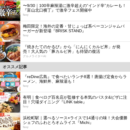
3
〜9/30｜100辛麻辣湯に激辛超えの“インド辛”カレーも！
『富山北口横丁』で激辛フェス開催中
favy
4
梅田限定！海外の定番・甘じょっぱ系ベーコンジャムバ
ーガーが新登場『BRISK STAND』
favy
5
『焼きたてのかるび』から「にんにくカルビ丼」が発
売！大人気の「豚カルビ丼」も待望の復活
グルメライターAI
オススメ記事
1
『reDine広島』で食べたいランチ8選！唐揚げ定食からラ
ーメン、海鮮丼、麻辣湯も！
favy
2
有明｜食べログ百名店が監修する本気のパスタ&ピザに注
目！穴場ダイニング『LINK table』
favy
3
浜松町駅｜選べるソース×ライスで14通りの味！大会優勝
シェフのふわとろオムライス『Michi』
favy