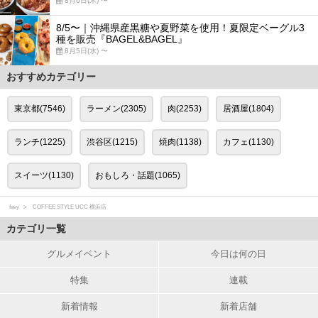
8月6日(木) 〜
8/5〜｜沖縄県産黒糖や夏野菜を使用！夏限定ベーグル3
種を販売『BAGEL&BAGEL』
8月5日(水) 〜
おすすめカテゴリー
東京都(7546)
ラーメン(2305)
肉(2253)
居酒屋(1804)
ランチ(1225)
渋谷区(1215)
焼肉(1138)
カフェ(1130)
スイーツ(1130)
おもしろ・話題(1065)
favy
COFFEE STYLE UCC 横浜店
カテゴリ一覧
グルメイベント
今日は何の日
特集
連載
新着情報
新着店舗