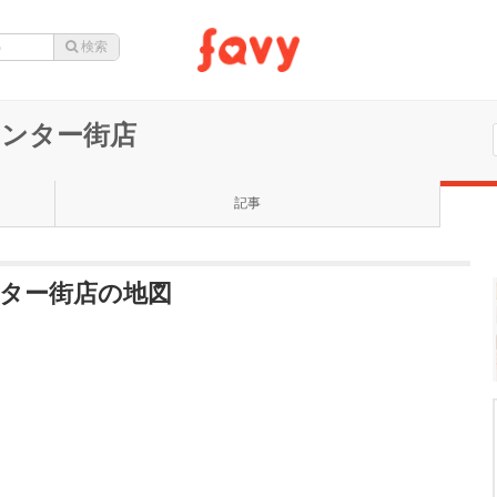
谷 センター街店
記事
 センター街店の地図