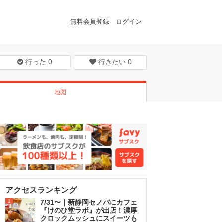
無料会員登録
ログイン
行った
0
行きたい
0
地図
アクセスランキング
1
7/31〜｜新静岡セノバにカフェ
『けのひ堂ラボ』が出店！濃厚
クロックムッシュにスイーツも