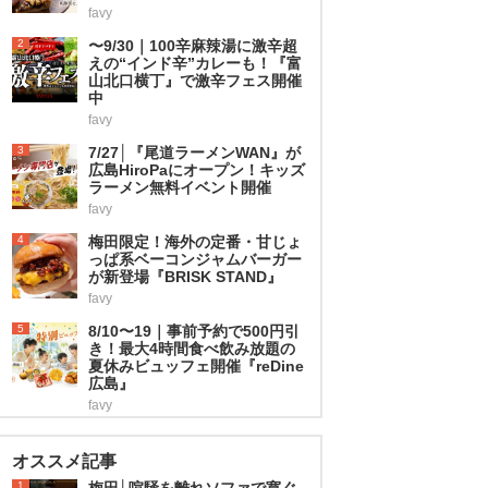
favy
2
〜9/30｜100辛麻辣湯に激辛超
えの“インド辛”カレーも！『富
山北口横丁』で激辛フェス開催
中
favy
3
7/27│『尾道ラーメンWAN』が
広島HiroPaにオープン！キッズ
ラーメン無料イベント開催
favy
4
梅田限定！海外の定番・甘じょ
っぱ系ベーコンジャムバーガー
が新登場『BRISK STAND』
favy
5
8/10〜19｜事前予約で500円引
き！最大4時間食べ飲み放題の
夏休みビュッフェ開催『reDine
広島』
favy
オススメ記事
1
梅田│喧騒を離れソファで寛ぐ