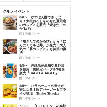
グルメイベント
8/6〜｜ゆずぽん酢でさっぱ
り！大根おろしをのせた夏限定
のカルビ丼を販売『焼きたての
かるび』
8月6日(木) 〜
『焼きたてのかるび』から「に
んにくカルビ丼」が発売！大人
気の「豚カルビ丼」も待望の復
活
8月6日(木) 〜
8/5〜｜沖縄県産黒糖や夏野菜
を使用！夏限定ベーグル3種を
販売『BAGEL&BAGEL』
8月5日(水) 〜
8/5〜｜ハラペーニョの辛さが
癖になる！限定バーガー＆フラ
イが登場『Shake Shack』
8月5日(水) 〜
〜8/30｜「C.C.レモン」の爽快