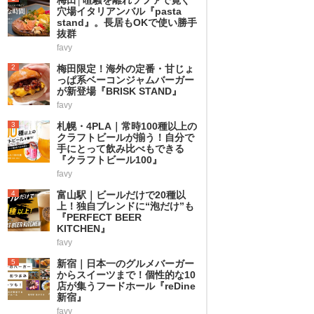
穴場イタリアンバル『pasta
stand』。長居もOKで使い勝手
抜群
favy
2
梅田限定！海外の定番・甘じょ
っぱ系ベーコンジャムバーガー
が新登場『BRISK STAND』
favy
3
札幌・4PLA｜常時100種以上の
クラフトビールが揃う！自分で
手にとって飲み比べもできる
『クラフトビール100』
favy
4
富山駅｜ビールだけで20種以
上！独自ブレンドに“泡だけ”も
『PERFECT BEER
KITCHEN』
favy
5
新宿｜日本一のグルメバーガー
からスイーツまで！個性的な10
店が集うフードホール『reDine
新宿』
favy