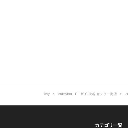
favy
cafe&bar +PLUS C 渋谷 センター街店
c
カテゴリ一覧