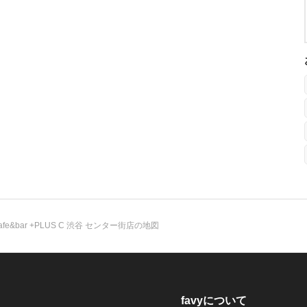
afe&bar +PLUS C 渋谷 センター街店の地図
favyについて