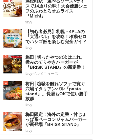
1
浜松町駅｜選べるソース×ライ
スで14通りの味！大会優勝シェ
フのふわとろオムライス
『Michi』
favy
2
【初心者必見】札幌・4PLAの
『大通バル』を攻略！移動ゼロ
でハシゴ飯を楽しむ完全ガイド
favy
3
梅田│切ったやつの次はこれ。
極みのてりやきバーガーが
『BRISK STAND』の新定番！
favyグルメニュース
4
梅田│喧騒を離れソファで寛ぐ
穴場イタリアンバル『pasta
stand』。長居もOKで使い勝手
抜群
favy
5
梅田限定！海外の定番・甘じょ
っぱ系ベーコンジャムバーガー
が新登場『BRISK STAND』
favy