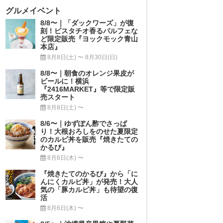
グルメイベント
8/8〜｜「ダックワーズ」が復
刻！ピスタチオ香るパルフェな
ど限定販売『ヨックモック青山
本店』
8月8日(土) 〜 8月30日(日)
8/8〜｜朝食のオレンジ果皮が
ビールに！横浜
『2416MARKET』等で限定販
売スタート
8月8日(土) 〜
8/6〜｜ゆずぽん酢でさっぱ
り！大根おろしをのせた夏限定
のカルビ丼を販売『焼きたての
かるび』
8月6日(木) 〜
『焼きたてのかるび』から「に
んにくカルビ丼」が発売！大人
気の「豚カルビ丼」も待望の復
活
8月6日(木) 〜