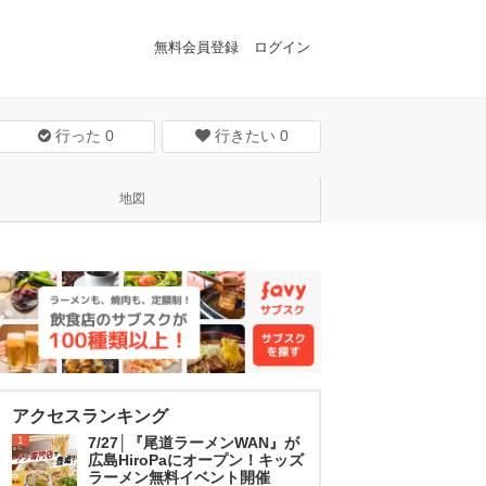
無料会員登録
ログイン
行った
0
行きたい
0
地図
アクセスランキング
1
7/27│『尾道ラーメンWAN』が
広島HiroPaにオープン！キッズ
ラーメン無料イベント開催