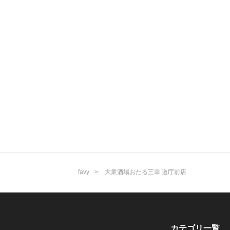
favy
大衆酒場おたる三幸 道庁前店
カテゴリ一覧