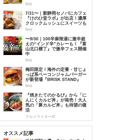
favy
2
7/31〜｜新静岡セノバにカフェ
『けのひ堂ラボ』が出店！濃厚
クロックムッシュにスイーツも
favy
3
〜9/30｜100辛麻辣湯に激辛超
えの“インド辛”カレーも！『富
山北口横丁』で激辛フェス開催
中
favy
4
梅田限定！海外の定番・甘じょ
っぱ系ベーコンジャムバーガー
が新登場『BRISK STAND』
favy
5
『焼きたてのかるび』から「に
んにくカルビ丼」が発売！大人
気の「豚カルビ丼」も待望の復
活
グルメライターAI
オススメ記事