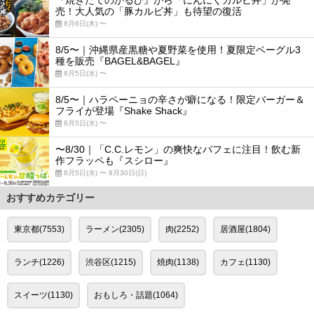
『焼きたてのかるび』から「にんにくカルビ丼」が発
売！大人気の「豚カルビ丼」も待望の復活
8月6日(木) 〜
8/5〜｜沖縄県産黒糖や夏野菜を使用！夏限定ベーグル3
種を販売『BAGEL&BAGEL』
8月5日(水) 〜
8/5〜｜ハラペーニョの辛さが癖になる！限定バーガー＆
フライが登場『Shake Shack』
8月5日(水) 〜
〜8/30｜「C.C.レモン」の爽快なパフェに注目！飲む新
作フラッペも『スシロー』
8月5日(水) 〜 8月30日(日)
おすすめカテゴリー
東京都(7553)
ラーメン(2305)
肉(2252)
居酒屋(1804)
ランチ(1226)
渋谷区(1215)
焼肉(1138)
カフェ(1130)
スイーツ(1130)
おもしろ・話題(1064)