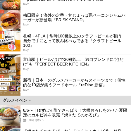
favy
2
梅田限定！海外の定番・甘じょっぱ系ベーコンジャムバ
ーガーが新登場『BRISK STAND』
favy
3
札幌・4PLA｜常時100種以上のクラフトビールが揃う！
自分で手にとって飲み比べもできる『クラフトビール
100』
favy
4
富山駅｜ビールだけで20種以上！独自ブレンドに“泡だ
け”も『PERFECT BEER KITCHEN』
favy
5
新宿｜日本一のグルメバーガーからスイーツまで！個性
的な10店が集うフードホール『reDine 新宿』
favy
グルメイベント
8/6〜｜ゆずぽん酢でさっぱり！大根おろしをのせた夏限
定のカルビ丼を販売『焼きたてのかるび』
8月6日(木) 〜