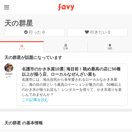
天の群星
行った
0
行きたい
0
記事
地図
トップ
天の群星が話題になっています
名護市のかき氷屋10選│海目前！眺め最高の店に50種
以上が揃う店、ローカルなぜんざい屋も
Amer
i･*:.
名護市には、地元住民から長年愛されるローカルなかき氷屋
に、海の目の前という最高ロケーションが魅力の店、50種以上
のかき氷が揃うお店も！ レンタカーを借りて、かき氷巡りを楽
しんでみませんか？
この記事を読む
天の群星 の基本情報