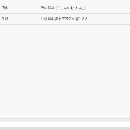
店名
天の群星 (てぃんのむりぶし)
住所
沖縄県名護市宇茂佐の森1-2-8