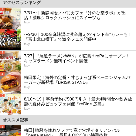
アクセスランキング
1
7/31〜｜新静岡セノバにカフェ『けのひ堂ラボ』が出
店！濃厚クロックムッシュにスイーツも
favy
2
〜9/30｜100辛麻辣湯に激辛超えの“インド辛”カレーも！
『富山北口横丁』で激辛フェス開催中
favy
3
7/27│『尾道ラーメンWAN』が広島HiroPaにオープン！
キッズラーメン無料イベント開催
favy
4
梅田限定！海外の定番・甘じょっぱ系ベーコンジャムバ
ーガーが新登場『BRISK STAND』
favy
5
8/10〜19｜事前予約で500円引き！最大4時間食べ飲み放
題の夏休みビュッフェ開催『reDine 広島』
favy
オススメ記事
1
梅田│喧騒を離れソファで寛ぐ穴場イタリアンバル
『pasta stand』。長居もOKで使い勝手抜群