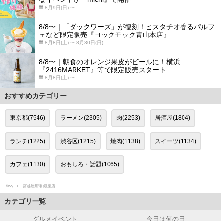
8月9日(日) 〜
8/8〜｜「ダックワーズ」が復刻！ピスタチオ香るパルフ
ェなど限定販売『ヨックモック青山本店』
8月8日(土) 〜 8月30日(日)
8/8〜｜朝食のオレンジ果皮がビールに！横浜
『2416MARKET』等で限定販売スタート
8月8日(土) 〜
おすすめカテゴリー
東京都(7546)
ラーメン(2305)
肉(2253)
居酒屋(1804)
ランチ(1225)
渋谷区(1215)
焼肉(1138)
スイーツ(1134)
カフェ(1130)
おもしろ・話題(1065)
favy
宮越屋珈琲 銀座店
カテゴリ一覧
グルメイベント
今日は何の日