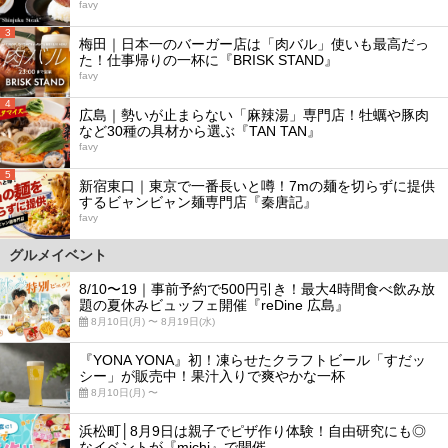
favy
3
梅田｜日本一のバーガー店は「肉バル」使いも最高だっ
た！仕事帰りの一杯に『BRISK STAND』
favy
4
広島｜勢いが止まらない「麻辣湯」専門店！牡蠣や豚肉
など30種の具材から選ぶ『TAN TAN』
favy
5
新宿東口｜東京で一番長いと噂！7mの麺を切らずに提供
するビャンビャン麺専門店『秦唐記』
favy
グルメイベント
8/10〜19｜事前予約で500円引き！最大4時間食べ飲み放
題の夏休みビュッフェ開催『reDine 広島』
8月10日(月) 〜 8月19日(水)
『YONA YONA』初！凍らせたクラフトビール「すだッ
シー」が販売中！果汁入りで爽やかな一杯
8月10日(月) 〜
浜松町│8月9日は親子でピザ作り体験！自由研究にも◎
なイベントが『michi』で開催