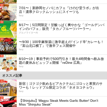
2
7/31〜｜新静岡セノバにカフェ『けのひ堂ラボ』が出
店！濃厚クロックムッシュにスイーツも
favy
3
8/17〜｜5日間限定！甘酸っぱく爽やかな「ゴールデンパ
インのパフェ」販売『タカノフルーツパーラー』
グルメライターAI
4
〜9/30｜100辛麻辣湯に激辛超えの“インド辛”カレーも！
『富山北口横丁』で激辛フェス開催中
favy
5
8/10〜19｜事前予約で500円引き！最大4時間食べ飲み放
題の夏休みビュッフェ開催『reDine 広島』
favy
オススメ記事
1
新宿｜ゴクゴク飲めるビアカクテルにゴロッと果実のサ
ワーも！レッドブル限定コラボ『ネオヨコチョウ』
favy
2
【Shinjuku】Wagyu Steak Meets Garlic Butter! Don't
Miss "Shinjuku Steak"