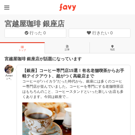
宮越屋珈琲 銀座店
行った
0
行きたい
0
記事
地図
トップ
宮越屋珈琲 銀座店が話題になっています
【銀座】コーヒー専門店15選！有名老舗喫茶からお手
軽テイクアウト、超がつく高級店まで
Amer
i･*:.
コーヒーが“ハイカラ”だった時代から、銀座には多くのコーヒ
ー専門店が並んでいました。コーヒーを専門にする老舗喫茶店
はもちろんのこと、コーヒースタンドといった新しいお店も多
くあります。今回は銀座で...