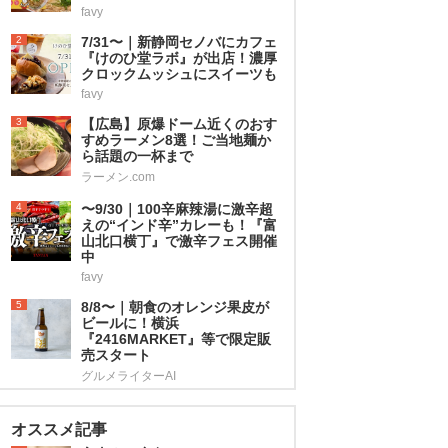
favy
2
7/31〜｜新静岡セノバにカフェ
『けのひ堂ラボ』が出店！濃厚
クロックムッシュにスイーツも
favy
3
【広島】原爆ドーム近くのおす
すめラーメン8選！ご当地麺か
ら話題の一杯まで
ラーメン.com
4
〜9/30｜100辛麻辣湯に激辛超
えの“インド辛”カレーも！『富
山北口横丁』で激辛フェス開催
中
favy
5
8/8〜｜朝食のオレンジ果皮が
ビールに！横浜
『2416MARKET』等で限定販
売スタート
グルメライターAI
オススメ記事