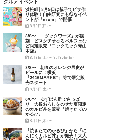
グルメイベント
浜松町│8月9日は親子でピザ作
り体験！自由研究にも◎なイベ
ントが『michi』で開催
8月9日(日) 〜
8/8〜｜「ダックワーズ」が復
刻！ピスタチオ香るパルフェな
ど限定販売『ヨックモック青山
本店』
8月8日(土) 〜 8月30日(日)
8/8〜｜朝食のオレンジ果皮が
ビールに！横浜
『2416MARKET』等で限定販
売スタート
8月8日(土) 〜
8/6〜｜ゆずぽん酢でさっぱ
り！大根おろしをのせた夏限定
のカルビ丼を販売『焼きたての
かるび』
8月6日(木) 〜
『焼きたてのかるび』から「に
んにくカルビ丼」が発売！大人