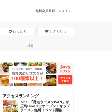
無料会員登録
ログイン
行った
0
行きたい
0
地図
アクセスランキング
1
7/27│『尾道ラーメンWAN』が
広島HiroPaにオープン！キッズ
ラーメン無料イベント開催