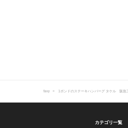
favy
1ポンドのステーキハンバーグ タケル 阪急
カテゴリ一覧