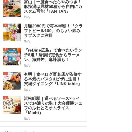
1
富山｜一度食べたらやみつき！
麻辣湯は具材50種から自由にカ
スタム可能『TAN TAN』
favy
2
月額2980円で毎本半額！『クラ
フトビール100』のちょい飲み
サブスクに注目
favy
3
『reDine広島』で食べたいラン
チ8選！唐揚げ定食からラーメ
ン、海鮮丼、麻辣湯も！
favy
4
有明｜食べログ百名店が監修す
る本気のパスタ&ピザに注目！
穴場ダイニング『LINK table』
favy
5
浜松町駅｜選べるソース×ライ
スで14通りの味！大会優勝シェ
フのふわとろオムライス
『Michi』
favy