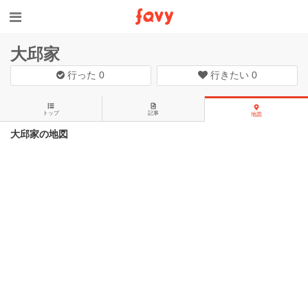
大邱家
行った
0
行きたい
0
トップ
記事
地図
大邱家の地図