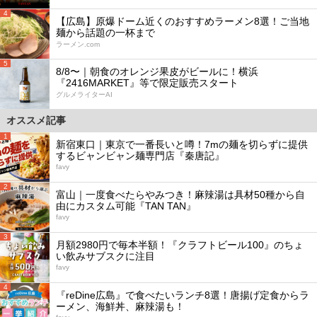
4
【広島】原爆ドーム近くのおすすめラーメン8選！ご当地
麺から話題の一杯まで
ラーメン.com
5
8/8〜｜朝食のオレンジ果皮がビールに！横浜
『2416MARKET』等で限定販売スタート
グルメライターAI
オススメ記事
1
新宿東口｜東京で一番長いと噂！7mの麺を切らずに提供
するビャンビャン麺専門店『秦唐記』
favy
2
富山｜一度食べたらやみつき！麻辣湯は具材50種から自
由にカスタム可能『TAN TAN』
favy
3
月額2980円で毎本半額！『クラフトビール100』のちょ
い飲みサブスクに注目
favy
4
『reDine広島』で食べたいランチ8選！唐揚げ定食からラ
ーメン、海鮮丼、麻辣湯も！