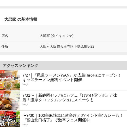
大邱家 の基本情報
店名
大邱家 (タイキュウヤ)
住所
大阪府大阪市天王寺区下味原町5-22
アクセスランキング
1
7/27│『尾道ラーメンWAN』が広島HiroPaにオープン！
キッズラーメン無料イベント開催
favy
2
7/31〜｜新静岡セノバにカフェ『けのひ堂ラボ』が出
店！濃厚クロックムッシュにスイーツも
favy
3
〜9/30｜100辛麻辣湯に激辛超えの“インド辛”カレーも！
『富山北口横丁』で激辛フェス開催中
favy