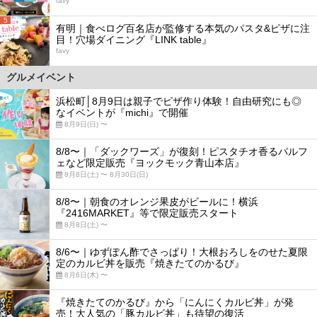
favy
5
有明｜食べログ百名店が監修する本気のパスタ&ピザに注
目！穴場ダイニング『LINK table』
favy
グルメイベント
浜松町│8月9日は親子でピザ作り体験！自由研究にも◎
なイベントが『michi』で開催
8月9日(日) 〜
8/8〜｜「ダックワーズ」が復刻！ピスタチオ香るパルフ
ェなど限定販売『ヨックモック青山本店』
8月8日(土) 〜 8月30日(日)
8/8〜｜朝食のオレンジ果皮がビールに！横浜
『2416MARKET』等で限定販売スタート
8月8日(土) 〜
8/6〜｜ゆずぽん酢でさっぱり！大根おろしをのせた夏限
定のカルビ丼を販売『焼きたてのかるび』
8月6日(木) 〜
『焼きたてのかるび』から「にんにくカルビ丼」が発
売！大人気の「豚カルビ丼」も待望の復活