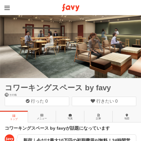
コワーキングスペース by favy
その他
行った
0
行きたい
0
メニュー
写真
記事
地図
トップ
コワーキングスペース by favyが話題になっています
新宿｜今だけ最大10万円の初期費用が無料！24時間営