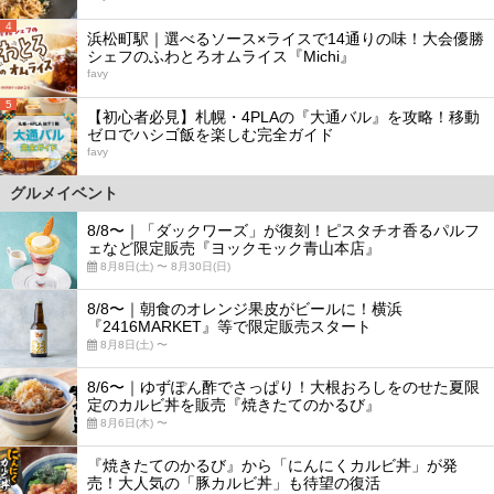
4
浜松町駅｜選べるソース×ライスで14通りの味！大会優勝
シェフのふわとろオムライス『Michi』
favy
5
【初心者必見】札幌・4PLAの『大通バル』を攻略！移動
ゼロでハシゴ飯を楽しむ完全ガイド
favy
グルメイベント
8/8〜｜「ダックワーズ」が復刻！ピスタチオ香るパルフ
ェなど限定販売『ヨックモック青山本店』
8月8日(土) 〜 8月30日(日)
8/8〜｜朝食のオレンジ果皮がビールに！横浜
『2416MARKET』等で限定販売スタート
8月8日(土) 〜
8/6〜｜ゆずぽん酢でさっぱり！大根おろしをのせた夏限
定のカルビ丼を販売『焼きたてのかるび』
8月6日(木) 〜
『焼きたてのかるび』から「にんにくカルビ丼」が発
売！大人気の「豚カルビ丼」も待望の復活