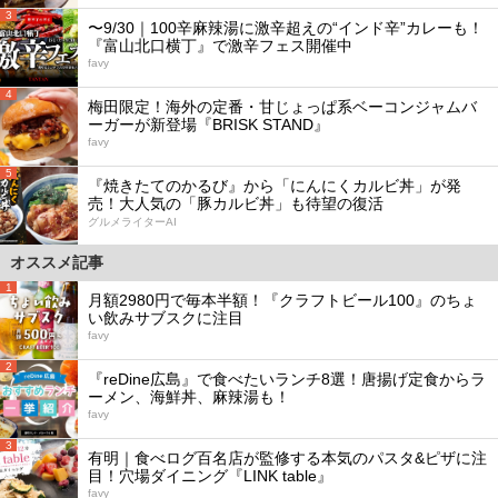
3
〜9/30｜100辛麻辣湯に激辛超えの“インド辛”カレーも！
『富山北口横丁』で激辛フェス開催中
favy
4
梅田限定！海外の定番・甘じょっぱ系ベーコンジャムバ
ーガーが新登場『BRISK STAND』
favy
5
『焼きたてのかるび』から「にんにくカルビ丼」が発
売！大人気の「豚カルビ丼」も待望の復活
グルメライターAI
オススメ記事
1
月額2980円で毎本半額！『クラフトビール100』のちょ
い飲みサブスクに注目
favy
2
『reDine広島』で食べたいランチ8選！唐揚げ定食からラ
ーメン、海鮮丼、麻辣湯も！
favy
3
有明｜食べログ百名店が監修する本気のパスタ&ピザに注
目！穴場ダイニング『LINK table』
favy