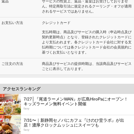
返品
サービスの性質上、返品・返金はお受けしておりませ
ん。特定商取引法に規定されるクーリング・オフが適用
されるサービスではありません。
お支払い方法
クレジットカード
支払時期は、商品及びサービスの購入時（申込時点及び
契約更新時点）となり、登録されたクレジットカードに
より支払われます。各クレジットカード会社に対する支
払時期については各クレジットカード会社の会員規約に
基づくお支払いとなります。
ご注文の方法
商品及びサービスの提供時期は、当該商品及びサービス
ごとに表示しております。
アクセスランキング
1
7/27│『尾道ラーメンWAN』が広島HiroPaにオープン！
キッズラーメン無料イベント開催
favy
2
7/31〜｜新静岡セノバにカフェ『けのひ堂ラボ』が出
店！濃厚クロックムッシュにスイーツも
favy