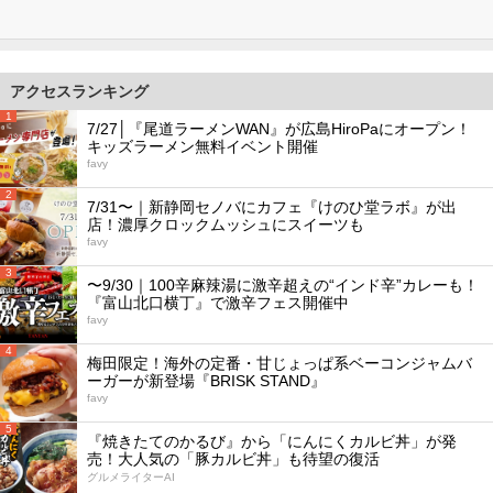
アクセスランキング
1
7/27│『尾道ラーメンWAN』が広島HiroPaにオープン！
キッズラーメン無料イベント開催
favy
2
7/31〜｜新静岡セノバにカフェ『けのひ堂ラボ』が出
店！濃厚クロックムッシュにスイーツも
favy
3
〜9/30｜100辛麻辣湯に激辛超えの“インド辛”カレーも！
『富山北口横丁』で激辛フェス開催中
favy
4
梅田限定！海外の定番・甘じょっぱ系ベーコンジャムバ
ーガーが新登場『BRISK STAND』
favy
5
『焼きたてのかるび』から「にんにくカルビ丼」が発
売！大人気の「豚カルビ丼」も待望の復活
グルメライターAI