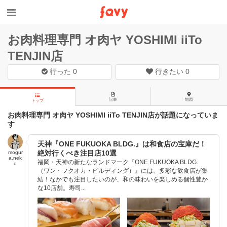
お肉料理専門 オ肉ヤ YOSHIMI iiTo
TENJIN店
行った
0
行きたい
0
記事
地図
トップ
お肉料理専門 オ肉ヤ YOSHIMI iiTo TENJIN店が話題になっていま
す
天神『ONE FUKUOKA BLDG.』は和食店の宝庫だ！
絶対行くべき注目店10選
mogur
a.nek
福岡・天神の新たなランドマーク『ONE FUKUOKA BLDG.
o
（ワン・フクオカ・ビルディング）』には、多彩な飲食店が集
結！なかでも注目したいのが、和の味わいを楽しめる個性豊か
な10店舗。寿司...