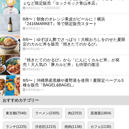
ェなど限定販売『ヨックモック青山本店』
8月8日(土) 〜 8月30日(日)
8/8〜｜朝食のオレンジ果皮がビールに！横浜
『2416MARKET』等で限定販売スタート
8月8日(土) 〜
8/6〜｜ゆずぽん酢でさっぱり！大根おろしをのせた夏限
定のカルビ丼を販売『焼きたてのかるび』
8月6日(木) 〜
『焼きたてのかるび』から「にんにくカルビ丼」が発
売！大人気の「豚カルビ丼」も待望の復活
8月6日(木) 〜
8/5〜｜沖縄県産黒糖や夏野菜を使用！夏限定ベーグル3
種を販売『BAGEL&BAGEL』
8月5日(水) 〜
おすすめカテゴリー
東京都(7546)
ラーメン(2305)
肉(2253)
居酒屋(1804)
ランチ(1225)
渋谷区(1215)
焼肉(1138)
カフェ(1130)