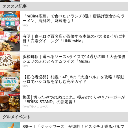
オススメ記事
1
『reDine広島』で食べたいランチ8選！唐揚げ定食からラ
ーメン、海鮮丼、麻辣湯も！
favy
2
有明｜食べログ百名店が監修する本気のパスタ&ピザに注
目！穴場ダイニング『LINK table』
favy
3
浜松町駅｜選べるソース×ライスで14通りの味！大会優勝
シェフのふわとろオムライス『Michi』
favy
4
【初心者必見】札幌・4PLAの『大通バル』を攻略！移動
ゼロでハシゴ飯を楽しむ完全ガイド
favy
5
梅田│切ったやつの次はこれ。極みのてりやきバーガーが
『BRISK STAND』の新定番！
favyグルメニュース
グルメイベント
8/8〜｜「ダックワーズ」が復刻！ピスタチオ香るパルフ