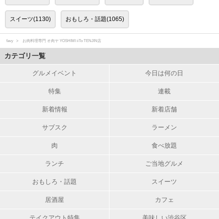
スイーツ(1130)
おもしろ・話題(1065)
favy
お肉料理専門 オ肉ヤ YOSHIMI iiTo TENJIN店
カテゴリ一覧
グルメイベント
今日は何の日
特集
連載
新着情報
新着店舗
サブスク
ラーメン
肉
食べ放題
ランチ
ご当地グルメ
おもしろ・話題
スイーツ
居酒屋
カフェ
テイクアウト特集
美味しい渋谷区