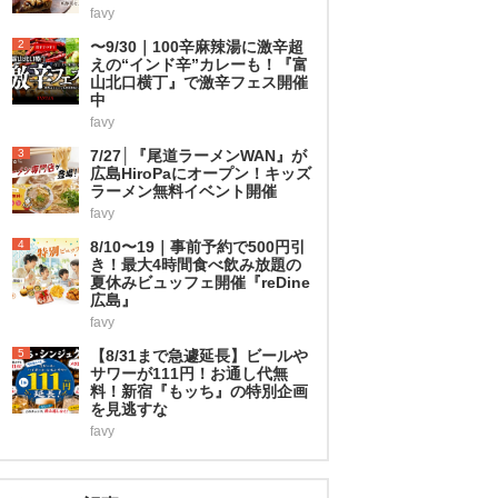
favy
2
〜9/30｜100辛麻辣湯に激辛超
えの“インド辛”カレーも！『富
山北口横丁』で激辛フェス開催
中
favy
3
7/27│『尾道ラーメンWAN』が
広島HiroPaにオープン！キッズ
ラーメン無料イベント開催
favy
4
8/10〜19｜事前予約で500円引
き！最大4時間食べ飲み放題の
夏休みビュッフェ開催『reDine
広島』
favy
5
【8/31まで急遽延長】ビールや
サワーが111円！お通し代無
料！新宿『もッち』の特別企画
を見逃すな
favy