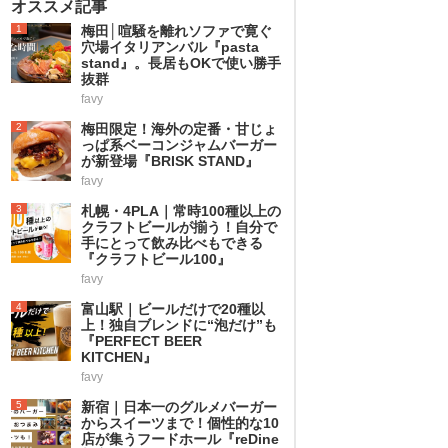
オススメ記事
1
梅田│喧騒を離れソファで寛ぐ
穴場イタリアンバル『pasta
stand』。長居もOKで使い勝手
抜群
favy
2
梅田限定！海外の定番・甘じょ
っぱ系ベーコンジャムバーガー
が新登場『BRISK STAND』
favy
3
札幌・4PLA｜常時100種以上の
クラフトビールが揃う！自分で
手にとって飲み比べもできる
『クラフトビール100』
favy
4
富山駅｜ビールだけで20種以
上！独自ブレンドに“泡だけ”も
『PERFECT BEER
KITCHEN』
favy
5
新宿｜日本一のグルメバーガー
からスイーツまで！個性的な10
店が集うフードホール『reDine