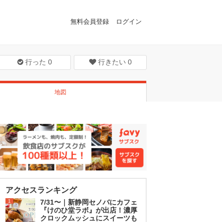
無料会員登録
ログイン
行った
0
行きたい
0
地図
アクセスランキング
1
7/31〜｜新静岡セノバにカフェ
『けのひ堂ラボ』が出店！濃厚
クロックムッシュにスイーツも