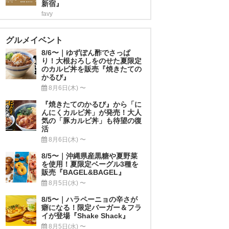
新宿』
favy
グルメイベント
8/6〜｜ゆずぽん酢でさっぱ
り！大根おろしをのせた夏限定
のカルビ丼を販売『焼きたての
かるび』
8月6日(木) 〜
『焼きたてのかるび』から「に
んにくカルビ丼」が発売！大人
気の「豚カルビ丼」も待望の復
活
8月6日(木) 〜
8/5〜｜沖縄県産黒糖や夏野菜
を使用！夏限定ベーグル3種を
販売『BAGEL&BAGEL』
8月5日(水) 〜
8/5〜｜ハラペーニョの辛さが
癖になる！限定バーガー＆フラ
イが登場『Shake Shack』
8月5日(水) 〜