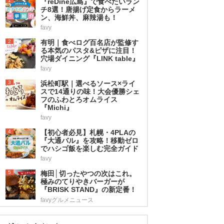
1
『reDine広島』で食べたいラン
チ8選！唐揚げ定食からラーメ
ン、海鮮丼、麻辣湯も！
favy
2
有明｜食べログ百名店が監修す
る本気のパスタ&ピザに注目！
穴場ダイニング『LINK table』
favy
3
浜松町駅｜選べるソース×ライ
スで14通りの味！大会優勝シェ
フのふわとろオムライス
『Michi』
favy
4
【初心者必見】札幌・4PLAの
『大通バル』を攻略！移動ゼロ
でハシゴ飯を楽しむ完全ガイド
favy
5
梅田│切ったやつの次はこれ。
極みのてりやきバーガーが
『BRISK STAND』の新定番！
favyグルメニュース