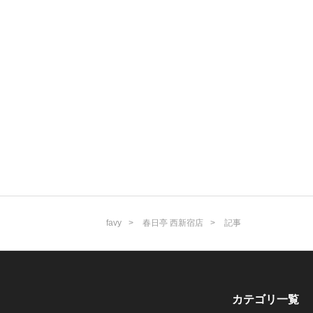
favy
春日亭 西新宿店
記事
カテゴリ一覧