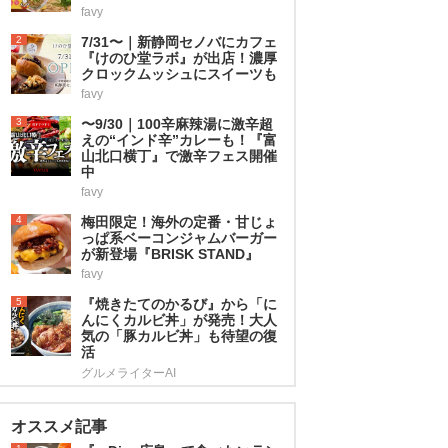
favy
2
7/31〜｜新静岡セノバにカフェ
『けのひ堂ラボ』が出店！濃厚
クロックムッシュにスイーツも
favy
3
〜9/30｜100辛麻辣湯に激辛超
えの“インド辛”カレーも！『富
山北口横丁』で激辛フェス開催
中
favy
4
梅田限定！海外の定番・甘じょ
っぱ系ベーコンジャムバーガー
が新登場『BRISK STAND』
favy
5
『焼きたてのかるび』から「に
んにくカルビ丼」が発売！大人
気の「豚カルビ丼」も待望の復
活
グルメライターAI
オススメ記事