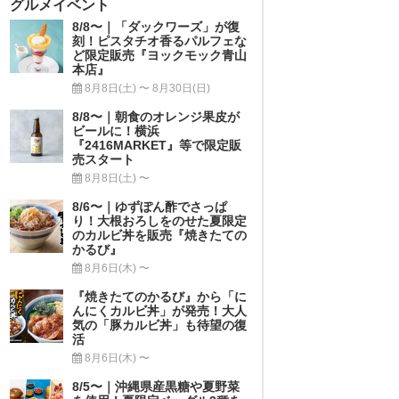
グルメイベント
8/8〜｜「ダックワーズ」が復
刻！ピスタチオ香るパルフェな
ど限定販売『ヨックモック青山
本店』
8月8日(土) 〜 8月30日(日)
8/8〜｜朝食のオレンジ果皮が
ビールに！横浜
『2416MARKET』等で限定販
売スタート
8月8日(土) 〜
8/6〜｜ゆずぽん酢でさっぱ
り！大根おろしをのせた夏限定
のカルビ丼を販売『焼きたての
かるび』
8月6日(木) 〜
『焼きたてのかるび』から「に
んにくカルビ丼」が発売！大人
気の「豚カルビ丼」も待望の復
活
8月6日(木) 〜
8/5〜｜沖縄県産黒糖や夏野菜