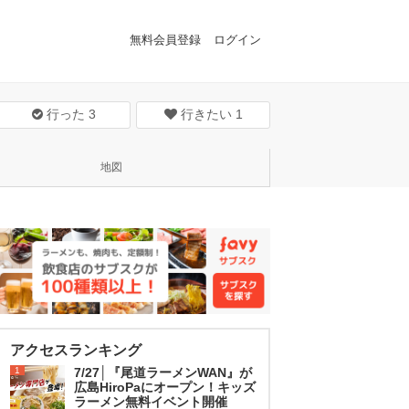
無料会員登録
ログイン
行った
3
行きたい
1
地図
アクセスランキング
1
7/27│『尾道ラーメンWAN』が
広島HiroPaにオープン！キッズ
ラーメン無料イベント開催