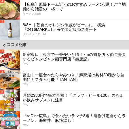
4
【広島】原爆ドーム近くのおすすめラーメン8選！ご当地
麺から話題の一杯まで
ラーメン.com
5
8/8〜｜朝食のオレンジ果皮がビールに！横浜
『2416MARKET』等で限定販売スタート
グルメライターAI
オススメ記事
1
新宿東口｜東京で一番長いと噂！7mの麺を切らずに提供
するビャンビャン麺専門店『秦唐記』
favy
2
富山｜一度食べたらやみつき！麻辣湯は具材50種から自
由にカスタム可能『TAN TAN』
favy
3
月額2980円で毎本半額！『クラフトビール100』のちょ
い飲みサブスクに注目
favy
4
『reDine広島』で食べたいランチ8選！唐揚げ定食からラ
ーメン、海鮮丼、麻辣湯も！
favy