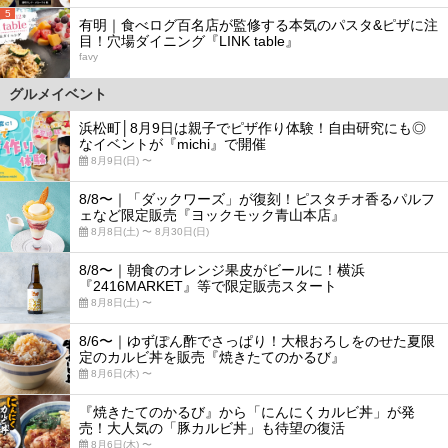
5
有明｜食べログ百名店が監修する本気のパスタ&ピザに注
目！穴場ダイニング『LINK table』
favy
グルメイベント
浜松町│8月9日は親子でピザ作り体験！自由研究にも◎
なイベントが『michi』で開催
8月9日(日) 〜
8/8〜｜「ダックワーズ」が復刻！ピスタチオ香るパルフ
ェなど限定販売『ヨックモック青山本店』
8月8日(土) 〜 8月30日(日)
8/8〜｜朝食のオレンジ果皮がビールに！横浜
『2416MARKET』等で限定販売スタート
8月8日(土) 〜
8/6〜｜ゆずぽん酢でさっぱり！大根おろしをのせた夏限
定のカルビ丼を販売『焼きたてのかるび』
8月6日(木) 〜
『焼きたてのかるび』から「にんにくカルビ丼」が発
売！大人気の「豚カルビ丼」も待望の復活
8月6日(木) 〜