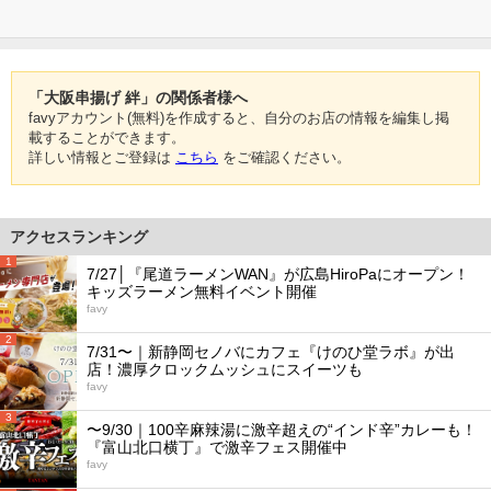
「大阪串揚げ 絆」の関係者様へ
favyアカウント(無料)を作成すると、自分のお店の情報を編集し掲
載することができます。
詳しい情報とご登録は
こちら
をご確認ください。
アクセスランキング
1
7/27│『尾道ラーメンWAN』が広島HiroPaにオープン！
キッズラーメン無料イベント開催
favy
2
7/31〜｜新静岡セノバにカフェ『けのひ堂ラボ』が出
店！濃厚クロックムッシュにスイーツも
favy
3
〜9/30｜100辛麻辣湯に激辛超えの“インド辛”カレーも！
『富山北口横丁』で激辛フェス開催中
favy