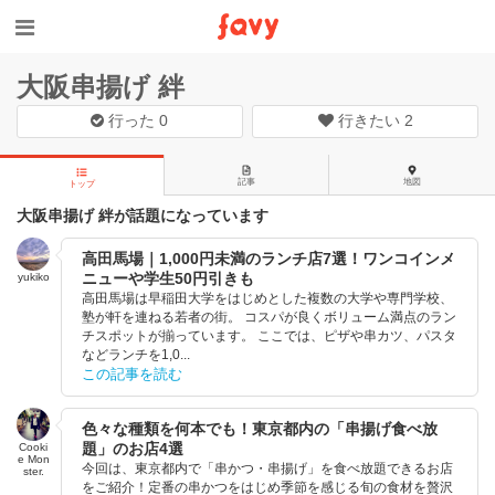
大阪串揚げ 絆
行った
0
行きたい
2
記事
地図
トップ
大阪串揚げ 絆が話題になっています
高田馬場｜1,000円未満のランチ店7選！ワンコインメ
ニューや学生50円引きも
yukiko
高田馬場は早稲田大学をはじめとした複数の大学や専門学校、
塾が軒を連ねる若者の街。 コスパが良くボリューム満点のラン
チスポットが揃っています。 ここでは、ピザや串カツ、パスタ
などランチを1,0...
この記事を読む
色々な種類を何本でも！東京都内の「串揚げ食べ放
題」のお店4選
Cooki
e Mon
今回は、東京都内で「串かつ・串揚げ」を食べ放題できるお店
ster.
をご紹介！定番の串かつをはじめ季節を感じる旬の食材を贅沢