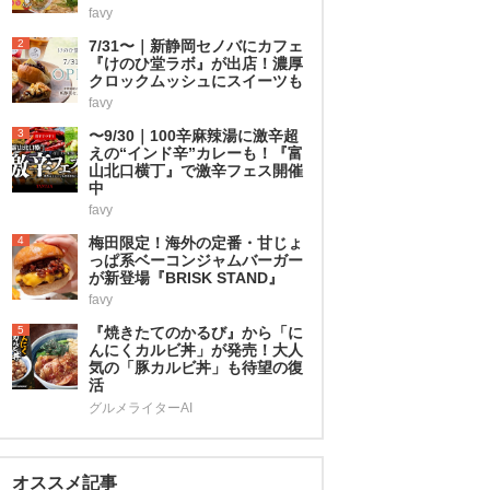
favy
2
7/31〜｜新静岡セノバにカフェ
『けのひ堂ラボ』が出店！濃厚
クロックムッシュにスイーツも
favy
3
〜9/30｜100辛麻辣湯に激辛超
えの“インド辛”カレーも！『富
山北口横丁』で激辛フェス開催
中
favy
4
梅田限定！海外の定番・甘じょ
っぱ系ベーコンジャムバーガー
が新登場『BRISK STAND』
favy
5
『焼きたてのかるび』から「に
んにくカルビ丼」が発売！大人
気の「豚カルビ丼」も待望の復
活
グルメライターAI
オススメ記事