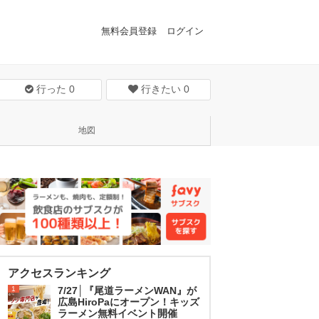
無料会員登録
ログイン
行った
0
行きたい
0
地図
アクセスランキング
1
7/27│『尾道ラーメンWAN』が
広島HiroPaにオープン！キッズ
ラーメン無料イベント開催