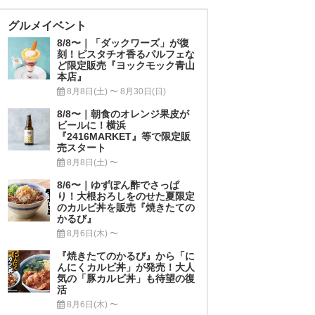
グルメイベント
8/8〜｜「ダックワーズ」が復
刻！ピスタチオ香るパルフェな
ど限定販売『ヨックモック青山
本店』
8月8日(土) 〜 8月30日(日)
8/8〜｜朝食のオレンジ果皮が
ビールに！横浜
『2416MARKET』等で限定販
売スタート
8月8日(土) 〜
8/6〜｜ゆずぽん酢でさっぱ
り！大根おろしをのせた夏限定
のカルビ丼を販売『焼きたての
かるび』
8月6日(木) 〜
『焼きたてのかるび』から「に
んにくカルビ丼」が発売！大人
気の「豚カルビ丼」も待望の復
活
8月6日(木) 〜