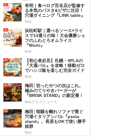
1
有明｜食べログ百名店が監修す
る本気のパスタ&ピザに注目！
穴場ダイニング『LINK table』
favy
2
浜松町駅｜選べるソース×ライ
スで14通りの味！大会優勝シェ
フのふわとろオムライス
『Michi』
favy
3
【初心者必見】札幌・4PLAの
『大通バル』を攻略！移動ゼロ
でハシゴ飯を楽しむ完全ガイド
favy
4
梅田│切ったやつの次はこれ。
極みのてりやきバーガーが
『BRISK STAND』の新定番！
favyグルメニュース
5
梅田│喧騒を離れソファで寛ぐ
穴場イタリアンバル『pasta
stand』。長居もOKで使い勝手
抜群
favy