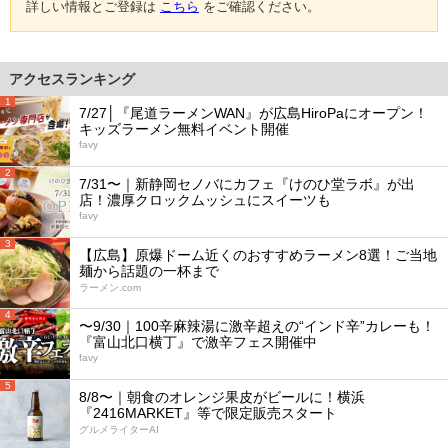
詳しい情報とご登録は
こちら
をご確認ください。
アクセスランキング
1
7/27│『尾道ラーメンWAN』が広島HiroPaにオープン！
キッズラーメン無料イベント開催
favy
2
7/31〜｜新静岡セノバにカフェ『けのひ堂ラボ』が出
店！濃厚クロックムッシュにスイーツも
favy
3
【広島】原爆ドーム近くのおすすめラーメン8選！ご当地
麺から話題の一杯まで
ラーメン.com
4
〜9/30｜100辛麻辣湯に激辛超えの“インド辛”カレーも！
『富山北口横丁』で激辛フェス開催中
favy
5
8/8〜｜朝食のオレンジ果皮がビールに！横浜
『2416MARKET』等で限定販売スタート
グルメライターAI