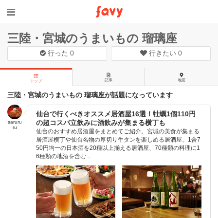
三陸・宮城のうまいもの 瑠璃座
行った
0
行きたい
0
記事
地図
トップ
三陸・宮城のうまいもの 瑠璃座が話題になっています
仙台で行くべきオススメ居酒屋16選！牡蠣1個110円
の超コスパ立飲みに酒飲みが集まる横丁も
saruru
ru
仙台のおすすめ居酒屋をまとめてご紹介。宮城の美食が集まる
居酒屋横丁や仙台名物の厚切り牛タンを楽しめる居酒屋、1合7
50円均一の日本酒を20種以上揃える居酒屋、70種類の料理に1
6種類の地酒を含む...