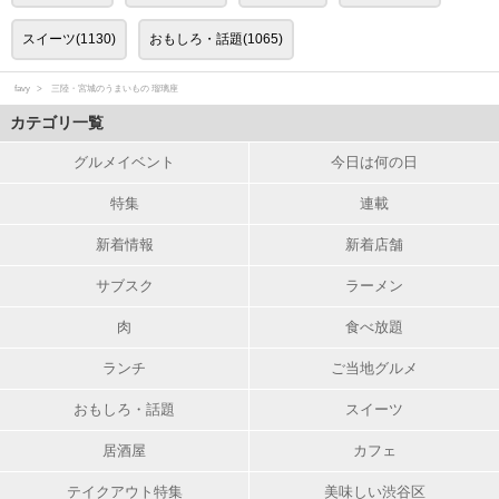
スイーツ(1130)
おもしろ・話題(1065)
favy
三陸・宮城のうまいもの 瑠璃座
カテゴリ一覧
グルメイベント
今日は何の日
特集
連載
新着情報
新着店舗
サブスク
ラーメン
肉
食べ放題
ランチ
ご当地グルメ
おもしろ・話題
スイーツ
居酒屋
カフェ
テイクアウト特集
美味しい渋谷区