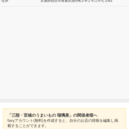
住所
宮城県仙台市青葉区国分町2-6-1 やぶやビルB1
「三陸・宮城のうまいもの 瑠璃座」の関係者様へ
favyアカウント(無料)を作成すると、自分のお店の情報を編集し掲
載することができます。