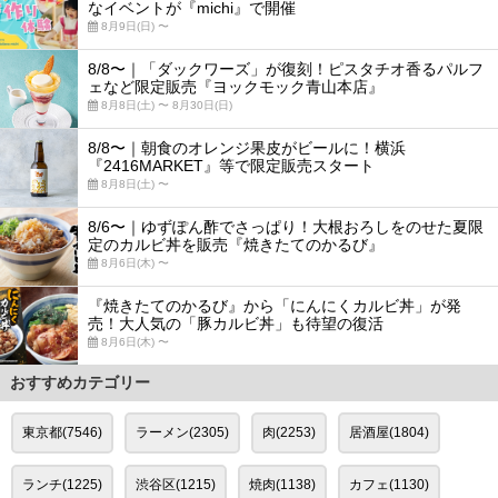
なイベントが『michi』で開催
8月9日(日) 〜
8/8〜｜「ダックワーズ」が復刻！ピスタチオ香るパルフ
ェなど限定販売『ヨックモック青山本店』
8月8日(土) 〜 8月30日(日)
8/8〜｜朝食のオレンジ果皮がビールに！横浜
『2416MARKET』等で限定販売スタート
8月8日(土) 〜
8/6〜｜ゆずぽん酢でさっぱり！大根おろしをのせた夏限
定のカルビ丼を販売『焼きたてのかるび』
8月6日(木) 〜
『焼きたてのかるび』から「にんにくカルビ丼」が発
売！大人気の「豚カルビ丼」も待望の復活
8月6日(木) 〜
おすすめカテゴリー
東京都(7546)
ラーメン(2305)
肉(2253)
居酒屋(1804)
ランチ(1225)
渋谷区(1215)
焼肉(1138)
カフェ(1130)