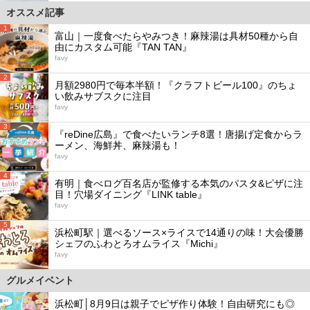
オススメ記事
1
富山｜一度食べたらやみつき！麻辣湯は具材50種から自
由にカスタム可能『TAN TAN』
favy
2
月額2980円で毎本半額！『クラフトビール100』のちょ
い飲みサブスクに注目
favy
3
『reDine広島』で食べたいランチ8選！唐揚げ定食からラ
ーメン、海鮮丼、麻辣湯も！
favy
4
有明｜食べログ百名店が監修する本気のパスタ&ピザに注
目！穴場ダイニング『LINK table』
favy
5
浜松町駅｜選べるソース×ライスで14通りの味！大会優勝
シェフのふわとろオムライス『Michi』
favy
グルメイベント
浜松町│8月9日は親子でピザ作り体験！自由研究にも◎