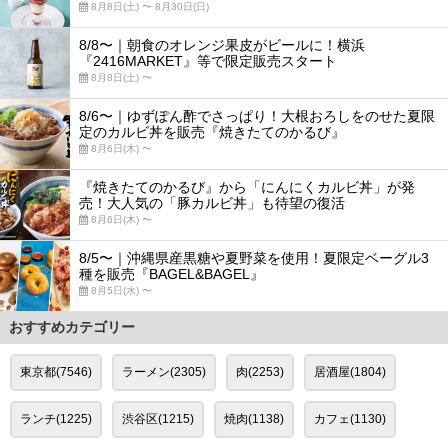
8月8日(土) 〜 8月30日(日)
8/8〜｜朝食のオレンジ果皮がビールに！横浜
『2416MARKET』等で限定販売スタート
8月8日(土) 〜
8/6〜｜ゆずぽん酢でさっぱり！大根おろしをのせた夏限
定のカルビ丼を販売『焼きたてのかるび』
8月6日(木) 〜
『焼きたてのかるび』から「にんにくカルビ丼」が発
売！大人気の「豚カルビ丼」も待望の復活
8月6日(木) 〜
8/5〜｜沖縄県産黒糖や夏野菜を使用！夏限定ベーグル3
種を販売『BAGEL&BAGEL』
8月5日(水) 〜
おすすめカテゴリー
東京都(7546)
ラーメン(2305)
肉(2253)
居酒屋(1804)
ランチ(1225)
渋谷区(1215)
焼肉(1138)
カフェ(1130)