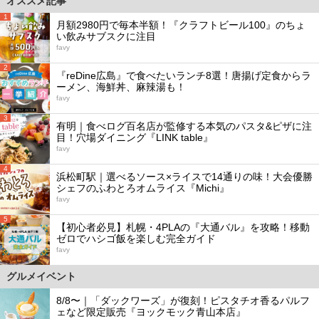
オススメ記事
1
月額2980円で毎本半額！『クラフトビール100』のちょ
い飲みサブスクに注目
favy
2
『reDine広島』で食べたいランチ8選！唐揚げ定食からラ
ーメン、海鮮丼、麻辣湯も！
favy
3
有明｜食べログ百名店が監修する本気のパスタ&ピザに注
目！穴場ダイニング『LINK table』
favy
4
浜松町駅｜選べるソース×ライスで14通りの味！大会優勝
シェフのふわとろオムライス『Michi』
favy
5
【初心者必見】札幌・4PLAの『大通バル』を攻略！移動
ゼロでハシゴ飯を楽しむ完全ガイド
favy
グルメイベント
8/8〜｜「ダックワーズ」が復刻！ピスタチオ香るパルフ
ェなど限定販売『ヨックモック青山本店』