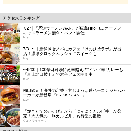
アクセスランキング
1
7/27│『尾道ラーメンWAN』が広島HiroPaにオープン！
キッズラーメン無料イベント開催
favy
2
7/31〜｜新静岡セノバにカフェ『けのひ堂ラボ』が出
店！濃厚クロックムッシュにスイーツも
favy
3
〜9/30｜100辛麻辣湯に激辛超えの“インド辛”カレーも！
『富山北口横丁』で激辛フェス開催中
favy
4
梅田限定！海外の定番・甘じょっぱ系ベーコンジャムバ
ーガーが新登場『BRISK STAND』
favy
5
『焼きたてのかるび』から「にんにくカルビ丼」が発
売！大人気の「豚カルビ丼」も待望の復活
グルメライターAI