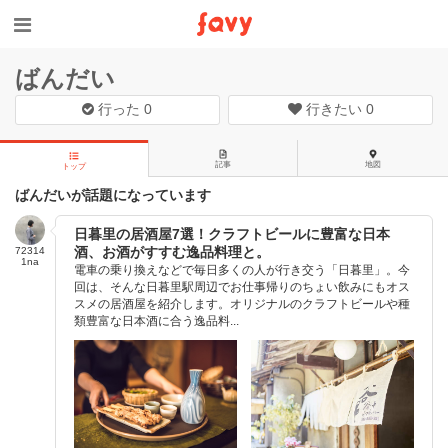
ばんだい
行った
0
行きたい
0
記事
地図
トップ
ばんだいが話題になっています
日暮里の居酒屋7選！クラフトビールに豊富な日本
酒、お酒がすすむ逸品料理と。
72314
1na
電車の乗り換えなどで毎日多くの人が行き交う「日暮里」。今
回は、そんな日暮里駅周辺でお仕事帰りのちょい飲みにもオス
スメの居酒屋を紹介します。オリジナルのクラフトビールや種
類豊富な日本酒に合う逸品料...