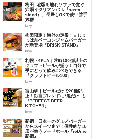
1
梅田│喧騒を離れソファで寛ぐ
穴場イタリアンバル『pasta
stand』。長居もOKで使い勝手
抜群
favy
2
梅田限定！海外の定番・甘じょ
っぱ系ベーコンジャムバーガー
が新登場『BRISK STAND』
favy
3
札幌・4PLA｜常時100種以上の
クラフトビールが揃う！自分で
手にとって飲み比べもできる
『クラフトビール100』
favy
4
富山駅｜ビールだけで20種以
上！独自ブレンドに“泡だけ”も
『PERFECT BEER
KITCHEN』
favy
5
新宿｜日本一のグルメバーガー
からスイーツまで！個性的な10
店が集うフードホール『reDine
新宿』