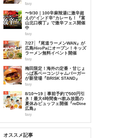
favy
2
〜9/30｜100辛麻辣湯に激辛超
えの“インド辛”カレーも！『富
山北口横丁』で激辛フェス開催
中
favy
3
7/27│『尾道ラーメンWAN』が
広島HiroPaにオープン！キッズ
ラーメン無料イベント開催
favy
4
梅田限定！海外の定番・甘じょ
っぱ系ベーコンジャムバーガー
が新登場『BRISK STAND』
favy
5
8/10〜19｜事前予約で500円引
き！最大4時間食べ飲み放題の
夏休みビュッフェ開催『reDine
広島』
favy
オススメ記事