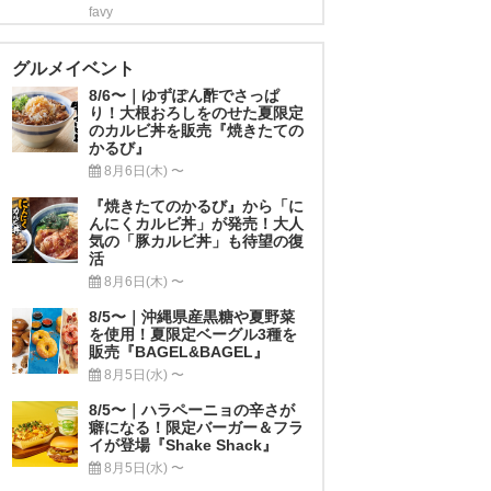
favy
グルメイベント
8/6〜｜ゆずぽん酢でさっぱ
り！大根おろしをのせた夏限定
のカルビ丼を販売『焼きたての
かるび』
8月6日(木) 〜
『焼きたてのかるび』から「に
んにくカルビ丼」が発売！大人
気の「豚カルビ丼」も待望の復
活
8月6日(木) 〜
8/5〜｜沖縄県産黒糖や夏野菜
を使用！夏限定ベーグル3種を
販売『BAGEL&BAGEL』
8月5日(水) 〜
8/5〜｜ハラペーニョの辛さが
癖になる！限定バーガー＆フラ
イが登場『Shake Shack』
8月5日(水) 〜