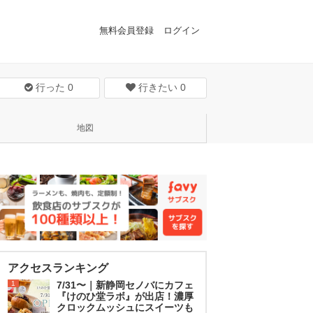
無料会員登録
ログイン
行った
0
行きたい
0
地図
アクセスランキング
1
7/31〜｜新静岡セノバにカフェ
『けのひ堂ラボ』が出店！濃厚
クロックムッシュにスイーツも