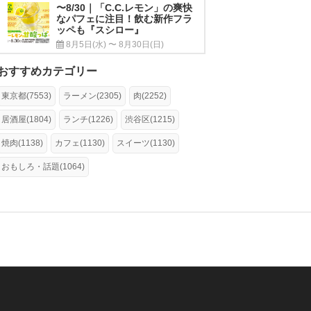
〜8/30｜「C.C.レモン」の爽快
なパフェに注目！飲む新作フラ
ッペも『スシロー』
8月5日(水) 〜 8月30日(日)
おすすめカテゴリー
東京都(7553)
ラーメン(2305)
肉(2252)
居酒屋(1804)
ランチ(1226)
渋谷区(1215)
焼肉(1138)
カフェ(1130)
スイーツ(1130)
おもしろ・話題(1064)