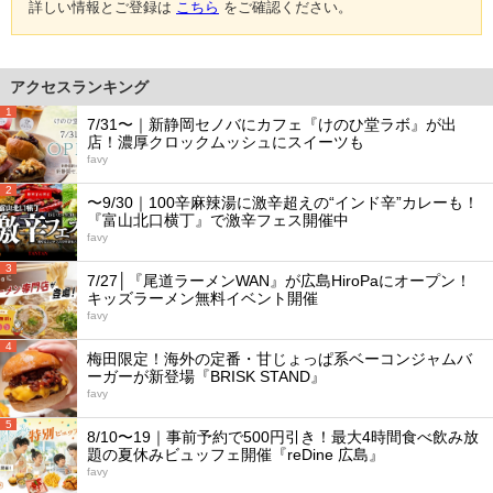
詳しい情報とご登録は
こちら
をご確認ください。
アクセスランキング
1
7/31〜｜新静岡セノバにカフェ『けのひ堂ラボ』が出
店！濃厚クロックムッシュにスイーツも
favy
2
〜9/30｜100辛麻辣湯に激辛超えの“インド辛”カレーも！
『富山北口横丁』で激辛フェス開催中
favy
3
7/27│『尾道ラーメンWAN』が広島HiroPaにオープン！
キッズラーメン無料イベント開催
favy
4
梅田限定！海外の定番・甘じょっぱ系ベーコンジャムバ
ーガーが新登場『BRISK STAND』
favy
5
8/10〜19｜事前予約で500円引き！最大4時間食べ飲み放
題の夏休みビュッフェ開催『reDine 広島』
favy