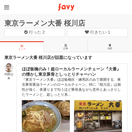
東京ラーメン大番 桜川店
行った
2
行きたい
1
記事
地図
トップ
東京ラーメン大番 桜川店が話題になっています
ほぼ板橋のみ！超ローカルラーメンチェーン『大番』
の懐かし東京豚骨としっとりチャーハン
刈部山
本
『東京ラーメン大番』ほぼ板橋区・練馬区のみで展開する、東
京豚骨醤油ラーメンのローカルチェーン。特に『桜川店』は個
性が強く、表通りまで匂うほど豚骨臭ながら意外とあっさりし
たラーメンと、超しっとり系...