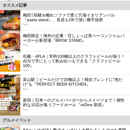
オススメ記事
1
梅田│喧騒を離れソファで寛ぐ穴場イタリアンバル
『pasta stand』。長居もOKで使い勝手抜群
favy
2
梅田限定！海外の定番・甘じょっぱ系ベーコンジャムバ
ーガーが新登場『BRISK STAND』
favy
3
札幌・4PLA｜常時100種以上のクラフトビールが揃う！
自分で手にとって飲み比べもできる『クラフトビール
100』
favy
4
富山駅｜ビールだけで20種以上！独自ブレンドに“泡だ
け”も『PERFECT BEER KITCHEN』
favy
5
新宿｜日本一のグルメバーガーからスイーツまで！個性
的な10店が集うフードホール『reDine 新宿』
favy
グルメイベント