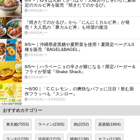
8/6〜｜ゆずぽん酢でさっぱり！大根おろしをのせた夏限
定のカルビ丼を販売『焼きたてのかるび』
8月6日(木) 〜
『焼きたてのかるび』から「にんにくカルビ丼」が発
売！大人気の「豚カルビ丼」も待望の復活
8月6日(木) 〜
8/5〜｜沖縄県産黒糖や夏野菜を使用！夏限定ベーグル3
種を販売『BAGEL&BAGEL』
8月5日(水) 〜
8/5〜｜ハラペーニョの辛さが癖になる！限定バーガー＆
フライが登場『Shake Shack』
8月5日(水) 〜
〜8/30｜「C.C.レモン」の爽快なパフェに注目！飲む新
作フラッペも『スシロー』
8月5日(水) 〜 8月30日(日)
おすすめカテゴリー
東京都(7553)
ラーメン(2305)
肉(2252)
居酒屋(1804)
ランチ(1226)
渋谷区(1215)
焼肉(1138)
カフェ(1130)