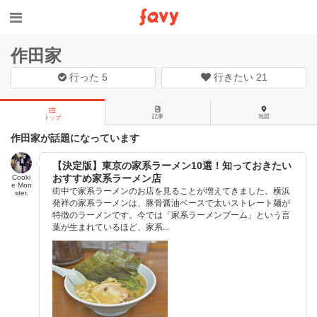
作田家
行った
5
行きたい
21
記事
地図
トップ
作田家が話題になっています
【決定版】東京の家系ラーメン10選！知っておきたい
おすすめ家系ラーメン店
Cooki
e Mon
街中で家系ラーメンのお店を見ることが増えてきました。横浜
ster.
発祥の家系ラーメンは、豚骨醤油ベースで太いストレート麺が
特徴のラーメンです。今では「家系ラーメンブーム」という言
葉が生まれているほど、家系...