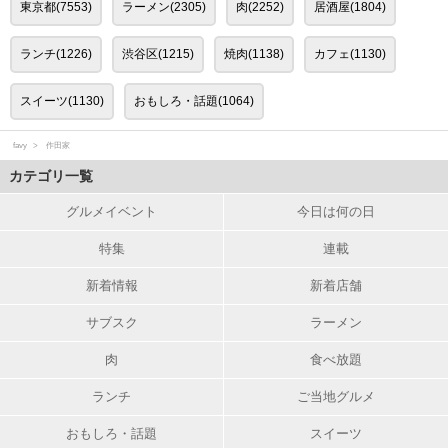
東京都(7553)
ラーメン(2305)
肉(2252)
居酒屋(1804)
ランチ(1226)
渋谷区(1215)
焼肉(1138)
カフェ(1130)
スイーツ(1130)
おもしろ・話題(1064)
favy
作田家
カテゴリ一覧
グルメイベント
今日は何の日
特集
連載
新着情報
新着店舗
サブスク
ラーメン
肉
食べ放題
ランチ
ご当地グルメ
おもしろ・話題
スイーツ