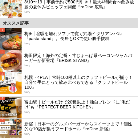
8/10〜19｜事前予約で500円引き！最大4時間食べ飲み放
題の夏休みビュッフェ開催『reDine 広島』
favy
オススメ記事
1
梅田│喧騒を離れソファで寛ぐ穴場イタリアンバル
『pasta stand』。長居もOKで使い勝手抜群
favy
2
梅田限定！海外の定番・甘じょっぱ系ベーコンジャムバ
ーガーが新登場『BRISK STAND』
favy
3
札幌・4PLA｜常時100種以上のクラフトビールが揃う！
自分で手にとって飲み比べもできる『クラフトビール
100』
favy
4
富山駅｜ビールだけで20種以上！独自ブレンドに“泡だ
け”も『PERFECT BEER KITCHEN』
favy
5
新宿｜日本一のグルメバーガーからスイーツまで！個性
的な10店が集うフードホール『reDine 新宿』
favy