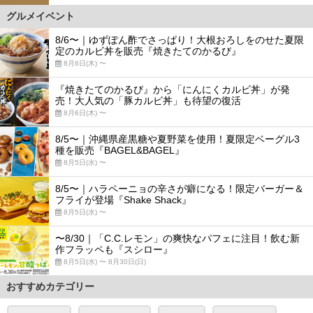
グルメイベント
8/6〜｜ゆずぽん酢でさっぱり！大根おろしをのせた夏限
定のカルビ丼を販売『焼きたてのかるび』
8月6日(木) 〜
『焼きたてのかるび』から「にんにくカルビ丼」が発
売！大人気の「豚カルビ丼」も待望の復活
8月6日(木) 〜
8/5〜｜沖縄県産黒糖や夏野菜を使用！夏限定ベーグル3
種を販売『BAGEL&BAGEL』
8月5日(水) 〜
8/5〜｜ハラペーニョの辛さが癖になる！限定バーガー＆
フライが登場『Shake Shack』
8月5日(水) 〜
〜8/30｜「C.C.レモン」の爽快なパフェに注目！飲む新
作フラッペも『スシロー』
8月5日(水) 〜 8月30日(日)
おすすめカテゴリー