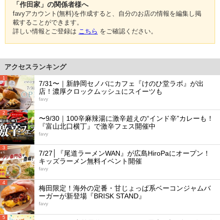
「作田家」の関係者様へ
favyアカウント(無料)を作成すると、自分のお店の情報を編集し掲
載することができます。
詳しい情報とご登録は
こちら
をご確認ください。
アクセスランキング
1
7/31〜｜新静岡セノバにカフェ『けのひ堂ラボ』が出
店！濃厚クロックムッシュにスイーツも
favy
2
〜9/30｜100辛麻辣湯に激辛超えの“インド辛”カレーも！
『富山北口横丁』で激辛フェス開催中
favy
3
7/27│『尾道ラーメンWAN』が広島HiroPaにオープン！
キッズラーメン無料イベント開催
favy
4
梅田限定！海外の定番・甘じょっぱ系ベーコンジャムバ
ーガーが新登場『BRISK STAND』
favy
5