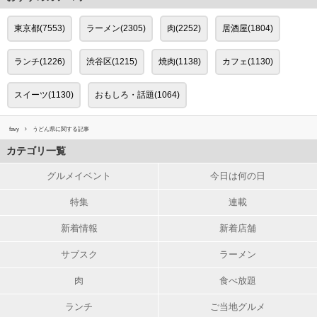
東京都(7553)
ラーメン(2305)
肉(2252)
居酒屋(1804)
ランチ(1226)
渋谷区(1215)
焼肉(1138)
カフェ(1130)
スイーツ(1130)
おもしろ・話題(1064)
favy
うどん県に関する記事
カテゴリ一覧
グルメイベント
今日は何の日
特集
連載
新着情報
新着店舗
サブスク
ラーメン
肉
食べ放題
ランチ
ご当地グルメ