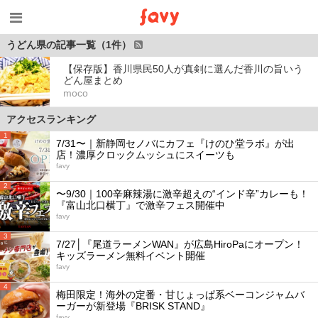
うどん県の記事一覧（1件）
【保存版】香川県民50人が真剣に選んだ香川の旨いう
どん屋まとめ
moco
アクセスランキング
1
7/31〜｜新静岡セノバにカフェ『けのひ堂ラボ』が出
店！濃厚クロックムッシュにスイーツも
favy
2
〜9/30｜100辛麻辣湯に激辛超えの“インド辛”カレーも！
『富山北口横丁』で激辛フェス開催中
favy
3
7/27│『尾道ラーメンWAN』が広島HiroPaにオープン！
キッズラーメン無料イベント開催
favy
4
梅田限定！海外の定番・甘じょっぱ系ベーコンジャムバ
ーガーが新登場『BRISK STAND』
favy