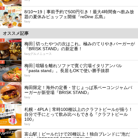
5
8/10〜19｜事前予約で500円引き！最大4時間食べ飲み放
題の夏休みビュッフェ開催『reDine 広島』
favy
オススメ記事
1
梅田│切ったやつの次はこれ。極みのてりやきバーガーが
『BRISK STAND』の新定番！
favyグルメニュース
2
梅田│喧騒を離れソファで寛ぐ穴場イタリアンバル
『pasta stand』。長居もOKで使い勝手抜群
favy
3
梅田限定！海外の定番・甘じょっぱ系ベーコンジャムバ
ーガーが新登場『BRISK STAND』
favy
4
札幌・4PLA｜常時100種以上のクラフトビールが揃う！
自分で手にとって飲み比べもできる『クラフトビール
100』
favy
5
富山駅｜ビールだけで20種以上！独自ブレンドに“泡だ