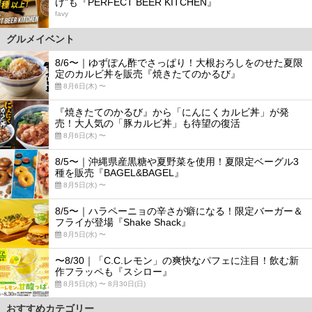
け”も『PERFECT BEER KITCHEN』
favy
グルメイベント
8/6〜｜ゆずぽん酢でさっぱり！大根おろしをのせた夏限
定のカルビ丼を販売『焼きたてのかるび』
8月6日(木) 〜
『焼きたてのかるび』から「にんにくカルビ丼」が発
売！大人気の「豚カルビ丼」も待望の復活
8月6日(木) 〜
8/5〜｜沖縄県産黒糖や夏野菜を使用！夏限定ベーグル3
種を販売『BAGEL&BAGEL』
8月5日(水) 〜
8/5〜｜ハラペーニョの辛さが癖になる！限定バーガー＆
フライが登場『Shake Shack』
8月5日(水) 〜
〜8/30｜「C.C.レモン」の爽快なパフェに注目！飲む新
作フラッペも『スシロー』
8月5日(水) 〜 8月30日(日)
おすすめカテゴリー