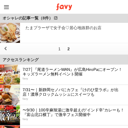
オシャレの記事一覧（8件）
たまプラーザで女子会♡居心地抜群のお店
1
2
アクセスランキング
1
7/27│『尾道ラーメンWAN』が広島HiroPaにオープン！
キッズラーメン無料イベント開催
favy
2
7/31〜｜新静岡セノバにカフェ『けのひ堂ラボ』が出
店！濃厚クロックムッシュにスイーツも
favy
3
〜9/30｜100辛麻辣湯に激辛超えの“インド辛”カレーも！
『富山北口横丁』で激辛フェス開催中
favy
4