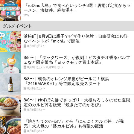
5
『reDine広島』で食べたいランチ8選！唐揚げ定食からラ
ーメン、海鮮丼、麻辣湯も！
favy
グルメイベント
浜松町│8月9日は親子でピザ作り体験！自由研究にも◎
なイベントが『michi』で開催
8月9日(日) 〜
8/8〜｜「ダックワーズ」が復刻！ピスタチオ香るパルフ
ェなど限定販売『ヨックモック青山本店』
8月8日(土) 〜 8月30日(日)
8/8〜｜朝食のオレンジ果皮がビールに！横浜
『2416MARKET』等で限定販売スタート
8月8日(土) 〜
8/6〜｜ゆずぽん酢でさっぱり！大根おろしをのせた夏限
定のカルビ丼を販売『焼きたてのかるび』
8月6日(木) 〜
『焼きたてのかるび』から「にんにくカルビ丼」が発
売！大人気の「豚カルビ丼」も待望の復活
8月6日(木) 〜