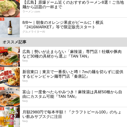
【広島】原爆ドーム近くのおすすめラーメン8選！ご当地
麺から話題の一杯まで
ラーメン.com
5
8/8〜｜朝食のオレンジ果皮がビールに！横浜
『2416MARKET』等で限定販売スタート
グルメライターAI
オススメ記事
1
広島｜勢いが止まらない「麻辣湯」専門店！牡蠣や豚肉
など30種の具材から選ぶ『TAN TAN』
favy
2
新宿東口｜東京で一番長いと噂！7mの麺を切らずに提供
するビャンビャン麺専門店『秦唐記』
favy
3
富山｜一度食べたらやみつき！麻辣湯は具材50種から自
由にカスタム可能『TAN TAN』
favy
4
月額2980円で毎本半額！『クラフトビール100』のちょ
い飲みサブスクに注目
favy