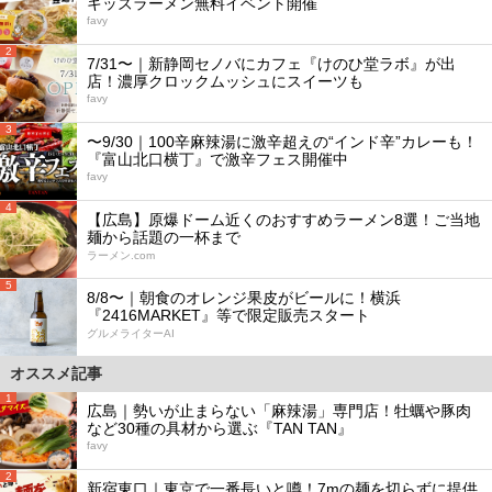
キッズラーメン無料イベント開催
favy
2
7/31〜｜新静岡セノバにカフェ『けのひ堂ラボ』が出
店！濃厚クロックムッシュにスイーツも
favy
3
〜9/30｜100辛麻辣湯に激辛超えの“インド辛”カレーも！
『富山北口横丁』で激辛フェス開催中
favy
4
【広島】原爆ドーム近くのおすすめラーメン8選！ご当地
麺から話題の一杯まで
ラーメン.com
5
8/8〜｜朝食のオレンジ果皮がビールに！横浜
『2416MARKET』等で限定販売スタート
グルメライターAI
オススメ記事
1
広島｜勢いが止まらない「麻辣湯」専門店！牡蠣や豚肉
など30種の具材から選ぶ『TAN TAN』
favy
2
新宿東口｜東京で一番長いと噂！7mの麺を切らずに提供