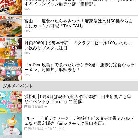
するビャンビャン麺専門店『秦唐記』
favy
3
富山｜一度食べたらやみつき！麻辣湯は具材50種から自
由にカスタム可能『TAN TAN』
favy
4
月額2980円で毎本半額！『クラフトビール100』のちょ
い飲みサブスクに注目
favy
5
『reDine広島』で食べたいランチ8選！唐揚げ定食からラ
ーメン、海鮮丼、麻辣湯も！
favy
グルメイベント
浜松町│8月9日は親子でピザ作り体験！自由研究にも◎
なイベントが『michi』で開催
8月9日(日) 〜
8/8〜｜「ダックワーズ」が復刻！ピスタチオ香るパルフ
ェなど限定販売『ヨックモック青山本店』
8月8日(土) 〜 8月30日(日)