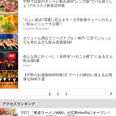
中野で話題のオシャレ飲み屋街"レンガ坂"でバル巡りし
よう!!オススメ飲食店特集
"ちょい飲み"需要に応えます！大手飲食チェーンのちょ
い飲みメニュー大公開！
Cookie Monster.
ボリューム満点でリーズナブル！神戸･三宮でふらっと
立ち寄れる立ち飲み居酒屋5軒
色んな所に行くべし！吉祥寺“ハモニカ横丁”にある立ち
飲み屋6選
kwei
【中野のお洒落BAR特集!!】デートの締めに使えるお洒
落なBAR５選
1
2
3
アクセスランキング
1
7/27│『尾道ラーメンWAN』が広島HiroPaにオープン！