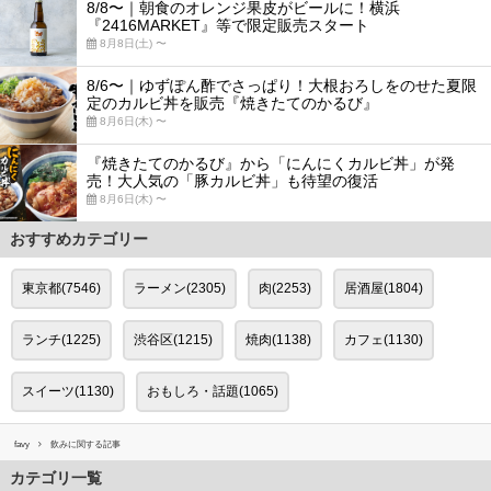
8/8〜｜朝食のオレンジ果皮がビールに！横浜
『2416MARKET』等で限定販売スタート
8月8日(土) 〜
8/6〜｜ゆずぽん酢でさっぱり！大根おろしをのせた夏限
定のカルビ丼を販売『焼きたてのかるび』
8月6日(木) 〜
『焼きたてのかるび』から「にんにくカルビ丼」が発
売！大人気の「豚カルビ丼」も待望の復活
8月6日(木) 〜
おすすめカテゴリー
東京都(7546)
ラーメン(2305)
肉(2253)
居酒屋(1804)
ランチ(1225)
渋谷区(1215)
焼肉(1138)
カフェ(1130)
スイーツ(1130)
おもしろ・話題(1065)
favy
飲みに関する記事
カテゴリ一覧