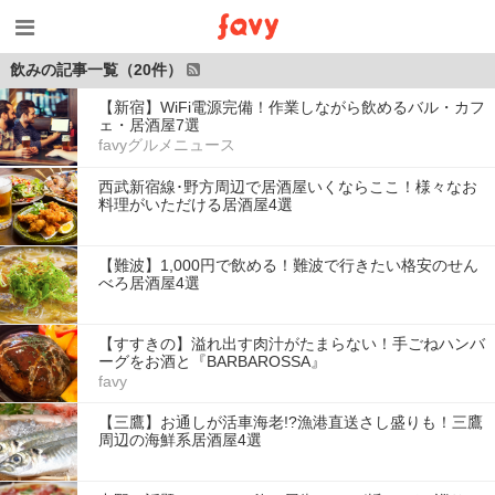
飲みの記事一覧（20件）
【新宿】WiFi電源完備！作業しながら飲めるバル・カフ
ェ・居酒屋7選
favyグルメニュース
西武新宿線･野方周辺で居酒屋いくならここ！様々なお
料理がいただける居酒屋4選
【難波】1,000円で飲める！難波で行きたい格安のせん
べろ居酒屋4選
【すすきの】溢れ出す肉汁がたまらない！手ごねハンバ
ーグをお酒と『BARBAROSSA』
favy
【三鷹】お通しが活車海老!?漁港直送さし盛りも！三鷹
周辺の海鮮系居酒屋4選