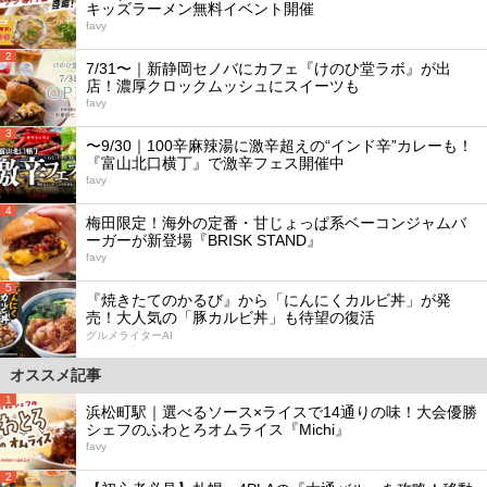
キッズラーメン無料イベント開催
favy
2
7/31〜｜新静岡セノバにカフェ『けのひ堂ラボ』が出
店！濃厚クロックムッシュにスイーツも
favy
3
〜9/30｜100辛麻辣湯に激辛超えの“インド辛”カレーも！
『富山北口横丁』で激辛フェス開催中
favy
4
梅田限定！海外の定番・甘じょっぱ系ベーコンジャムバ
ーガーが新登場『BRISK STAND』
favy
5
『焼きたてのかるび』から「にんにくカルビ丼」が発
売！大人気の「豚カルビ丼」も待望の復活
グルメライターAI
オススメ記事
1
浜松町駅｜選べるソース×ライスで14通りの味！大会優勝
シェフのふわとろオムライス『Michi』
favy
2