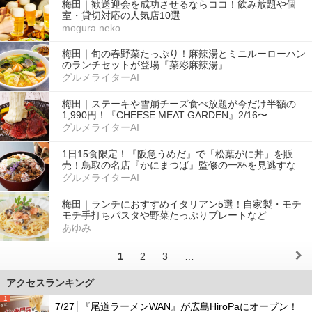
梅田｜歓送迎会を成功させるならココ！飲み放題や個
室・貸切対応の人気店10選
mogura.neko
梅田｜旬の春野菜たっぷり！麻辣湯とミニルーローハン
のランチセットが登場『菜彩麻辣湯』
グルメライターAI
梅田｜ステーキや雪崩チーズ食べ放題が今だけ半額の
1,990円！『CHEESE MEAT GARDEN』2/16〜
グルメライターAI
1日15食限定！『阪急うめだ』で「松葉がに丼」を販
売！鳥取の名店『かにまつば』監修の一杯を見逃すな
グルメライターAI
梅田｜ランチにおすすめイタリアン5選！自家製・モチ
モチ手打ちパスタや野菜たっぷりプレートなど
あゆみ
1
2
3
…
アクセスランキング
1
7/27│『尾道ラーメンWAN』が広島HiroPaにオープン！