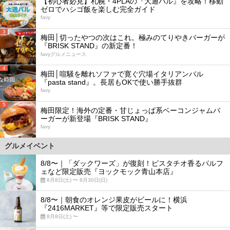
【初心者必見】札幌・4PLAの『大通バル』を攻略！移動
ゼロでハシゴ飯を楽しむ完全ガイド
favy
3
梅田│切ったやつの次はこれ。極みのてりやきバーガーが
『BRISK STAND』の新定番！
favyグルメニュース
4
梅田│喧騒を離れソファで寛ぐ穴場イタリアンバル
『pasta stand』。長居もOKで使い勝手抜群
favy
5
梅田限定！海外の定番・甘じょっぱ系ベーコンジャムバ
ーガーが新登場『BRISK STAND』
favy
グルメイベント
8/8〜｜「ダックワーズ」が復刻！ピスタチオ香るパルフ
ェなど限定販売『ヨックモック青山本店』
8月8日(土) 〜 8月30日(日)
8/8〜｜朝食のオレンジ果皮がビールに！横浜
『2416MARKET』等で限定販売スタート
8月8日(土) 〜