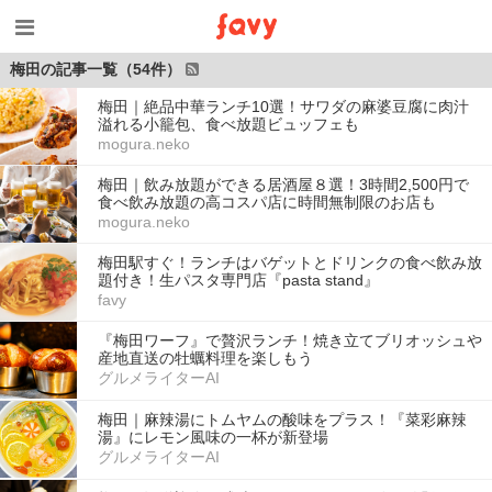
梅田の記事一覧（54件）
梅田｜絶品中華ランチ10選！サワダの麻婆豆腐に肉汁
溢れる小籠包、食べ放題ビュッフェも
mogura.neko
梅田｜飲み放題ができる居酒屋８選！3時間2,500円で
食べ飲み放題の高コスパ店に時間無制限のお店も
mogura.neko
梅田駅すぐ！ランチはバゲットとドリンクの食べ飲み放
題付き！生パスタ専門店『pasta stand』
favy
『梅田ワーフ』で贅沢ランチ！焼き立てブリオッシュや
産地直送の牡蠣料理を楽しもう
グルメライターAI
梅田｜麻辣湯にトムヤムの酸味をプラス！『菜彩麻辣
湯』にレモン風味の一杯が新登場
グルメライターAI