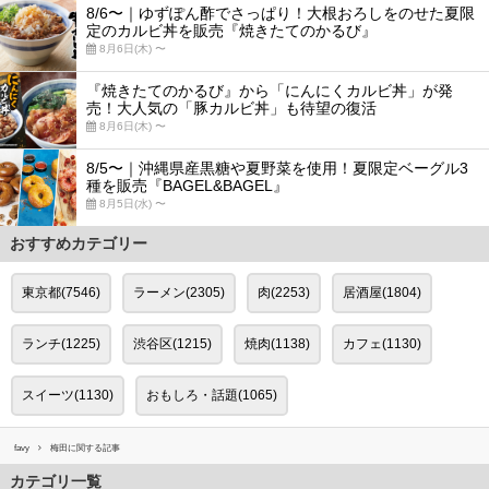
8/6〜｜ゆずぽん酢でさっぱり！大根おろしをのせた夏限
定のカルビ丼を販売『焼きたてのかるび』
8月6日(木) 〜
『焼きたてのかるび』から「にんにくカルビ丼」が発
売！大人気の「豚カルビ丼」も待望の復活
8月6日(木) 〜
8/5〜｜沖縄県産黒糖や夏野菜を使用！夏限定ベーグル3
種を販売『BAGEL&BAGEL』
8月5日(水) 〜
おすすめカテゴリー
東京都(7546)
ラーメン(2305)
肉(2253)
居酒屋(1804)
ランチ(1225)
渋谷区(1215)
焼肉(1138)
カフェ(1130)
スイーツ(1130)
おもしろ・話題(1065)
favy
梅田に関する記事
カテゴリ一覧