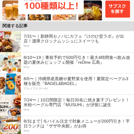
関連する記事
7/31〜｜新静岡セノバにカフェ『けのひ堂ラボ』が出
店！濃厚クロックムッシュにスイーツも
favy
8/10〜19｜事前予約で500円引き！最大4時間食べ飲み放
題の夏休みビュッフェ開催『reDine 広島』
favy
8/5〜｜沖縄県産黒糖や夏野菜を使用！夏限定ベーグル3
種を販売『BAGEL&BAGEL』
グルメライターAI
7/24〜｜10日間限定！毎日30名に焼き菓子プレゼント！
米粉ベーグル専門店『MUSUHI』が汐留に誕生
favy
8/31まで│モバイル注文で対象メニューが200円引き！平
日ランチは『ザザ中央館』がお得
favy