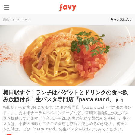
提供： pasta stand
お気に入り
0
梅田駅すぐ！ランチはバゲットとドリンクの食べ飲
み放題付き！生パスタ専門店『pasta stand』
[PR]
梅田駅から徒歩8分にある生パスタの専門店『pasta stand（パスタスタン
ド）』。カルボナーラやペペロンチーノなど、常時10種類以上の生パス
タを提供しています。仕入れから2日以内の新鮮な麺のみを使用した生パ
スタは、小麦の風味やモチモチ食感を存分に楽しめるのが魅力。梅田に
きた時は、ぜひ『pasta stand』の生パスタを味わってみてください。