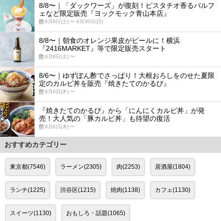
8/8〜｜「ダックワーズ」が復刻！ピスタチオ香るパルフ
ェなど限定販売『ヨックモック青山本店』
8月8日(土) 〜 8月30日(日)
8/8〜｜朝食のオレンジ果皮がビールに！横浜
『2416MARKET』等で限定販売スタート
8月8日(土) 〜
8/6〜｜ゆずぽん酢でさっぱり！大根おろしをのせた夏限
定のカルビ丼を販売『焼きたてのかるび』
8月6日(木) 〜
『焼きたてのかるび』から「にんにくカルビ丼」が発
売！大人気の「豚カルビ丼」も待望の復活
8月6日(木) 〜
おすすめカテゴリー
東京都(7546)
ラーメン(2305)
肉(2253)
居酒屋(1804)
ランチ(1225)
渋谷区(1215)
焼肉(1138)
カフェ(1130)
スイーツ(1130)
おもしろ・話題(1065)