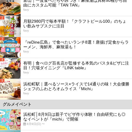
富山｜一度食べたらやみつき！麻辣湯は具材50種から自
由にカスタム可能『TAN TAN』
favy
2
月額2980円で毎本半額！『クラフトビール100』のちょ
い飲みサブスクに注目
favy
3
『reDine広島』で食べたいランチ8選！唐揚げ定食からラ
ーメン、海鮮丼、麻辣湯も！
favy
4
有明｜食べログ百名店が監修する本気のパスタ&ピザに注
目！穴場ダイニング『LINK table』
favy
5
浜松町駅｜選べるソース×ライスで14通りの味！大会優勝
シェフのふわとろオムライス『Michi』
favy
グルメイベント
浜松町│8月9日は親子でピザ作り体験！自由研究にも◎
なイベントが『michi』で開催
8月9日(日) 〜