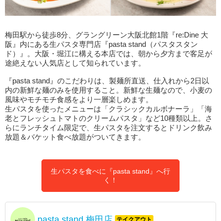
梅田駅から徒歩8分、グラングリーン大阪北館1階『re:Dine 大
阪』内にある生パスタ専門店『pasta stand（パスタスタン
ド）』。大阪・堀江に構える本店では、朝から夕方まで客足が
途絶えない人気店として知られています。
『pasta stand』のこだわりは、製麺所直送、仕入れから2日以
内の新鮮な麺のみを使用すること。新鮮な生麺なので、小麦の
風味やモチモチ食感をより一層楽しめます。
生パスタを使ったメニューは「クラシックカルボナーラ」「海
老とフレッシュトマトのクリームパスタ」など10種類以上。さ
らにランチタイム限定で、生パスタを注文するとドリンク飲み
放題＆バケット食べ放題がついてきます。
生パスタを食べに『pasta stand』へ行
く！
pasta stand 梅田店
テイクアウト