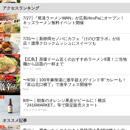
アクセスランキング
1
7/27│『尾道ラーメンWAN』が広島HiroPaにオープン！
キッズラーメン無料イベント開催
favy
2
7/31〜｜新静岡セノバにカフェ『けのひ堂ラボ』が出
店！濃厚クロックムッシュにスイーツも
favy
3
【広島】原爆ドーム近くのおすすめラーメン8選！ご当地
麺から話題の一杯まで
ラーメン.com
4
〜9/30｜100辛麻辣湯に激辛超えの“インド辛”カレーも！
『富山北口横丁』で激辛フェス開催中
favy
5
8/8〜｜朝食のオレンジ果皮がビールに！横浜
『2416MARKET』等で限定販売スタート
グルメライターAI
オススメ記事
1