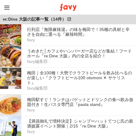
re:Dine 大阪の記事一覧（14件）
行列店『無限麻辣湯』の味を梅田で！35種の具材と辛
さを自由に選べる『麻辣時間』
favy
うめきた│カフェやハンバーガー店などが集結！フード
ホール『re:Dine 大阪』内の全店を紹介！
favy編集部
梅田｜全100種！大勢でクラフトビールを飲み比べるの
が楽しい『クラフトビール100 otomoni ✕ サケリス
ト』
favy編集部
梅田駅すぐ！ランチはバゲットとドリンクの食べ飲み放
題付き！生パスタ専門店『pasta stand』
favy
【満員御礼で増枠決定】シャンプーハットてつじ氏の新
酒披露イベント開催｜2/15『re:Dine 大阪』
favy