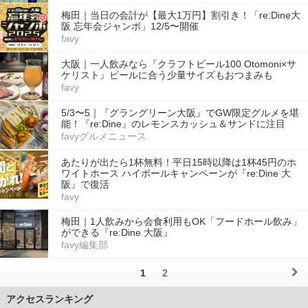
梅田｜当日の会計が【最大1万円】割引き！「re:Dine大
阪 忘年会ジャンボ」12/5〜開催
favy
大阪｜一人飲みなら『クラフトビール100 Otomoni×サ
ケリスト』ビールに合う少量サイズもおつまみも
favy
5/3〜5｜『グラングリーン大阪』でGW限定グルメを堪
能！『re:Dine』のレモンスカッシュ＆サンドに注目
favyグルメニュース
あたりが出たら1杯無料！平日15時以降は1杯45円のホ
ワイトホース ハイボールキャンペーンが『re:Dine 大
阪』で復活
favy
梅田｜1人飲みから会食利用もOK「フードホール飲み」
ができる『re:Dine 大阪』
favy編集部
1
2
アクセスランキング