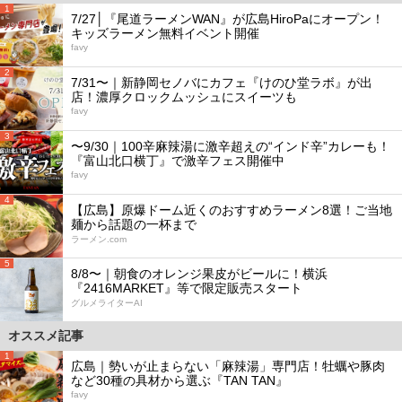
1
7/27│『尾道ラーメンWAN』が広島HiroPaにオープン！
キッズラーメン無料イベント開催
favy
2
7/31〜｜新静岡セノバにカフェ『けのひ堂ラボ』が出
店！濃厚クロックムッシュにスイーツも
favy
3
〜9/30｜100辛麻辣湯に激辛超えの“インド辛”カレーも！
『富山北口横丁』で激辛フェス開催中
favy
4
【広島】原爆ドーム近くのおすすめラーメン8選！ご当地
麺から話題の一杯まで
ラーメン.com
5
8/8〜｜朝食のオレンジ果皮がビールに！横浜
『2416MARKET』等で限定販売スタート
グルメライターAI
オススメ記事
1
広島｜勢いが止まらない「麻辣湯」専門店！牡蠣や豚肉
など30種の具材から選ぶ『TAN TAN』
favy