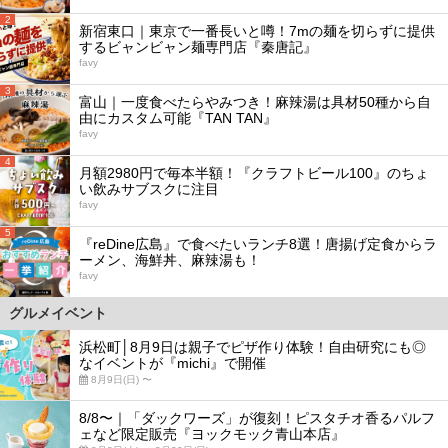
2
新宿東口｜東京で一番長いと噂！7mの麺を切らずに提供
するビャンビャン麺専門店『秦唐記』
favy
3
富山｜一度食べたらやみつき！麻辣湯は具材50種から自
由にカスタム可能『TAN TAN』
favy
4
月額2980円で毎本半額！『クラフトビール100』のちょ
い飲みサブスクに注目
favy
5
『reDine広島』で食べたいランチ8選！唐揚げ定食からラ
ーメン、海鮮丼、麻辣湯も！
favy
グルメイベント
浜松町│8月9日は親子でピザ作り体験！自由研究にも◎
なイベントが『michi』で開催
8月9日(日) 〜
8/8〜｜「ダックワーズ」が復刻！ピスタチオ香るパルフ
ェなど限定販売『ヨックモック青山本店』