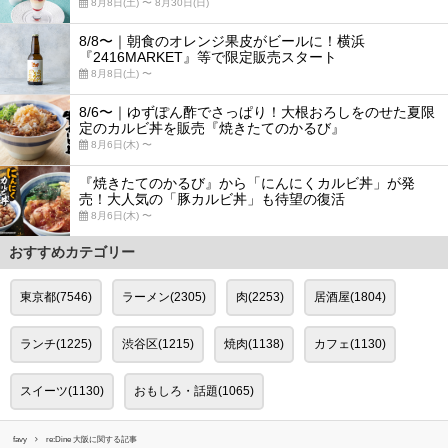
8月8日(土) 〜 8月30日(日)
8/8〜｜朝食のオレンジ果皮がビールに！横浜
『2416MARKET』等で限定販売スタート
8月8日(土) 〜
8/6〜｜ゆずぽん酢でさっぱり！大根おろしをのせた夏限
定のカルビ丼を販売『焼きたてのかるび』
8月6日(木) 〜
『焼きたてのかるび』から「にんにくカルビ丼」が発
売！大人気の「豚カルビ丼」も待望の復活
8月6日(木) 〜
おすすめカテゴリー
東京都(7546)
ラーメン(2305)
肉(2253)
居酒屋(1804)
ランチ(1225)
渋谷区(1215)
焼肉(1138)
カフェ(1130)
スイーツ(1130)
おもしろ・話題(1065)
favy
re:Dine 大阪に関する記事