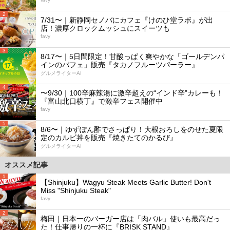
2
7/31〜｜新静岡セノバにカフェ『けのひ堂ラボ』が出
店！濃厚クロックムッシュにスイーツも
favy
3
8/17〜｜5日間限定！甘酸っぱく爽やかな「ゴールデンパ
インのパフェ」販売『タカノフルーツパーラー』
グルメライターAI
4
〜9/30｜100辛麻辣湯に激辛超えの“インド辛”カレーも！
『富山北口横丁』で激辛フェス開催中
favy
5
8/6〜｜ゆずぽん酢でさっぱり！大根おろしをのせた夏限
定のカルビ丼を販売『焼きたてのかるび』
グルメライターAI
オススメ記事
1
【Shinjuku】Wagyu Steak Meets Garlic Butter! Don't
Miss "Shinjuku Steak"
favy
2
梅田｜日本一のバーガー店は「肉バル」使いも最高だっ
た！仕事帰りの一杯に『BRISK STAND』