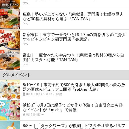
favy
3
広島｜勢いが止まらない「麻辣湯」専門店！牡蠣や豚肉
など30種の具材から選ぶ『TAN TAN』
favy
4
新宿東口｜東京で一番長いと噂！7mの麺を切らずに提供
するビャンビャン麺専門店『秦唐記』
favy
5
富山｜一度食べたらやみつき！麻辣湯は具材50種から自
由にカスタム可能『TAN TAN』
favy
グルメイベント
8/10〜19｜事前予約で500円引き！最大4時間食べ飲み放
題の夏休みビュッフェ開催『reDine 広島』
8月10日(月) 〜 8月19日(水)
浜松町│8月9日は親子でピザ作り体験！自由研究にも◎
なイベントが『michi』で開催
8月9日(日) 〜
8/8〜｜「ダックワーズ」が復刻！ピスタチオ香るパルフ