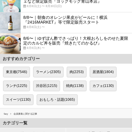
ェなど限定販売『ヨックモック青山本店』
8月8日(土) 〜 8月30日(日)
8/8〜｜朝食のオレンジ果皮がビールに！横浜
『2416MARKET』等で限定販売スタート
8月8日(土) 〜
8/6〜｜ゆずぽん酢でさっぱり！大根おろしをのせた夏限
定のカルビ丼を販売『焼きたてのかるび』
8月6日(木) 〜
おすすめカテゴリー
東京都(7546)
ラーメン(2305)
肉(2253)
居酒屋(1804)
ランチ(1225)
渋谷区(1215)
焼肉(1138)
カフェ(1130)
スイーツ(1130)
おもしろ・話題(1065)
favy
会員募集に関する記事
カテゴリ一覧