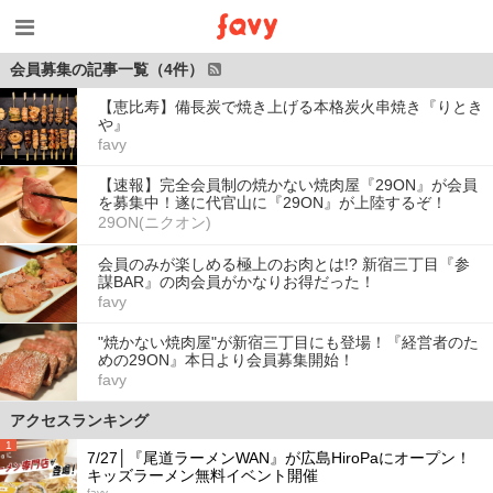
会員募集の記事一覧（4件）
【恵比寿】備長炭で焼き上げる本格炭火串焼き『りとき
や』
favy
【速報】完全会員制の焼かない焼肉屋『29ON』が会員
を募集中！遂に代官山に『29ON』が上陸するぞ！
29ON(ニクオン)
会員のみが楽しめる極上のお肉とは!? 新宿三丁目『参
謀BAR』の肉会員がかなりお得だった！
favy
"焼かない焼肉屋"が新宿三丁目にも登場！『経営者のた
めの29ON』本日より会員募集開始！
favy
アクセスランキング
1
7/27│『尾道ラーメンWAN』が広島HiroPaにオープン！
キッズラーメン無料イベント開催
favy